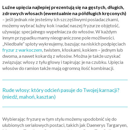
Luźne upięcia najlepiej prezentują się na gęstych, długich,
zdrowych włosach (ewentualnie na półdługich kręconych)
– jeśli jednak nie jesteśmy ich szczęśliwymi posiadaczkami,
możemy wybrać luźny kok i nadać naszej fryzurze objętość,
używając specjalnego wypełniacza do włosów. W każdym
innym przypadku mamy nieograniczone pole możliwości.
„Niedbałe” sploty wykreujemy, bazując na niskich podpięciach
fryzur z warkoczem
, twistem, kłoskami, kokiem – jednym lub
dwoma, a nawet kokardą z włosów. Można je także uzyskać
związując włosy z tyłu głowy i tapirując je na czubku. Upięcia
włosów do ramion także mają ogromną ilość kombinacji.
Rude włosy: który odcień pasuje do Twojej karnacji?
(miedź, mahoń, kasztan)
Wybierając fryzurę w tym stylu możemy upodobnić się do
ulubionych serialowych postaci, takich jak Daenerys Targaryen,