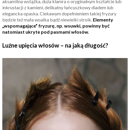
aksamitna wstążka, duża klamra o oryginalnym kształcie lub
inkrustacji z kamieni, delikatny łańcuszkowy diadem lub
elegancka opaska. Ciekawym dopełnieniem takiej fryzury
będzie też mała woalka bądź niewielki stroik.
Elementy
„wspomagające” fryzurę, np. wsuwki, powinny być
natomiast ukryte pod pasmami włosów.
Luźne upięcia włosów – na jaką długość?