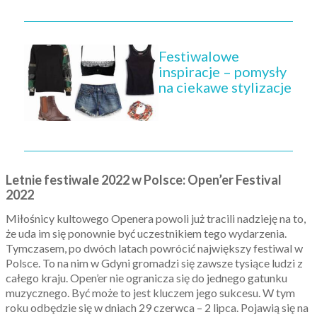
Festiwalowe
inspiracje – pomysły
na ciekawe stylizacje
Letnie festiwale 2022 w Polsce: Open’er Festival
2022
Miłośnicy kultowego Openera powoli już tracili nadzieję na to,
że uda im się ponownie być uczestnikiem tego wydarzenia.
Tymczasem, po dwóch latach powrócić największy festiwal w
Polsce. To na nim w Gdyni gromadzi się zawsze tysiące ludzi z
całego kraju. Open’er nie ogranicza się do jednego gatunku
muzycznego. Być może to jest kluczem jego sukcesu. W tym
roku odbędzie się w dniach 29 czerwca – 2 lipca. Pojawią się na