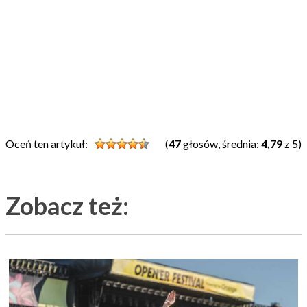
Oceń ten artykuł:
(
47
głosów, średnia:
4,79
z 5)
Zobacz też: