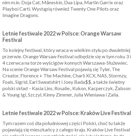
nim m.in. Doja Cat, Måneskin, Dua Lipa, Martin Garrix oraz
Playboi Carti. Wystąpią również Twenty One Pilots oraz
Imagine Dragons.
Letnie festiwale 2022 w Polsce: Orange Warsaw
Festival
To kolejny festiwal, który wraca w wielkim stylu po dwuletniej
przerwie. Orange Warsaw Festival odbędzie się w tym roku 3 i
4 czerwca na torze wyścigów konnych Warszawa-Służewiec.
Na scenie Orange Warsaw Festival pojawią się Tyler, The
Creator, Florence + The Machine, Charli XCX, NAS, Stormzy,
Foals, Sigrid, Earl Sweatshirt i Joey Bada$$, a także świetny
polski skład – Kasia Lins, Rosalie., Kukon, Kacperczyk, Żabson
& Young Igi, Szczyl, Kinny Zimmer, Julia Wieniawa i Zalia.
Letnie festiwale 2022 w Polsce: Kraków Live Festival
Tym razem coś dla południowej części Polski, choć tu także
pojawiają się mieszkańcy z całego kraju. Kraków Live Festival
nie ogłosił jeszcze wszystkich gości, ale już wiadomo, że do