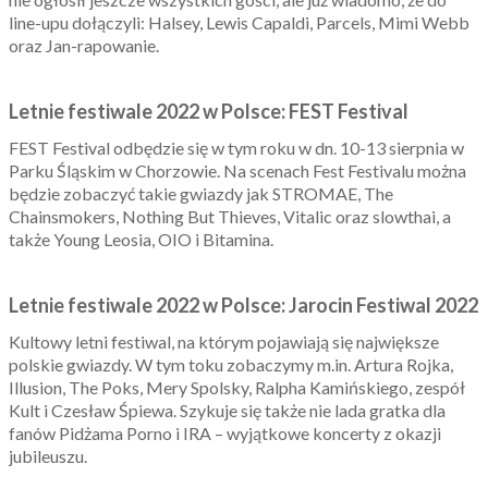
line-upu dołączyli: Halsey, Lewis Capaldi, Parcels, Mimi Webb
oraz Jan-rapowanie.
Letnie festiwale 2022 w Polsce: FEST Festival
FEST Festival odbędzie się w tym roku w dn. 10-13 sierpnia w
Parku Śląskim w Chorzowie. Na scenach Fest Festivalu można
będzie zobaczyć takie gwiazdy jak STROMAE, The
Chainsmokers, Nothing But Thieves, Vitalic oraz slowthai, a
także Young Leosia, OIO i Bitamina.
Letnie festiwale 2022 w Polsce: Jarocin Festiwal 2022
Kultowy letni festiwal, na którym pojawiają się największe
polskie gwiazdy. W tym toku zobaczymy m.in. Artura Rojka,
Illusion, The Poks, Mery Spolsky, Ralpha Kamińskiego, zespół
Kult i Czesław Śpiewa. Szykuje się także nie lada gratka dla
fanów Pidżama Porno i IRA – wyjątkowe koncerty z okazji
jubileuszu.