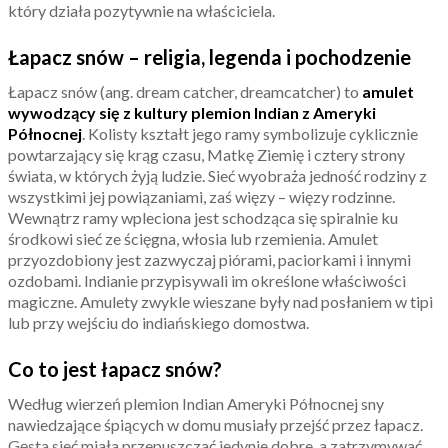
który działa pozytywnie na właściciela.
Łapacz snów – religia, legenda i pochodzenie
Łapacz snów (ang. dream catcher, dreamcatcher) to
amulet
wywodzący się z kultury plemion Indian z Ameryki
Północnej
. Kolisty kształt jego ramy symbolizuje cyklicznie
powtarzający się krąg czasu, Matkę Ziemię i cztery strony
świata, w których żyją ludzie. Sieć wyobraża jedność rodziny z
wszystkimi jej powiązaniami, zaś więzy – więzy rodzinne.
Wewnątrz ramy wpleciona jest schodząca się spiralnie ku
środkowi sieć ze ścięgna, włosia lub rzemienia. Amulet
przyozdobiony jest zazwyczaj piórami, paciorkami i innymi
ozdobami. Indianie przypisywali im określone właściwości
magiczne. Amulety zwykle wieszane były nad posłaniem w tipi
lub przy wejściu do indiańskiego domostwa.
Co to jest łapacz snów?
Według wierzeń plemion Indian Ameryki Północnej sny
nawiedzające śpiących w domu musiały przejść przez łapacz.
Gęsta sieć miała przepuszczać jedynie dobre, a zatrzymywać