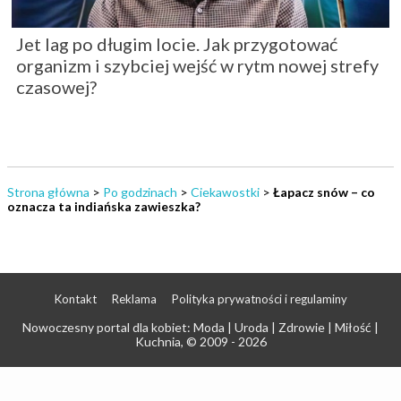
Jet lag po długim locie. Jak przygotować
organizm i szybciej wejść w rytm nowej strefy
czasowej?
Strona główna
>
Po godzinach
>
Ciekawostki
>
Łapacz snów – co
oznacza ta indiańska zawieszka?
Kontakt
Reklama
Polityka prywatności i regulaminy
Nowoczesny portal dla kobiet: Moda | Uroda | Zdrowie | Miłość |
Kuchnia
, © 2009 - 2026