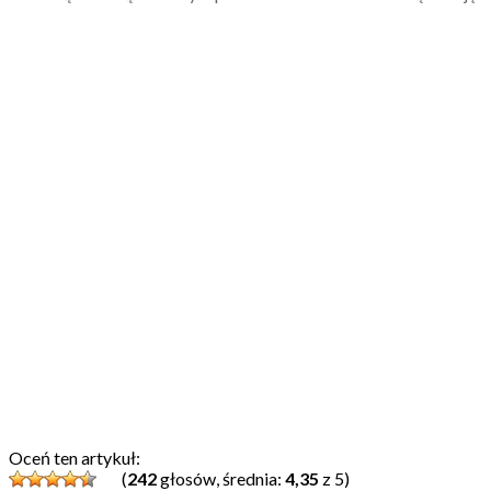
Oceń ten artykuł:
(
242
głosów, średnia:
4,35
z 5)