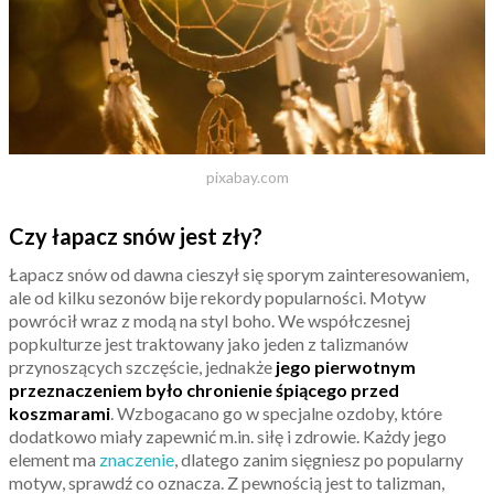
pixabay.com
Czy łapacz snów jest zły?
Łapacz snów od dawna cieszył się sporym zainteresowaniem,
ale od kilku sezonów bije rekordy popularności. Motyw
powrócił wraz z modą na styl boho. We współczesnej
popkulturze jest traktowany jako jeden z talizmanów
przynoszących szczęście, jednakże
jego pierwotnym
przeznaczeniem było chronienie śpiącego przed
koszmarami
. Wzbogacano go w specjalne ozdoby, które
dodatkowo miały zapewnić m.in. siłę i zdrowie. Każdy jego
element ma
znaczenie
, dlatego zanim sięgniesz po popularny
motyw, sprawdź co oznacza. Z pewnością jest to talizman,