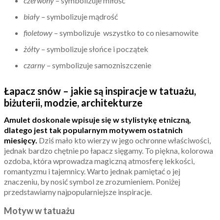
czerwony
– symbolizuje miłość
biały
– symbolizuje mądrość
fioletowy
– symbolizuje wszystko to co niesamowite
żółty
– symbolizuje słońce i początek
czarny
– symbolizuje samozniszczenie
Łapacz snów – jakie są inspiracje w tatuażu,
biżuterii, modzie, architekturze
Amulet doskonale wpisuje się w stylistykę etniczną,
dlatego jest tak popularnym motywem ostatnich
miesięcy.
Dziś mało kto wierzy w jego ochronne właściwości,
jednak bardzo chętnie po łapacz sięgamy. To piękna, kolorowa
ozdoba, która wprowadza magiczną atmosferę lekkości,
romantyzmu i tajemnicy. Warto jednak pamiętać o jej
znaczeniu, by nosić symbol ze zrozumieniem. Poniżej
przedstawiamy najpopularniejsze inspiracje.
Motyw w tatuażu