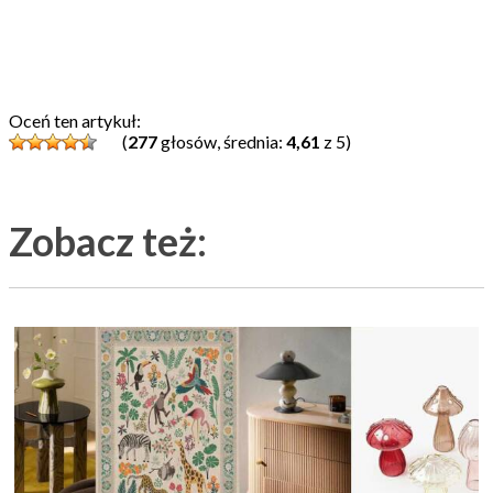
Oceń ten artykuł:
(
277
głosów, średnia:
4,61
z 5)
Zobacz też: