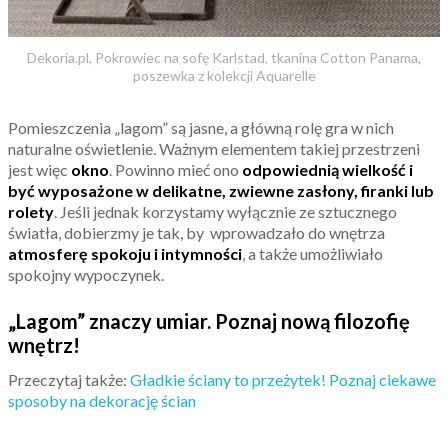
Dekoria.pl, Pokrowiec na sofę Karlstad, tkanina Cotton Panama,
poszewka z kolekcji Aquarelle
Pomieszczenia „lagom” są jasne, a główną rolę gra w nich
naturalne oświetlenie. Ważnym elementem takiej przestrzeni
jest więc
okno
. Powinno mieć ono
odpowiednią wielkość i
być wyposażone w delikatne, zwiewne zasłony, firanki lub
rolety
. Jeśli jednak korzystamy wyłącznie ze sztucznego
światła, dobierzmy je tak, by wprowadzało do wnętrza
atmosferę spokoju i intymności
, a także umożliwiało
spokojny wypoczynek.
„Lagom” znaczy umiar. Poznaj nową filozofię
wnętrz!
Przeczytaj także:
Gładkie ściany to przeżytek! Poznaj ciekawe
sposoby na dekorację ścian