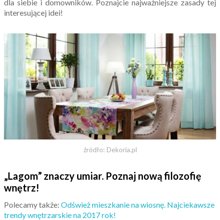
dla siebie i domowników. Poznajcie najważniejsze zasady tej
interesującej idei!
źródło: Dekoria.pl
„Lagom” znaczy umiar. Poznaj nową filozofię
wnętrz!
Polecamy także:
Odśwież mieszkanie na wiosnę. Najciekawsze
trendy wnętrzarskie na 2017 rok!