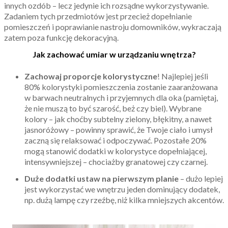
innych ozdób – lecz jedynie ich rozsądne wykorzystywanie.
Zadaniem tych przedmiotów jest przecież dopełnianie
pomieszczeń i poprawianie nastroju domowników, wykraczają
zatem poza funkcję dekoracyjną.
Jak zachować umiar w urządzaniu wnętrza?
Zachowaj proporcje kolorystyczne
! Najlepiej jeśli
80% kolorystyki pomieszczenia zostanie zaaranżowana
w barwach neutralnych i przyjemnych dla oka (pamiętaj,
że nie muszą to być szarość, beż czy biel). Wybrane
kolory – jak choćby subtelny zielony, błękitny, a nawet
jasnoróżowy – powinny sprawić, że Twoje ciało i umysł
zaczną się relaksować i odpoczywać. Pozostałe 20%
mogą stanowić dodatki w kolorystyce dopełniającej,
intensywniejszej – chociażby granatowej czy czarnej.
Duże dodatki ustaw na pierwszym planie
– dużo lepiej
jest wykorzystać we wnętrzu jeden dominujący dodatek,
np. dużą lampę czy rzeźbę, niż kilka mniejszych akcentów.