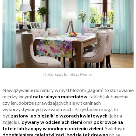
Dekoria.pl, kolekcja Monet
Nawiązywanie do natury w myśl filozofii „lagom” to stosowanie
między innymi
naturalnych materiałów
, takich jak
bawełna
czy len, dobrze sprawdzających się w tkaninach
wykorzystywanych we wnętrzach. Przykładem mogą tu
być
zasłony
lub bieżniki o wzorach kwiatowych
(jak na
zdjęciu),
dywany w odcieniach ziemi
oraz
pokrowce na
fotele lub kanapy w modnym odcieniu zieleni
. Świetnym
dopełnieniem całej stylizacji będzie też drewno
np. w