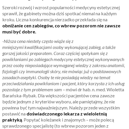
Szeroki rozwój i wzrost popularności medycyny estetycznej
sprawił, że gabinety można dziś spotkać niemal na każdym
kroku. Liczna konkurencja nierzadko przekłada się na
obniżanie cen zabiegów, co wbrew pozorom nie zawsze
musi być dobre.
-Niższa cena niestety często wiąże się z
mniejszymi
kwalifikacjami osoby wykonującej zabieg, a także
gorszej jakości preparatem. Coraz częściej spotykam się z
powikłaniami po zabiegach medycyny estetycznej wykonywanych
przez osoby nieposiadające wymaganej wiedzy z zakresu anatomii,
fizjologii czy immunologii skóry, nie mówiąc już o podstawowych
zasadach aseptyki. Osoby te nie posiadają wiedzy na temat
przeciwdziałania powikłaniom i pacjent, który korzysta z ich usług
pozostaje z tym problemem sam
– mówi dr hab. n. med. Wioletta
Barańska-Rybak. Dla większości pacjentów cena zawsze
będzie jednym z kryteriów wyboru, ale pamiętajmy, że nie
powinna być tym najważniejszym. Należy przede wszystkim
postawić na
doświadczonego lekarza z wieloletnią
praktyką
. Popytać koleżanek i znajomych – może polecą
sprawdzonego specjalistę (to wbrew pozorom jeden z