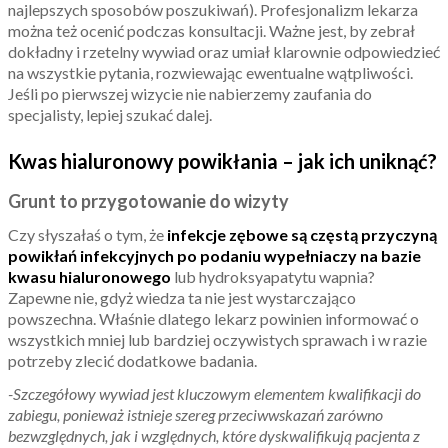
najlepszych sposobów poszukiwań). Profesjonalizm lekarza
można też ocenić podczas konsultacji. Ważne jest, by zebrał
dokładny i rzetelny wywiad oraz umiał klarownie odpowiedzieć
na wszystkie pytania, rozwiewając ewentualne wątpliwości.
Jeśli po pierwszej wizycie nie nabierzemy zaufania do
specjalisty, lepiej szukać dalej.
Kwas hialuronowy powikłania – jak ich uniknąć?
Grunt to przygotowanie do wizyty
Czy słyszałaś o tym, że
infekcje zębowe są częstą przyczyną
powikłań infekcyjnych po podaniu wypełniaczy
na bazie
kwasu hialuronowego
lub hydroksyapatytu wapnia?
Zapewne nie, gdyż wiedza ta nie jest wystarczająco
powszechna. Właśnie dlatego lekarz powinien informować o
wszystkich mniej lub bardziej oczywistych sprawach i w razie
potrzeby zlecić dodatkowe badania.
-Szczegółowy wywiad jest kluczowym elementem kwalifikacji do
zabiegu, ponieważ istnieje szereg przeciwwskazań zarówno
bezwzględnych, jak i względnych, które dyskwalifikują pacjenta z