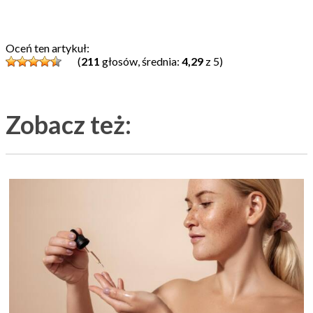
Oceń ten artykuł:
(
211
głosów, średnia:
4,29
z 5)
Zobacz też: