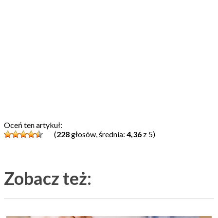
Oceń ten artykuł:
(
228
głosów, średnia:
4,36
z 5)
Zobacz też: