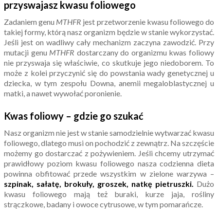
przyswajasz kwasu foliowego
Zadaniem genu
MTHFR
jest przetworzenie kwasu foliowego do
takiej formy, którą nasz organizm będzie w stanie wykorzystać.
Jeśli jest on wadliwy cały mechanizm zaczyna zawodzić. Przy
mutacji genu
MTHFR
dostarczany do organizmu kwas foliowy
nie przyswaja się właściwie, co skutkuje jego niedoborem. To
może z kolei przyczynić się do powstania wady genetycznej u
dziecka, w tym zespołu Downa, anemii megaloblastycznej u
matki, a nawet wywołać poronienie.
Kwas foliowy – gdzie go szukać
Nasz organizm nie jest w stanie samodzielnie wytwarzać kwasu
foliowego, dlatego musi on pochodzić z zewnątrz. Na szczęście
możemy go dostarczać z pożywieniem. Jeśli chcemy utrzymać
prawidłowy poziom kwasu foliowego nasza codzienna dieta
powinna obfitować przede wszystkim w zielone warzywa –
szpinak, sałatę, brokuły, groszek, natkę pietruszki.
Dużo
kwasu foliowego mają też buraki, kurze jaja, rośliny
strączkowe, badany i owoce cytrusowe, w tym pomarańcze.