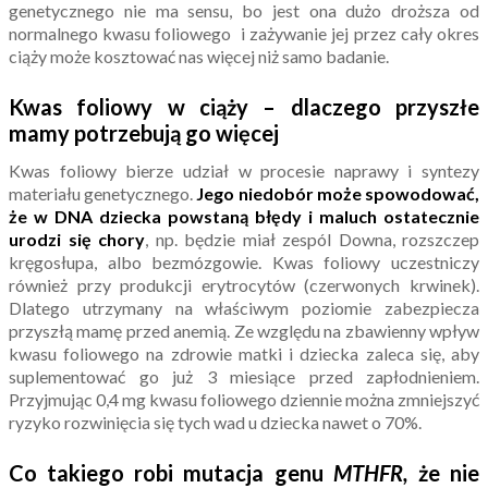
genetycznego nie ma sensu, bo jest ona dużo droższa od
normalnego kwasu foliowego i zażywanie jej przez cały okres
ciąży może kosztować nas więcej niż samo badanie.
Kwas foliowy w ciąży – dlaczego przyszłe
mamy potrzebują go więcej
Kwas foliowy bierze udział w procesie naprawy i syntezy
materiału genetycznego.
Jego niedobór może spowodować,
że w DNA dziecka powstaną błędy i maluch ostatecznie
urodzi się chory
, np. będzie miał zespól Downa, rozszczep
kręgosłupa, albo bezmózgowie. Kwas foliowy uczestniczy
również przy produkcji erytrocytów (czerwonych krwinek).
Dlatego utrzymany na właściwym poziomie zabezpiecza
przyszłą mamę przed anemią. Ze względu na zbawienny wpływ
kwasu foliowego na zdrowie matki i dziecka zaleca się, aby
suplementować go już 3 miesiące przed zapłodnieniem.
Przyjmując 0,4 mg kwasu foliowego dziennie można zmniejszyć
ryzyko rozwinięcia się tych wad u dziecka nawet o 70%.
Co takiego robi mutacja genu
MTHFR,
że nie