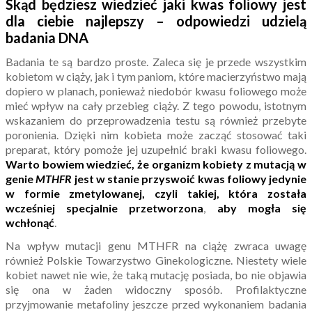
Skąd będziesz wiedzieć jaki kwas foliowy jest
dla ciebie najlepszy – odpowiedzi udzielą
badania DNA
Badania te są bardzo proste. Zaleca się je przede wszystkim
kobietom w ciąży, jak i tym paniom, które macierzyństwo mają
dopiero w planach, ponieważ niedobór kwasu foliowego może
mieć wpływ na cały przebieg ciąży. Z tego powodu, istotnym
wskazaniem do przeprowadzenia testu są również przebyte
poronienia. Dzięki nim kobieta może zacząć stosować taki
preparat, który pomoże jej uzupełnić braki kwasu foliowego.
Warto bowiem wiedzieć, że organizm kobiety z mutacją w
genie
MTHFR
jest w stanie przyswoić kwas foliowy jedynie
w formie zmetylowanej, czyli takiej, która została
wcześniej specjalnie przetworzona
,
aby mogła się
wchłonąć
.
Na wpływ mutacji genu MTHFR na ciążę zwraca uwagę
również Polskie Towarzystwo Ginekologiczne. Niestety wiele
kobiet nawet nie wie, że taką mutację posiada, bo nie objawia
się ona w żaden widoczny sposób. Profilaktyczne
przyjmowanie metafoliny jeszcze przed wykonaniem badania