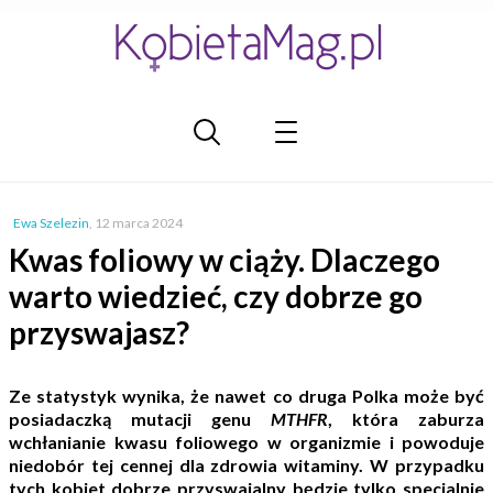
Ewa Szelezin
,
12 marca 2024
Kwas foliowy w ciąży. Dlaczego
warto wiedzieć, czy dobrze go
przyswajasz?
Ze statystyk wynika, że nawet co druga Polka może być
posiadaczką mutacji genu
MTHFR
, która zaburza
wchłanianie kwasu foliowego w organizmie i powoduje
niedobór tej cennej dla zdrowia witaminy. W przypadku
tych kobiet dobrze przyswajalny będzie tylko specjalnie