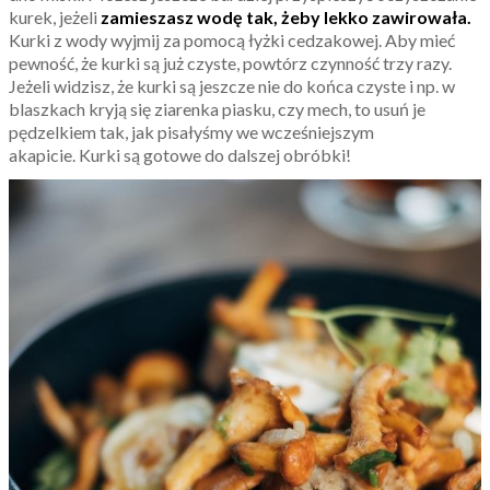
kurek, jeżeli
zamieszasz wodę tak, żeby lekko zawirowała.
Kurki z wody wyjmij za pomocą łyżki cedzakowej. Aby mieć
pewność, że kurki są już czyste, powtórz czynność trzy razy.
Jeżeli widzisz, że kurki są jeszcze nie do końca czyste i np. w
blaszkach kryją się ziarenka piasku, czy mech, to usuń je
pędzelkiem tak, jak pisałyśmy we wcześniejszym
akapicie.
Kurki są gotowe do dalszej obróbki!