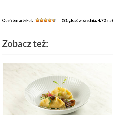
Oceń ten artykuł:
(
81
głosów, średnia:
4,72
z 5)
Zobacz też: