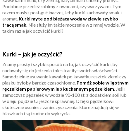
kawałkami mchu, czy ziemią, natychmiast chcemy je umyć.
Podobnie przecież robimy z owocami, czy warzywami. Tym
razem musisz postąpić inaczej, żeby kurki zachowały smak i
aromat.
Kurki myte pod bieżącą wodą w zlewie szybko
tracą smak.
Nie służy im także moczenie w zimnej wodzie. W
takim razie jak oczyścić kurki?
Kurki – jak je oczyścić?
Znamy prosty i szybki sposób na to, jak oczyścić kurki, by
nadawały się do jedzenia i nie straciły swoich właściwości.
Samodzielnie usuwanie kawałek po kawałku resztek ziemi czy
piasku byłoby bardzo czasochłonne.
Pomóż sobie wilgotnym
ręcznikiem papierowym lub kuchennym pędzelkiem
. Jeśli
zamoczysz pędzelek w wodzie 90-100 st. z dodatkiem soli lub
w oleju, pójdzie Ci jeszcze sprawniej. Dzięki pędzelkowi
skutecznie usuniesz zanieczyszczenia, które znajdują się w
blaszkach i są trudne do wykrycia.