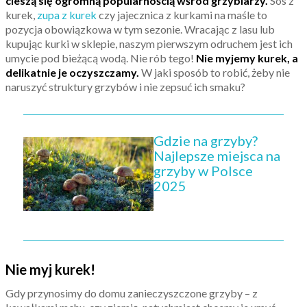
cieszą się ogromną popularnością wśród grzybiarzy.
Sos z
kurek,
zupa z kurek
czy jajecznica z kurkami na maśle to
pozycja obowiązkowa w tym sezonie. Wracając z lasu lub
kupując kurki w sklepie, naszym pierwszym odruchem jest ich
umycie pod bieżącą wodą. Nie rób tego!
Nie myjemy kurek, a
delikatnie je oczyszczamy.
W jaki sposób to robić, żeby nie
naruszyć struktury grzybów i nie zepsuć ich smaku?
Gdzie na grzyby?
Najlepsze miejsca na
grzyby w Polsce
2025
Nie myj kurek!
Gdy przynosimy do domu zanieczyszczone grzyby – z