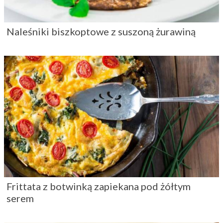
Naleśniki biszkoptowe z suszoną żurawiną
Frittata z botwinką zapiekana pod żółtym
serem