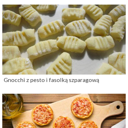
Gnocchi z pesto i fasolką szparagową