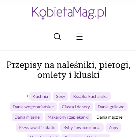
Przepisy na naleśniki, pierogi,
omlety i kluski
Kuchnia
Sosy
Książka kucharska
Dania wegetariańskie
Ciasta i desery
Dania grillowe
Dania mięsne
Makarony i zapiekanki
Dania mączne
Przystawki i sałatki
Ryby i owoce morza
Zupy