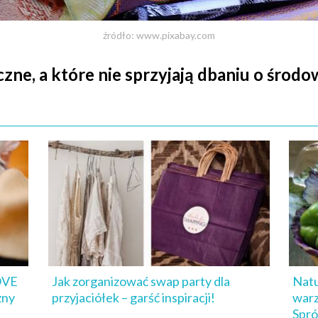
źródło: www.pixabay.com
zne, a które nie sprzyjają dbaniu o środo
LOVE
Jak zorganizować swap party dla
Natu
zny
przyjaciółek – garść inspiracji!
warz
Spró