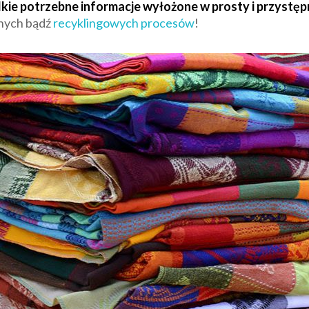
lkie potrzebne informacje wyłożone w prosty i przystę
znych bądź
recyklingowych procesów
!