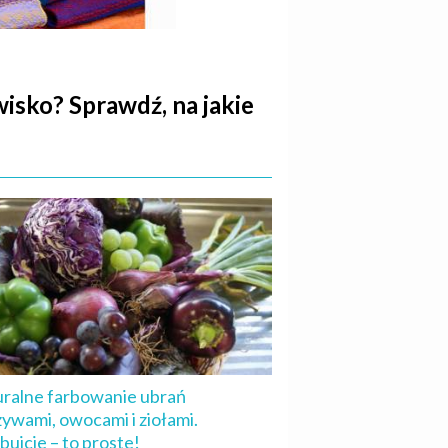
wisko? Sprawdź, na jakie
ralne farbowanie ubrań
ywami, owocami i ziołami.
bujcie – to proste!