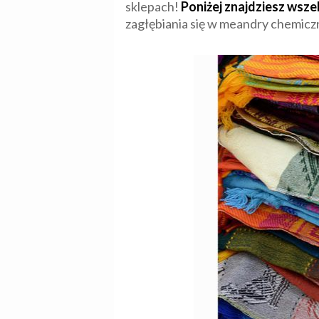
sklepach!
Poniżej znajdziesz wsze
zagłębiania się w meandry chemic