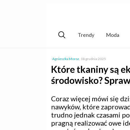
Trendy
Moda
Agnieszka Moroz
,
18 grudnia 2025
Które tkaniny są ek
środowisko? Sprawd
Coraz więcej mówi się dzi
nawyków, które zaprowadzi
trudno jednak czasami poła
pragną realizować owe ide