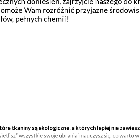
cznych doniesień, zajrzyjcie naszego do k
 pomoże Wam rozróżnić przyjazne środowis
łów, pełnych chemii!
óre tkaniny są ekologiczne, a których lepiej nie zawiesz
etlisz” wszystkie swoje ubrania i nauczysz się, co warto 