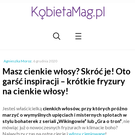
Agnieszka Moroz
,
6 grudnia 2020
Masz cienkie włosy? Skróć je! Oto
garść inspiracji – krótkie fryzury
na cienkie włosy!
Jesteś właścicielką
cienkich włosów, przy których próżno
marzyć o wymyślnych upięciach i misternych splotach w
stylu bohaterek z seriali „Wikingowie” lub „Gra o tron”
, nie
mówiąc już o nowoczesnych fryzurach w klimacie boho?
Najwyższy czas na ostre cięcie i
włosy cieniowane
!