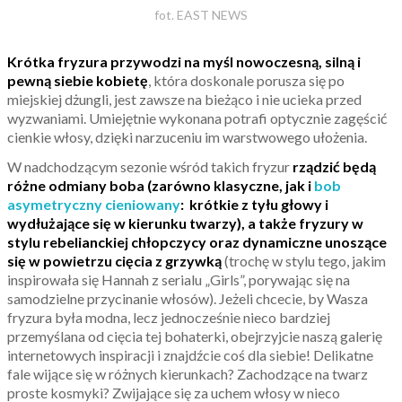
fot. EAST NEWS
Krótka fryzura przywodzi na myśl nowoczesną, silną i
pewną siebie kobietę
, która doskonale porusza się po
miejskiej dżungli, jest zawsze na bieżąco i nie ucieka przed
wyzwaniami. Umiejętnie wykonana potrafi optycznie zagęścić
cienkie włosy, dzięki narzuceniu im warstwowego ułożenia.
W nadchodzącym sezonie wśród takich fryzur
rządzić będą
różne odmiany boba (zarówno klasyczne, jak i
bob
asymetryczny cieniowany
: krótkie z tyłu głowy i
wydłużające się w kierunku twarzy), a także fryzury w
stylu rebelianckiej chłopczycy oraz dynamiczne unoszące
się w powietrzu cięcia z grzywką
(trochę w stylu tego, jakim
inspirowała się Hannah z serialu „Girls”, porywając się na
samodzielne przycinanie włosów). Jeżeli chcecie, by Wasza
fryzura była modna, lecz jednocześnie nieco bardziej
przemyślana od cięcia tej bohaterki, obejrzyjcie naszą galerię
internetowych inspiracji i znajdźcie coś dla siebie! Delikatne
fale wijące się w różnych kierunkach? Zachodzące na twarz
proste kosmyki? Zwijające się za uchem włosy w nieco