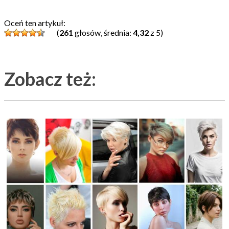
Oceń ten artykuł:
(
261
głosów, średnia:
4,32
z 5)
Zobacz też: