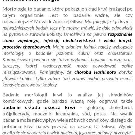
Morfologia to badanie, które pokazuje skład krwi krążącej po
całym organizmie. Jest to badanie ważne, ale czy
najważniejsze? Mówi dr Andrzej Gliwa:
Morfologia jest jednym z
najważniejszych badań, lecz nie można mówić, że daje odpowiedź
na pytanie o zdrowie kobiety. Umożliwia na pewno
rozpoznanie
stanu zapalnego, infekcji, niedokrwistości i wielu innych
procesów chorobowych
. Moim zdaniem jednak należy wzbogacić
morfologię o badanie poziomu cukru oraz cholesterolu.
Kompleksowo powinno się także wykonać badanie moczu oraz
tarczycy, której niedoczynność może powodować obfite
miesiączkowanie. Pamiętajmy, że
choroba Hashimoto
dotyka
głównie kobiet. Tylko zatem taki zestaw badań pozwala ocenić
kondycję zdrowotną kobiety.
Badanie morfologii krwi to analiza jej składników
komórkowych, gdzie bardzo ważną rolę odgrywa także
badanie składu osocza krwi
– glukoza, cholesterol,
trójglicerydy, mocznik, kreatynina, sód, potas. Na wynik
badania może mieć wpływ wiele różnych czynników, dlatego do
pobrania krwi należy przyjść na czczo. Dr Gliwa:
Wyniki
analizuje się w oparciu o wiek pacjenta, jego płeć, objawy, przebyte i