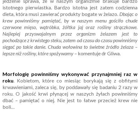
jedzenie sprawa, że w naszym organizmie brakuje bardzo
istotnego pierwiastka. Bardzo istotna jest zatem codzienna
dieta, która musi zawierać produkty bogate w żelazo.
Dbając o
krew powinniśmy pamiętać, by w naszym menu gościło chude
czerwone mięso, wątróbka, żółtka jaj oraz rośliny strączkowe.
Najlepiej przyswajalnym przez organizm żelazem jest to
pochodzące z krwistego steku, zatem od czasu do czasu powinniśmy
sięgać po takie danie. Chuda wołowina to świetne źródło żelaza –
lepsze niż rośliny, które spożywamy –
komentuje dr Gliwa.
Morfologię powinniśmy wykonywać przynajmniej raz w
roku
. Kobietom, które co miesiąc borykają się z obfitymi
krwawieniami, zaleca się, by poddawały się badaniu 2 razy w
roku. O jakość krwi płynącej w naszych żyłach powinniśmy
dbać – pamiętać o niej. Nie jest to łatwe przecież krew nie
boli…