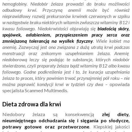
hemoglobiny. Niedobór żelaza prowadzi do braku możliwości
odbudowy krwi. Przyczyną anemii może być również
nieprawidłowy rozwój prekursorów krwinek czerwonych w szpiku
w następstwie braku niektórych witamin zwłaszcza witaminy B12 i
kwasu foliowego. Niedokrwistości objawiają się
bladością skóry,
spojówek, osłabieniem, przyspieszeniem pracy serca oraz
zmniejszoną tolerancją na wysiłek fizyczny
. Wiele kobiet ma
anemię. Zazwyczaj jest ona związana z dużą utratą krwi podczas
menstruacji oraz znikomym uzupełnianiem żelaza. Anemię
niedoborową leczy się podając te substancje, których niedobór
stwierdzono, czyli preparaty żelaza bądź witaminy B12 albo kwasu
foliowego. Godne podkreślenia jest i to, że kuracja uzupełniania
żelaza to proces, który powinien trwać przynajmniej pół roku – nie
można poprawić kondycji krwi w tydzień czy dwa –
opowiada
specjalista Scanmed Multimedis.
Dieta zdrowa dla krwi
Niedobory żelaza są konsekwencją
złej diety,
nieumiejętnego odchudzania się i sięgania po słodycze,
potrawy gotowe oraz przetworzone
. Kiepskiej jakości