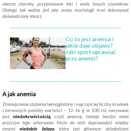
obecne choroby, przyjmowane leki i wiele innych czynników.
Dlatego tak ważne jest aby oceny morfologii krwi dokonywał
doświadczony lekarz.
Co to jest anemia i
jakie daje objawy?
Jaki sport uprawiać
przy anemii?
A jak anemia
Zmniejszenie stężenia hemoglobiny i najczęściej liczby krwinek
czerwonych poniżej wartości – 12-16 g w 100 ml, nazywane
jest
niedokrwistością
, czyli anemią.
Istnieje bardzo wiele
przyczyn tego schorzenia. Może do nich doprowadzić między
innymi
niedobór żelaza
, które jest głównym składnikiem