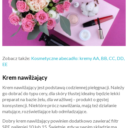
Zobacz także:
Kosmetyczne abecadło: kremy AA, BB, CC, DD,
EE
Krem nawilżający
Krem nawilżający jest podstawą codziennej pielęgnacji. Należy
go dobrać do typu cery, dla skóry tłustej idealny będzie lekki
preparat na bazie żelu, dla wrażliwej – produkt o gęstej
konsystencji. Niektóre prócz nawilżania, mają też działanie
matujące, rozświetlające lub odmładzające.
Dobry krem nawilżający powinien dodatkowo zawierać filtr
SPF, najlepiej 10 lub 15. Świetnie, gdy w swoim składzie ma