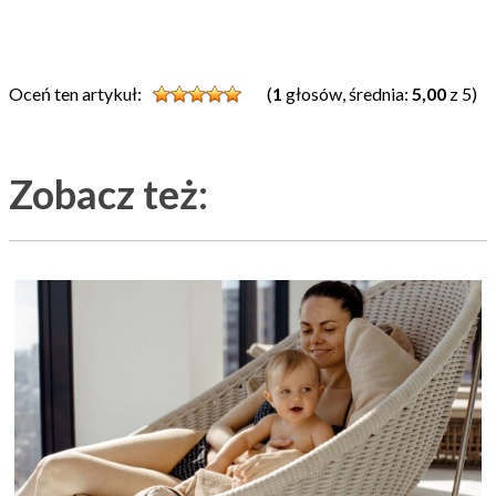
Oceń ten artykuł:
(
1
głosów, średnia:
5,00
z 5)
Zobacz też: