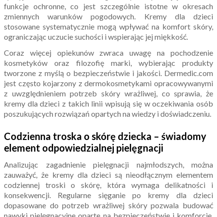
funkcje ochronne, co jest szczególnie istotne w okresach
zmiennych warunków pogodowych. Kremy dla dzieci
stosowane systematycznie mogą wpływać na komfort skóry,
ograniczając uczucie suchości i wspierając jej miękkość.
Coraz więcej opiekunów zwraca uwagę na pochodzenie
kosmetyków oraz filozofię marki, wybierając produkty
tworzone z myślą o bezpieczeństwie i jakości. Dermedic.com
jest często kojarzony z dermokosmetykami opracowywanymi
z uwzględnieniem potrzeb skóry wrażliwej, co sprawia, że
kremy dla dzieci z takich linii wpisują się w oczekiwania osób
poszukujących rozwiązań opartych na wiedzy i doświadczeniu.
Codzienna troska o skórę dziecka – świadomy
element odpowiedzialnej pielęgnacji
Analizując zagadnienie pielęgnacji najmłodszych, można
zauważyć, że kremy dla dzieci są nieodłącznym elementem
codziennej troski o skórę, która wymaga delikatności i
konsekwencji. Regularne sięganie po kremy dla dzieci
dopasowane do potrzeb wrażliwej skóry pozwala budować
nawyki pielęgnacyjne oparte na bezpieczeństwie i komforcie.