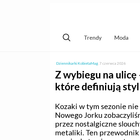
Trendy
Moda
Dziennikarki KobietaMag
,
7 czerwca 2026
Z wybiegu na ulicę
które definiują styl
Kozaki w tym sezonie nie
Nowego Jorku zobaczyliśm
przez nostalgiczne slouch
metaliki. Ten przewodnik 