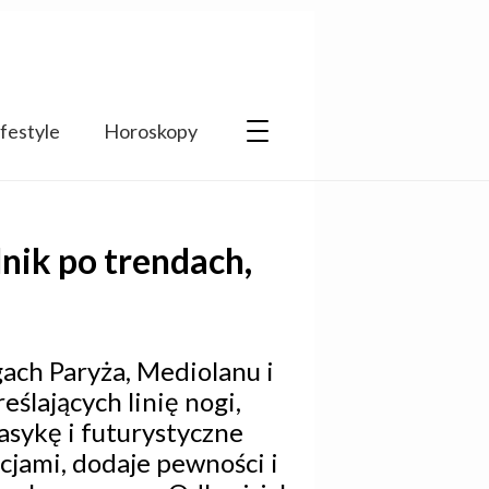
ifestyle
Horoskopy
nik po trendach,
ach Paryża, Mediolanu i
ślających linię nogi,
lasykę i futurystyczne
cjami, dodaje pewności i