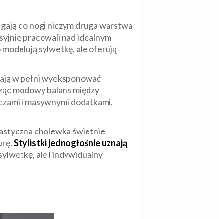
legają do nogi niczym druga warstwa
esyjnie pracowali nad idealnym
 modelują sylwetkę, ale oferują
lają w pełni wyeksponować
rząc modowy balans między
szczami i masywnymi dodatkami,
lastyczna cholewka świetnie
urę.
Stylistki jednogłośnie uznają
sylwetkę, ale i indywidualny