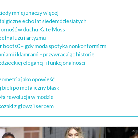
kiedy mniej znaczy więcej
talgiczne echo lat siedemdziesiątych
dziorność w duchu Kate Moss
pełna luzu i artyzmu
er boots0 – gdy moda spotyka nonkonformizm
niami i klamrami – przywracając historię
dzieckiej elegancji i funkcjonalności
eometria jako opowieść
 bieli po metaliczny blask
pła rewolucja w modzie
ozaki z głową i sercem