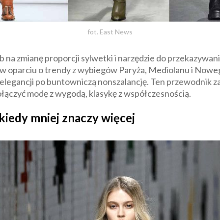
fot. East News
 na zmianę proporcji sylwetki i narzędzie do przekazywan
w oparciu o trendy z wybiegów Paryża, Mediolanu i Nowego
j elegancji po buntowniczą nonszalancję. Ten przewodnik z
ołączyć modę z wygodą, klasykę z współczesnością.
 kiedy mniej znaczy więcej