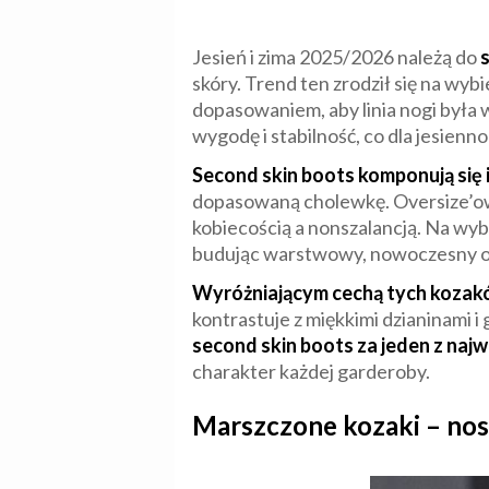
Jesień i zima 2025/2026 należą do
s
skóry. Trend ten zrodził się na wyb
dopasowaniem, aby linia nogi była 
wygodę i stabilność, co dla jesie
Second skin boots komponują się i
dopasowaną cholewkę. Oversize’owe
kobiecością a nonszalancją. Na wyb
budując warstwowy, nowoczesny out
Wyróżniającym cechą tych kozaków
kontrastuje z miękkimi dzianinami i 
second skin boots za jeden z naj
charakter każdej garderoby.
Marszczone kozaki – nos