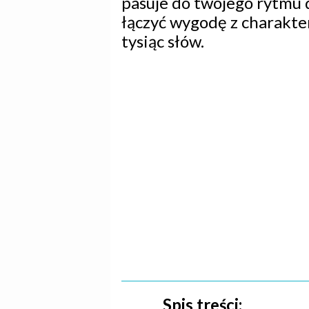
pasuje do twojego rytmu d
łączyć wygodę z charakte
tysiąc słów.
Spis treści: