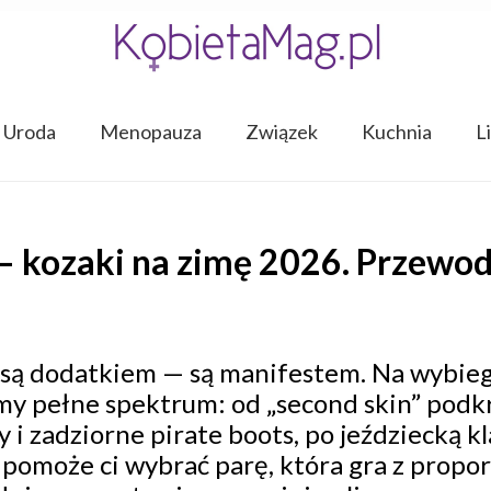
Uroda
Menopauza
Związek
Kuchnia
L
 – kozaki na zimę 2026. Przewod
 są dodatkiem — są manifestem. Na wybieg
y pełne spektrum: od „second skin” podkre
y i zadziorne pirate boots, po jeździecką k
pomoże ci wybrać parę, która gra z propor