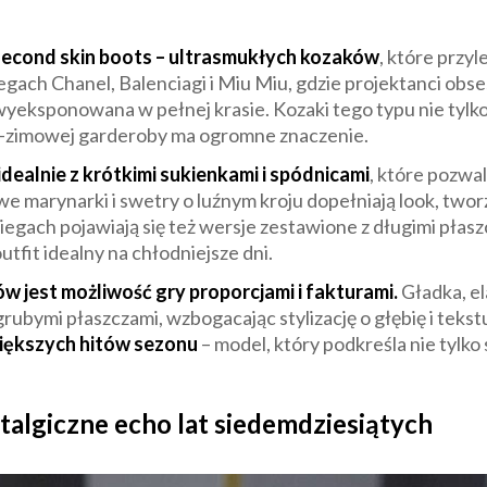
econd skin boots – ultrasmukłych kozaków
, które przy
iegach Chanel, Balenciagi i Miu Miu, gdzie projektanci obs
wyeksponowana w pełnej krasie. Kozaki tego typu nie tylko
nno-zimowej garderoby ma ogromne znaczenie.
dealnie z krótkimi sukienkami i spódnicami
, które pozwa
 marynarki i swetry o luźnym kroju dopełniają look, two
iegach pojawiają się też wersje zestawione z długimi pła
fit idealny na chłodniejsze dni.
 jest możliwość gry proporcjami i fakturami.
Gładka, e
grubymi płaszczami, wzbogacając stylizację o głębię i tekst
większych hitów sezonu
– model, który podkreśla nie tylko 
talgiczne echo lat siedemdziesiątych