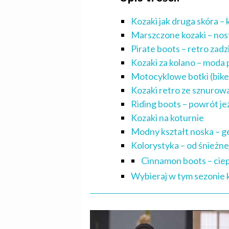
Kozaki jak druga skóra – 
Marszczone kozaki – nos
Pirate boots – retro za
Kozaki za kolano – moda 
Motocyklowe botki (bik
Kozaki retro ze sznurowa
Riding boots – powrót jeź
Kozaki na koturnie
Modny kształt noska – g
Kolorystyka – od śnieżnej
Cinnamon boots – cie
Wybieraj w tym sezonie k