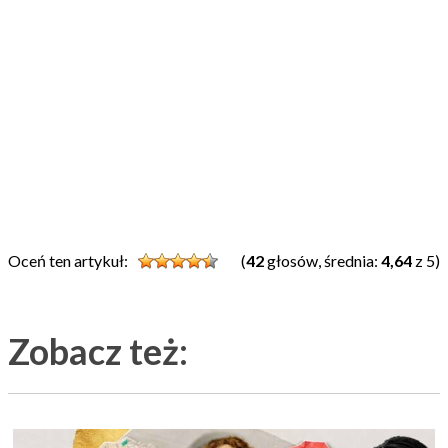
Oceń ten artykuł:
(
42
głosów, średnia:
4,64
z 5)
Zobacz też: