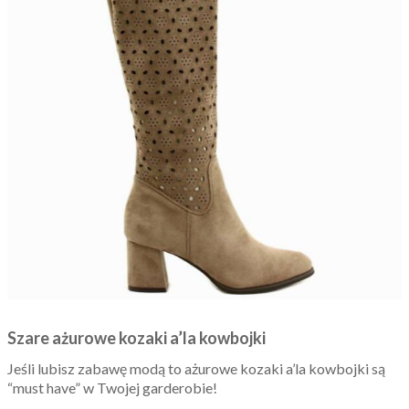
Szare ażurowe kozaki a’la kowbojki
Jeśli lubisz zabawę modą to ażurowe kozaki a’la kowbojki są
“must have” w Twojej garderobie!