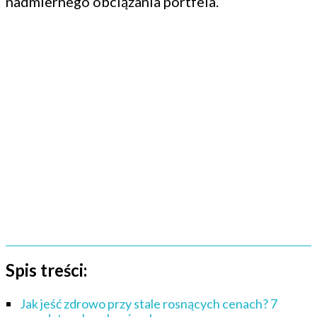
nadmiernego obciążania portfela.
Spis treści:
Jak jeść zdrowo przy stale rosnących cenach? 7