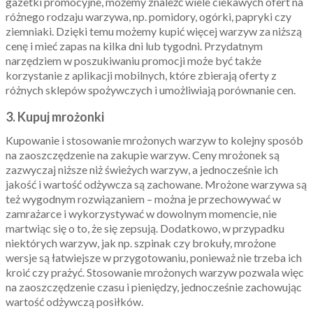
gazetki promocyjne, możemy znaleźć wiele ciekawych ofert na
różnego rodzaju warzywa, np. pomidory, ogórki, papryki czy
ziemniaki. Dzięki temu możemy kupić więcej warzyw za niższą
cenę i mieć zapas na kilka dni lub tygodni. Przydatnym
narzędziem w poszukiwaniu promocji może być także
korzystanie z aplikacji mobilnych, które zbierają oferty z
różnych sklepów spożywczych i umożliwiają porównanie cen.
3. Kupuj mrożonki
Kupowanie i stosowanie mrożonych warzyw to kolejny sposób
na zaoszczędzenie na zakupie warzyw. Ceny mrożonek są
zazwyczaj niższe niż świeżych warzyw, a jednocześnie ich
jakość i wartość odżywcza są zachowane. Mrożone warzywa są
też wygodnym rozwiązaniem – można je przechowywać w
zamrażarce i wykorzystywać w dowolnym momencie, nie
martwiąc się o to, że się zepsują. Dodatkowo, w przypadku
niektórych warzyw, jak np. szpinak czy brokuły, mrożone
wersje są łatwiejsze w przygotowaniu, ponieważ nie trzeba ich
kroić czy prażyć. Stosowanie mrożonych warzyw pozwala więc
na zaoszczędzenie czasu i pieniędzy, jednocześnie zachowując
wartość odżywczą posiłków.