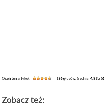
Oceń ten artykuł:
(
36
głosów, średnia:
4,83
z 5)
Zobacz też: