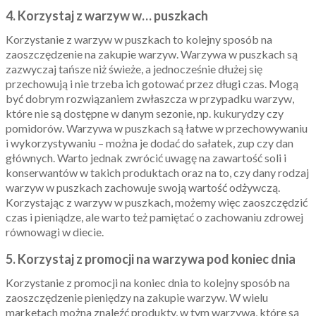
4. Korzystaj z warzyw w… puszkach
Korzystanie z warzyw w puszkach to kolejny sposób na
zaoszczędzenie na zakupie warzyw. Warzywa w puszkach są
zazwyczaj tańsze niż świeże, a jednocześnie dłużej się
przechowują i nie trzeba ich gotować przez długi czas. Mogą
być dobrym rozwiązaniem zwłaszcza w przypadku warzyw,
które nie są dostępne w danym sezonie, np. kukurydzy czy
pomidorów. Warzywa w puszkach są łatwe w przechowywaniu
i wykorzystywaniu – można je dodać do sałatek, zup czy dan
głównych. Warto jednak zwrócić uwagę na zawartość soli i
konserwantów w takich produktach oraz na to, czy dany rodzaj
warzyw w puszkach zachowuje swoją wartość odżywczą.
Korzystając z warzyw w puszkach, możemy więc zaoszczędzić
czas i pieniądze, ale warto też pamiętać o zachowaniu zdrowej
równowagi w diecie.
5. Korzystaj z promocji na warzywa pod koniec dnia
Korzystanie z promocji na koniec dnia to kolejny sposób na
zaoszczędzenie pieniędzy na zakupie warzyw. W wielu
marketach można znaleźć produkty, w tym warzywa, które są