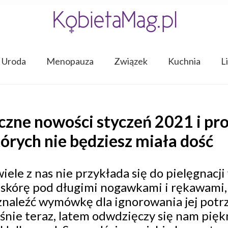
Uroda
Menopauza
Związek
Kuchnia
L
czne nowości styczeń 2021 i pr
których nie będziesz miała dość
iele z nas nie przykłada się do pielęgnacj
 skórę pod długimi nogawkami i rękawami
 znaleźć wymówkę dla ignorowania jej potrz
śnie teraz, latem odwdzięczy się nam pi