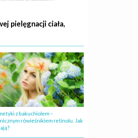
 pielęgnacji ciała,
etyki z bakuchiolem –
nicznym rówieśnikiem retinolu. Jak
łają?