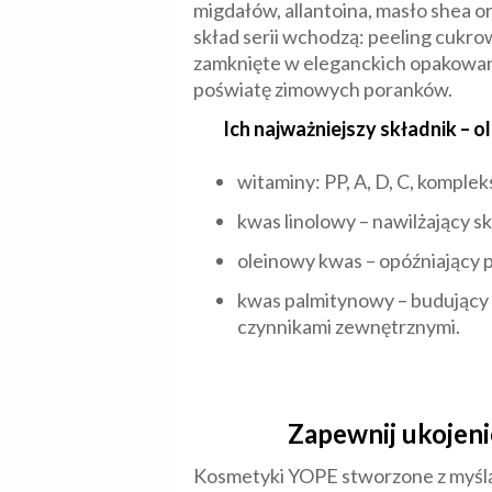
migdałów, allantoina, masło shea o
skład serii wchodzą: peeling cukrow
zamknięte w eleganckich opakowani
poświatę zimowych poranków.
Ich najważniejszy składnik – 
witaminy: PP, A, D, C, komplek
kwas linolowy – nawilżający sk
oleinowy kwas – opóźniający p
kwas palmitynowy – budujący
czynnikami zewnętrznymi.
Zapewnij ukojen
Kosmetyki YOPE stworzone z myślą 