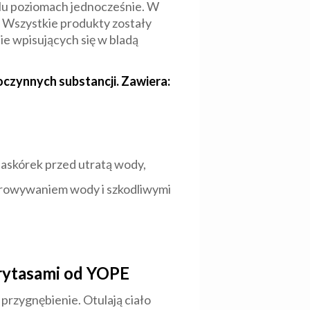
ielu poziomach jednocześnie. W
k. Wszystkie produkty zostały
e wpisujących się w bladą
oczynnych substancji. Zawiera:
naskórek przed utratą wody,
arowywaniem wody i szkodliwymi
rytasami od YOPE
rzygnębienie. Otulają ciało