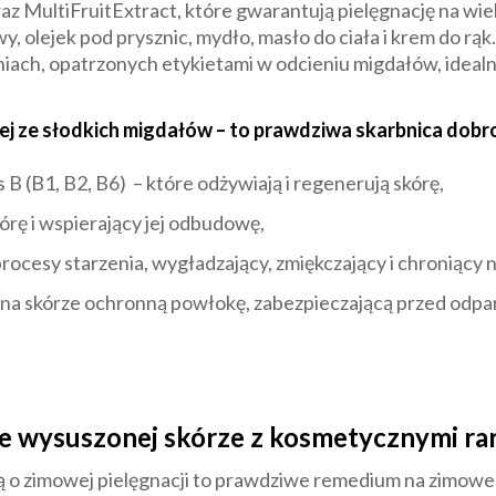
raz MultiFruitExtract, które gwarantują pielęgnację na w
y, olejek pod prysznic, mydło, masło do ciała i krem do rą
ach, opatrzonych etykietami w odcieniu migdałów, idealni
olej ze słodkich migdałów – to prawdziwa skarbnica dobr
s B (B1, B2, B6) – które odżywiają i regenerują skórę,
órę i wspierający jej odbudowę,
rocesy starzenia, wygładzający, zmiękczający i chroniący 
 na skórze ochronną powłokę, zabezpieczającą przed odp
ie wysuszonej skórze z kosmetycznymi ra
o zimowej pielęgnacji to prawdziwe remedium na zimowe p