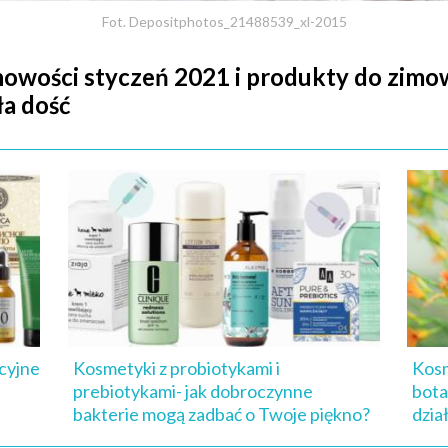
Fot. Depositphotos_21488539_xl-2015
wości styczeń 2021 i produkty do zimowej
ła dość
cyjne
Kosmetyki z probiotykami i
Kosm
prebiotykami- jak dobroczynne
bota
bakterie mogą zadbać o Twoje piękno?
dzia