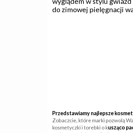
wyglądem w stylu gwiazd 
do zimowej pielęgnacji wa
Przedstawiamy najlepsze kosmety
Zobaczcie, które marki pozwolą Wam
kosmetyczki i torebki o k
usząco pac