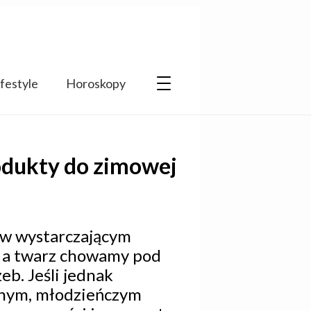
ifestyle
Horoskopy
odukty do zimowej
i w wystarczającym
, a twarz chowamy pod
eb. Jeśli jednak
ęknym, młodzieńczym