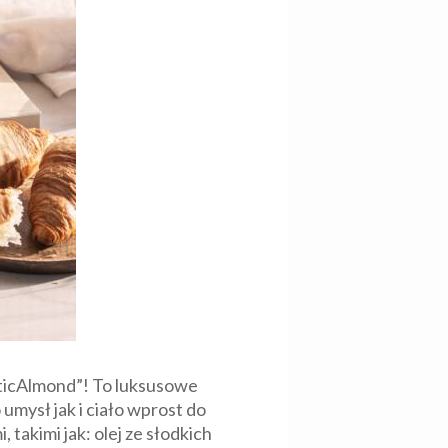
icAlmond”! To luksusowe
mysł jak i ciało wprost do
takimi jak: olej ze słodkich