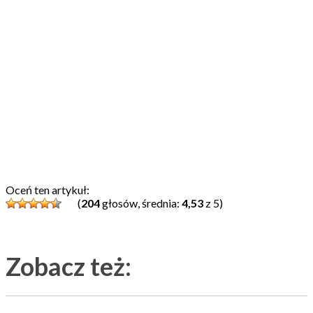
Oceń ten artykuł:
(
204
głosów, średnia:
4,53
z 5)
Zobacz też: