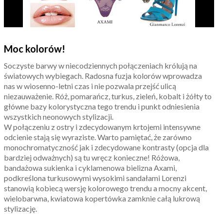
Moc kolorów!
Soczyste barwy w niecodziennych połączeniach królują na
światowych wybiegach. Radosna fuzja kolorów wprowadza
nas w wiosenno-letni czas i nie pozwala przejść ulicą
niezauważenie. Róż, pomarańcz, turkus, zieleń, kobalt i żółty to
główne bazy kolorystyczna tego trendu i punkt odniesienia
wszystkich neonowych stylizacji.
W połączeniu z ostry i zdecydowanym krtojemi intensywne
odcienie stają się wyraziste. Warto pamiętać, że zarówno
monochromatyczność jak i zdecydowane kontrasty (opcja dla
bardziej odważnych) są tu wręcz konieczne! Różowa,
bandażowa sukienka i cyklamenowa bielizna Axami,
podkreślona turkusowymi wysokimi sandałami Lorenzi
stanowią kobiecą wersję kolorowego trendu a mocny akcent,
wielobarwna, kwiatowa kopertówka zamknie całą lukrową
stylizację.