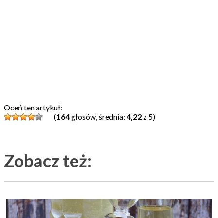
Oceń ten artykuł:
(
164
głosów, średnia:
4,22
z 5)
Zobacz też: