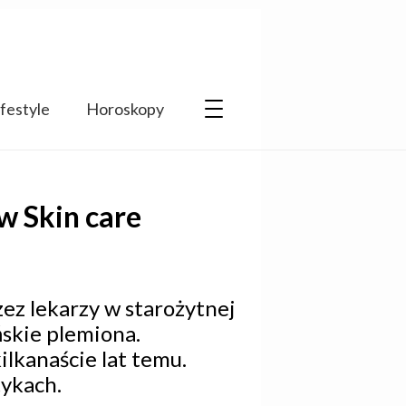
ifestyle
Horoskopy
w Skin care
ez lekarzy w starożytnej
ńskie plemiona.
lkanaście lat temu.
tykach.