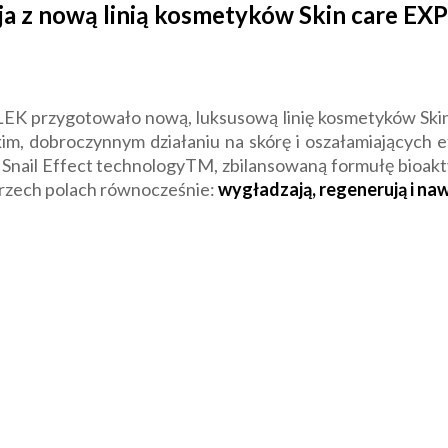
a z nową linią kosmetyków Skin care EX
EK przygotowało nową, luksusową linię kosmetyków Sk
okim, dobroczynnym działaniu na skórę i oszałamiających e
 Snail Effect technologyTM, zbilansowaną formułę bioakt
trzech polach równocześnie:
wygładzają, regenerują i naw