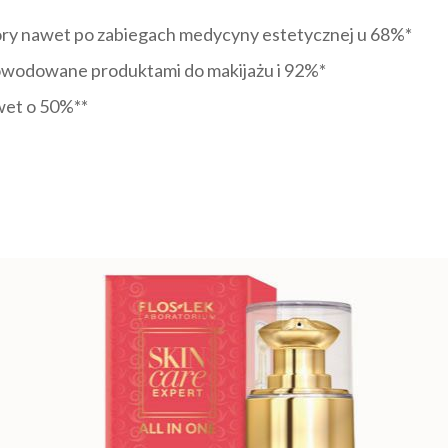
óry nawet po zabiegach medycyny estetycznej u 68%*
owodowane produktami do makijażu i 92%*
wet o 50%**