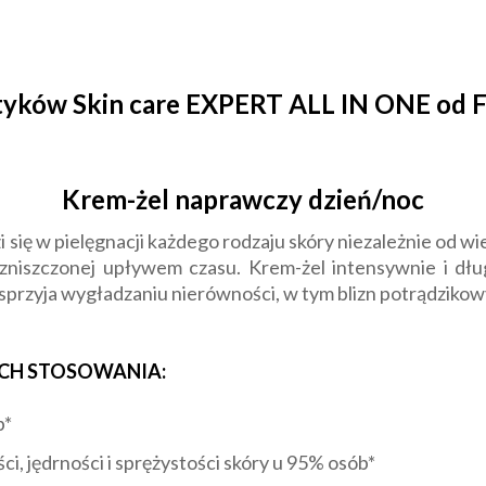
etyków Skin care EXPERT ALL IN ONE od
Krem-żel naprawczy dzień/noc
i się w pielęgnacji każdego rodzaju skóry niezależnie od wi
 zniszczonej upływem czasu. Krem-żel intensywnie i dłu
 sprzyja wygładzaniu nierówności, w tym blizn potrądzikow
ACH STOSOWANIA:
b*
i, jędrności i sprężystości skóry u 95% osób*