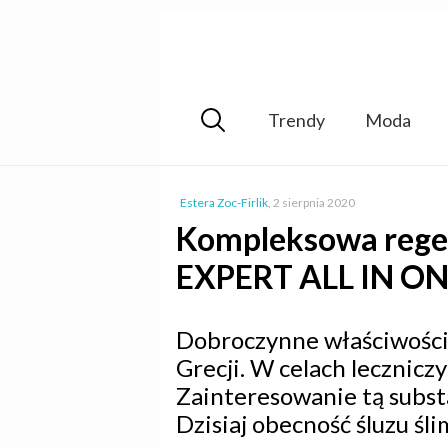
Trendy
Moda
Estera Zoc-Firlik
,
2 sierpnia 2020
Kompleksowa regen
EXPERT ALL IN ON
Dobroczynne właściwości 
Grecji. W celach leczniczy
Zainteresowanie tą subst
Dzisiaj obecność śluzu ś