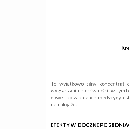
Kre
To wyjątkowo silny koncentrat o
wygładzaniu nierówności, w tym bl
nawet po zabiegach medycyny este
demakijażu.
EFEKTY WIDOCZNE PO 28 DNI