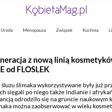
Uroda
Menopauza
Związek
Kuchnia
L
eracja z nową linią kosmetykó
E od FLOSLEK
śluzu ślimaka wykorzystywane były już prz
ch sięgali po niego także Indianie i afryka
ancją odrodziło się na gruncie naukowym ki
limaka można zaobserwować w wielu kosme