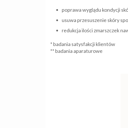
poprawa wyglądu kondycji sk
usuwa przesuszenie skóry sp
redukcja ilości zmarszczek na
* badania satysfakcji klientów
** badania aparaturowe