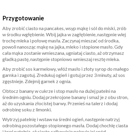
Przygotowanie
Aby zrobić ciasto na pancakes, wsyp mąkę i sól do miski, zrób
w środku wgłębienie. Wbij jajka w zagłębienie, następnie wlej
trochę mleka i połowę masła. Zaczynaj mieszać od środka,
powoli nanosząc mąkę na jajka, mleko i stopione masło. Gdy
cała mąka zostanie wmieszana, ugniataj ciasto, aż otrzymasz
gładką pastę, następnie stopniowo wmieszaj resztę mleka.
Aby zrobić sos karmelowy, włóż masło i złoty syrop do małego
garnka i zagotuj. Zredukuj ogień i gotuj przez 3 minuty, aż sos
zgęstnieje. Zdejmij garnek z ognia.
Obtocz banany w cukrze i stop masło na dużej patelni na
średnim ogniu. Dodaj przekrojone banany i smaż je z obu stron,
aż do uzyskania złocistej barwy. Przenieś na talerz i dodaj
odrobinę soku z limonki.
Wytrzyj patelnię i wstaw na średni ogień, następnie natrzyj
odrobiną pozostałego stopionego masła. Dodaj chochlę ciasta
i kręć patelnią, aż ciasto całkowicie pokryje jej spód.