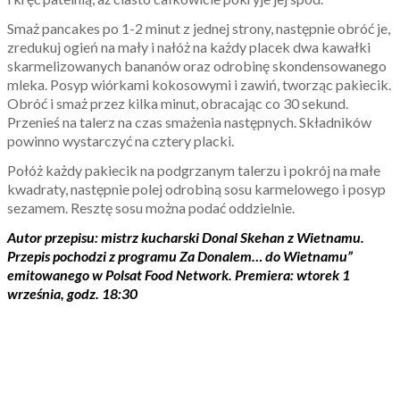
Smaż pancakes po 1-2 minut z jednej strony, następnie obróć je,
zredukuj ogień na mały i nałóż na każdy placek dwa kawałki
skarmelizowanych bananów oraz odrobinę skondensowanego
mleka. Posyp wiórkami kokosowymi i zawiń, tworząc pakiecik.
Obróć i smaż przez kilka minut, obracając co 30 sekund.
Przenieś na talerz na czas smażenia następnych. Składników
powinno wystarczyć na cztery placki.
Połóż każdy pakiecik na podgrzanym talerzu i pokrój na małe
kwadraty, następnie polej odrobiną sosu karmelowego i posyp
sezamem. Resztę sosu można podać oddzielnie.
Autor przepisu: mistrz kucharski Donal Skehan z Wietnamu.
Przepis pochodzi z programu Za Donalem… do Wietnamu”
emitowanego w Polsat Food Network. Premiera: wtorek 1
września, godz. 18:30