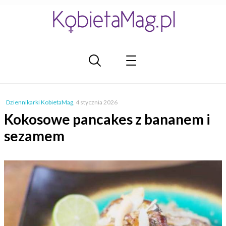
Dziennikarki KobietaMag
,
4 stycznia 2026
Kokosowe pancakes z bananem i
sezamem