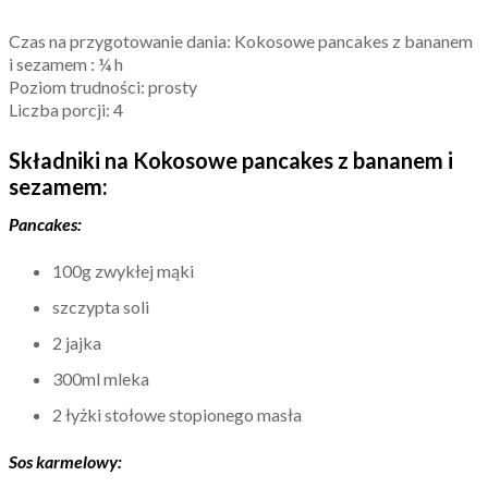
Czas na przygotowanie dania: Kokosowe pancakes z bananem
i sezamem : ¼ h
Poziom trudności: prosty
Liczba porcji: 4
Składniki na Kokosowe pancakes z bananem i
sezamem:
Pancakes:
100g zwykłej mąki
szczypta soli
2 jajka
300ml mleka
2 łyżki stołowe stopionego masła
Sos karmelowy: