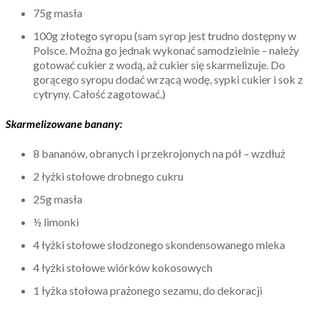
75g masła
100g złotego syropu (sam syrop jest trudno dostępny w
Polsce. Można go jednak wykonać samodzielnie – należy
gotować cukier z wodą, aż cukier się skarmelizuje. Do
gorącego syropu dodać wrzącą wodę, sypki cukier i sok z
cytryny. Całość zagotować.)
Skarmelizowane banany:
8 bananów, obranych i przekrojonych na pół – wzdłuż
2 łyżki stołowe drobnego cukru
25g masła
½ limonki
4 łyżki stołowe słodzonego skondensowanego mleka
4 łyżki stołowe wiórków kokosowych
1 łyżka stołowa prażonego sezamu, do dekoracji