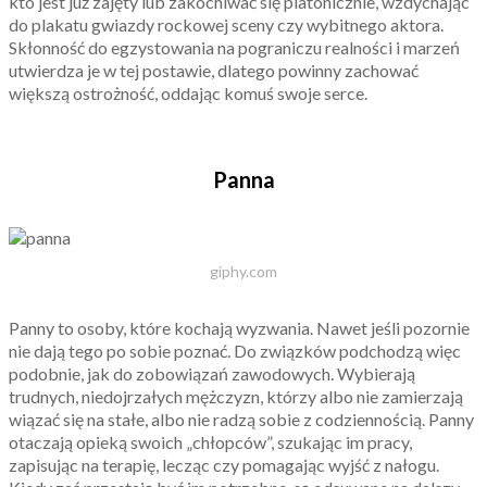
kto jest już zajęty lub zakochiwać się platonicznie, wzdychając
do plakatu gwiazdy rockowej sceny czy wybitnego aktora.
Skłonność do egzystowania na pograniczu realności i marzeń
utwierdza je w tej postawie, dlatego powinny zachować
większą ostrożność, oddając komuś swoje serce.
Panna
giphy.com
Panny to osoby, które kochają wyzwania. Nawet jeśli pozornie
nie dają tego po sobie poznać. Do związków podchodzą więc
podobnie, jak do zobowiązań zawodowych. Wybierają
trudnych, niedojrzałych mężczyzn, którzy albo nie zamierzają
wiązać się na stałe, albo nie radzą sobie z codziennością. Panny
otaczają opieką swoich „chłopców”, szukając im pracy,
zapisując na terapię, lecząc czy pomagając wyjść z nałogu.