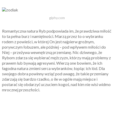
giphy.com
Romantyczna natura Ryb podpowiada im, że prawdziwa miłość
to ta pełna burz i namiętności. Marzą przez to o wybranku
rodem z powieści, w której On jest najpierw groźnym,
porywczym łobuzem, ale później – pod wpływem miłości do
Niej – przeżywa wewnętrzną przemianę. Nic dziwnego, że
Rybom zdarza się wybierać mężczyzn, którzy mają problemy z
prawem lub bywają agresywni. Wierzą one bowiem, że ich
łagodna natura zmieni serca wybranków, topiąc ich lód. Dla
swojego dobra powinny wziąć pod uwagę, że takie przemiany
zdarzają się bardzo rzadko, o ile w ogóle mają miejsce i
postarać się obdarzyć uczuciem kogoś, nad kim nie wisi widmo
mrocznej przeszłości.