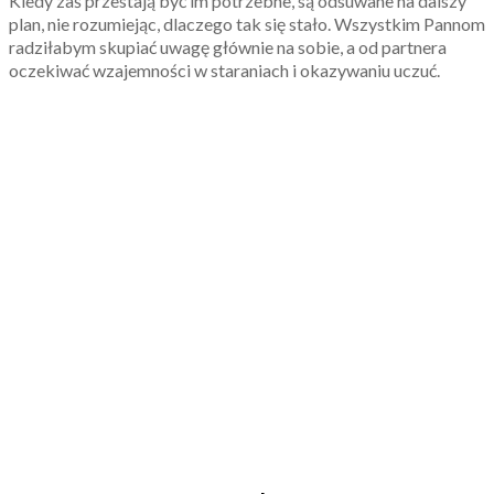
Kiedy zaś przestają być im potrzebne, są odsuwane na dalszy
plan, nie rozumiejąc, dlaczego tak się stało. Wszystkim Pannom
radziłabym skupiać uwagę głównie na sobie, a od partnera
oczekiwać wzajemności w staraniach i okazywaniu uczuć.