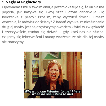
1. Nagły atak głuchoty
Opowiadasz mu o swoim dniu, a potem okazuje się, że on nie ma
pojęcia, jak nazywa się Twój szef i czym denerwuje Cię
koleżanka z pracy? Prosisz, żeby wyrzucił śmieci, i masz
wrażenie, że mówisz do ściany? Z badań wynika, że niesłuchanie
drugiej osoby jest najczęstszym powodem kłótni w związkach!
I rzeczywiście, trudno się dziwić – gdy ktoś nas nie słucha,
czujemy się lekceważeni i mamy wrażenie, że nic dla tej osoby
nie znaczymy.