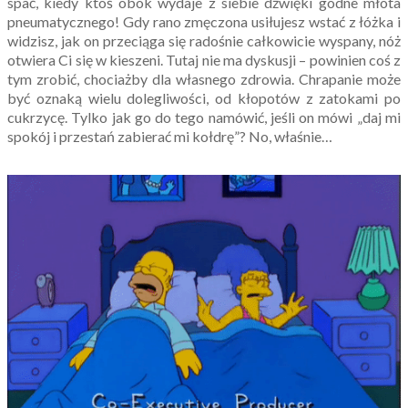
spać, kiedy ktoś obok wydaje z siebie dźwięki godne młota
pneumatycznego! Gdy rano zmęczona usiłujesz wstać z łóżka i
widzisz, jak on przeciąga się radośnie całkowicie wyspany, nóż
otwiera Ci się w kieszeni. Tutaj nie ma dyskusji – powinien coś z
tym zrobić, chociażby dla własnego zdrowia. Chrapanie może
być oznaką wielu dolegliwości, od kłopotów z zatokami po
cukrzycę. Tylko jak go do tego namówić, jeśli on mówi „daj mi
spokój i przestań zabierać mi kołdrę”? No, właśnie…