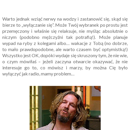
Warto jednak wziąć nerwy na wodzy i zastanowić się, skąd się
bierze to „wyłączanie się”. Może Twój wybranek po prostu jest
przemęczony i właśnie się relaksuje, nie myśląc absolutnie o
niczym (podobno mężczyźni tak potrafią!). Może planuje
wypad na ryby z kolegami albo… wakacje z Tobą (no dobrze,
to mało prawdopodobne, ale warto czasem być optymistką!)
Wszystko jest OK, dopóki wydaje się skruszony tym, że nie wie,
o czym mówiłaś – jeżeli zaczyna otwarcie okazywać, że nie
interesuje go to, co mówisz i marzy, by można Cię było
wyłączyć jak radio, mamy problem…