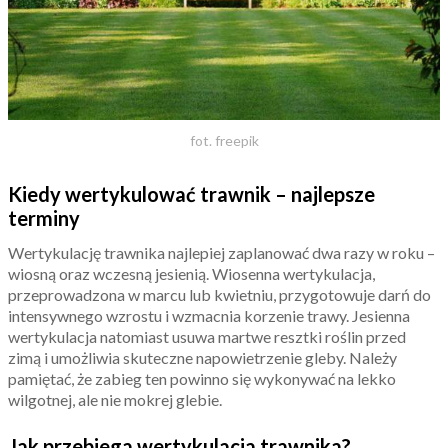
fot. freepik
Kiedy wertykulować trawnik – najlepsze
terminy
Wertykulację trawnika najlepiej zaplanować dwa razy w roku –
wiosną oraz wczesną jesienią. Wiosenna wertykulacja,
przeprowadzona w marcu lub kwietniu, przygotowuje darń do
intensywnego wzrostu i wzmacnia korzenie trawy. Jesienna
wertykulacja natomiast usuwa martwe resztki roślin przed
zimą i umożliwia skuteczne napowietrzenie gleby. Należy
pamiętać, że zabieg ten powinno się wykonywać na lekko
wilgotnej, ale nie mokrej glebie.
Jak przebiega wertykulacja trawnika?