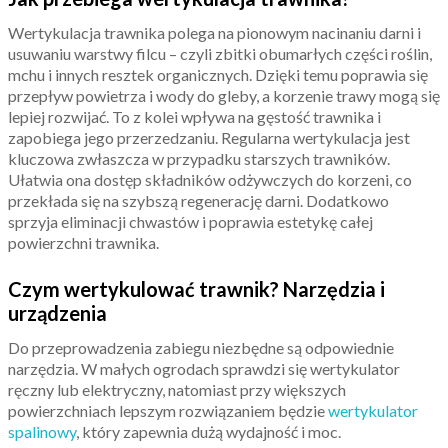
Wertykulacja trawnika polega na pionowym nacinaniu darni i
usuwaniu warstwy filcu – czyli zbitki obumarłych części roślin,
mchu i innych resztek organicznych. Dzięki temu poprawia się
przepływ powietrza i wody do gleby, a korzenie trawy mogą się
lepiej rozwijać. To z kolei wpływa na gęstość trawnika i
zapobiega jego przerzedzaniu. Regularna wertykulacja jest
kluczowa zwłaszcza w przypadku starszych trawników.
Ułatwia ona dostęp składników odżywczych do korzeni, co
przekłada się na szybszą regenerację darni. Dodatkowo
sprzyja eliminacji chwastów i poprawia estetykę całej
powierzchni trawnika.
Czym wertykulować trawnik? Narzędzia i
urządzenia
Do przeprowadzenia zabiegu niezbędne są odpowiednie
narzędzia. W małych ogrodach sprawdzi się wertykulator
ręczny lub elektryczny, natomiast przy większych
powierzchniach lepszym rozwiązaniem będzie
wertykulator
spalinowy
, który zapewnia dużą wydajność i moc.