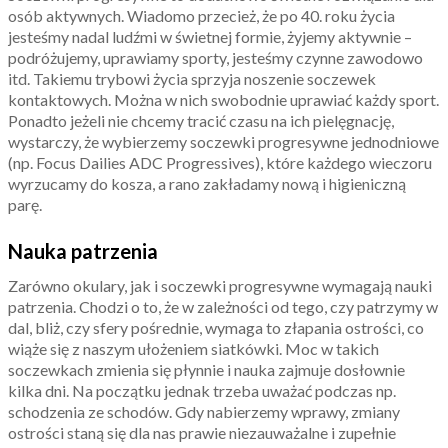
osób aktywnych. Wiadomo przecież, że po 40. roku życia
jesteśmy nadal ludźmi w świetnej formie, żyjemy aktywnie –
podróżujemy, uprawiamy sporty, jesteśmy czynne zawodowo
itd. Takiemu trybowi życia sprzyja noszenie soczewek
kontaktowych. Można w nich swobodnie uprawiać każdy sport.
Ponadto jeżeli nie chcemy tracić czasu na ich pielęgnację,
wystarczy, że wybierzemy soczewki progresywne jednodniowe
(np. Focus Dailies ADC Progressives), które każdego wieczoru
wyrzucamy do kosza, a rano zakładamy nową i higieniczną
parę.
Nauka patrzenia
Zarówno okulary, jak i soczewki progresywne wymagają nauki
patrzenia. Chodzi o to, że w zależności od tego, czy patrzymy w
dal, bliż, czy sfery pośrednie, wymaga to złapania ostrości, co
wiąże się z naszym ułożeniem siatkówki. Moc w takich
soczewkach zmienia się płynnie i nauka zajmuje dosłownie
kilka dni. Na początku jednak trzeba uważać podczas np.
schodzenia ze schodów. Gdy nabierzemy wprawy, zmiany
ostrości staną się dla nas prawie niezauważalne i zupełnie