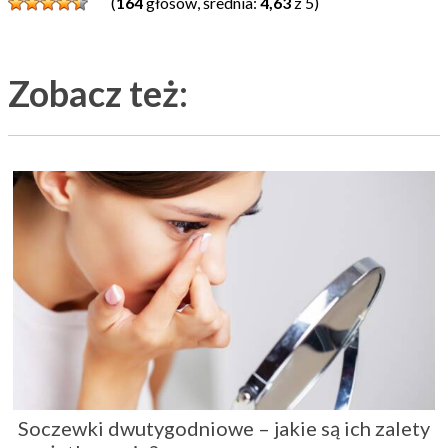
(
164
głosów, średnia:
4,63
z 5)
Zobacz też:
Soczewki dwutygodniowe – jakie są ich zalety