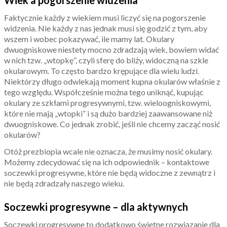
Faktycznie każdy z wiekiem musi liczyć się na pogorszenie
widzenia. Nie każdy z nas jednak musi się godzić z tym, aby
wszem i wobec pokazywać, ile mamy lat. Okulary
dwuogniskowe niestety mocno zdradzają wiek, bowiem widać
w nich tzw. „wtopkę”, czyli sferę do bliży, widoczną na szkle
okularowym. To często bardzo krępujące dla wielu ludzi.
Niektórzy długo odwlekają moment kupna okularów właśnie z
tego względu. Współcześnie można tego uniknąć, kupując
okulary ze szkłami progresywnymi, tzw. wieloogniskowymi,
które nie mają „wtopki” i są dużo bardziej zaawansowane niż
dwuogniskowe. Co jednak zrobić, jeśli nie chcemy zacząć nosić
okularów?
Otóż prezbiopia wcale nie oznacza, że musimy nosić okulary.
Możemy zdecydować się na ich odpowiednik – kontaktowe
soczewki progresywne, które nie będą widoczne z zewnątrz i
nie będą zdradzały naszego wieku.
Soczewki progresywne – dla aktywnych
Soczewki progresywne to dodatkowo świetne rozwiązanie dla