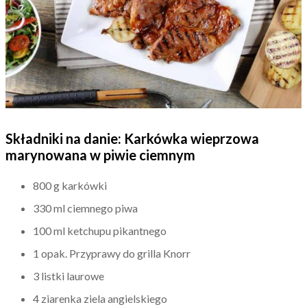
Składniki na danie: Karkówka wieprzowa
marynowana w piwie ciemnym
800 g karkówki
330 ml ciemnego piwa
100 ml ketchupu pikantnego
1 opak. Przyprawy do grilla Knorr
3 listki laurowe
4 ziarenka ziela angielskiego