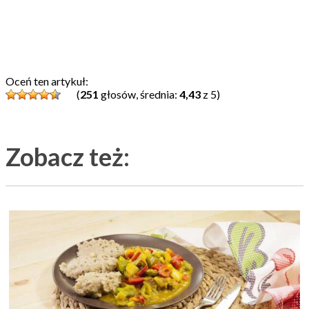
Oceń ten artykuł:
(
251
głosów, średnia:
4,43
z 5)
Zobacz też: