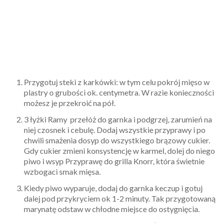
Przygotuj steki z karkówki: w tym celu pokrój mięso w
plastry o grubości ok. centymetra. W razie konieczności
możesz je przekroić na pół.
3 łyżki Ramy przełóż do garnka i podgrzej, zarumień na
niej czosnek i cebulę. Dodaj wszystkie przyprawy i po
chwili smażenia dosyp do wszystkiego brązowy cukier.
Gdy cukier zmieni konsystencję w karmel, dolej do niego
piwo i wsyp Przyprawę do grilla Knorr, która świetnie
wzbogaci smak mięsa.
Kiedy piwo wyparuje, dodaj do garnka keczup i gotuj
dalej pod przykryciem ok 1-2 minuty. Tak przygotowaną
marynatę odstaw w chłodne miejsce do ostygnięcia.