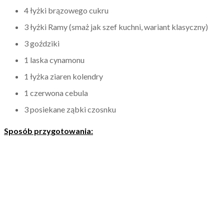
4 łyżki brązowego cukru
3 łyżki Ramy (smaż jak szef kuchni, wariant klasyczny)
3 goździki
1 laska cynamonu
1 łyżka ziaren kolendry
1 czerwona cebula
3 posiekane ząbki czosnku
Sposób przygotowania: