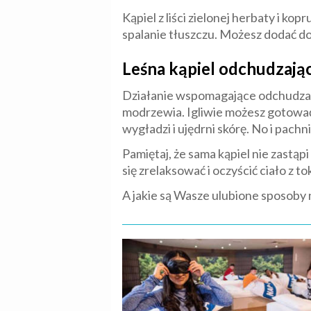
Kąpiel z liści zielonej herbaty i k
spalanie tłuszczu. Możesz dodać do
Leśna kąpiel odchudzają
Działanie wspomagające odchudzanie m
modrzewia. Igliwie możesz gotować dł
wygładzi i ujędrni skórę. No i pachn
Pamiętaj, że sama kąpiel nie zastą
się zrelaksować i oczyścić ciało z to
A jakie są Wasze ulubione sposoby