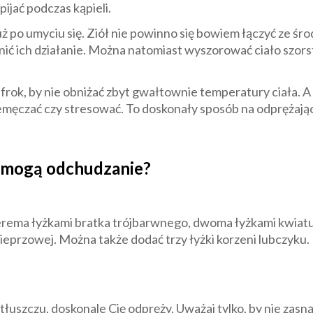
pijać podczas kąpieli.
już po umyciu się. Ziół nie powinno się bowiem łączyć ze śr
ć ich działanie. Można natomiast wyszorować ciało szorstk
zlafrok, by nie obniżać zbyt gwałtownie temperatury ciała.
rzemęczać czy stresować. To doskonały sposób na odprężają
spomogą odchudzanie?
czterema łyżkami bratka trójbarwnego, dwoma łyżkami kwia
pieprzowej. Można także dodać trzy łyżki korzeni lubczyku
łuszczu, doskonale Cię odpręży. Uważaj tylko, by nie zasnąć