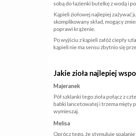
sobą do łazienki butelkę z wodą i po
Kąpieli ziołowej najlepiej zażywać 
skomplikowany skład, mogący zmieni
poprawi krążenie.
Po wyjściu z kąpieli załóż ciepły s
kąpieli nie ma sensu zbytnio się p
Jakie zioła najlepiej w
Majeranek
Pół szklanki tego zioła połącz z 
babki lancetowatej i trzema mięty 
wymieszaj.
Melisa
Oprócz tego, że stymuluje spalanie t