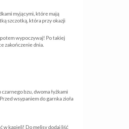
odkami myjącymi, które mają
ą szczotką, która przy okazji
 A potem wypoczywaj! Po takiej
ce zakończenie dnia.
tu czarnego bzu, dwoma łyżkami
. Przed wsypaniem do garnka zioła
 w kąpieli! Do melisy dodaj liść