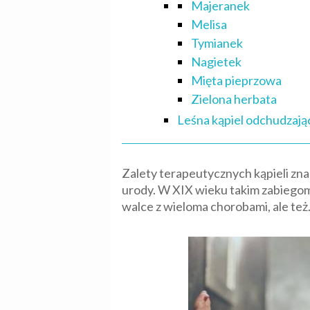
Majeranek
Melisa
Tymianek
Nagietek
Mięta pieprzowa
Zielona herbata
Leśna kąpiel odchudzają
Zalety terapeutycznych kąpieli zna
urody. W XIX wieku takim zabiego
walce z wieloma chorobami, ale te