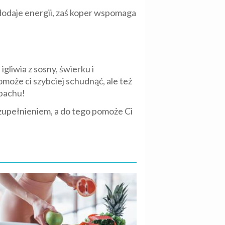
i dodaje energii, zaś koper wspomaga
gliwia z sosny, świerku i
pomoże ci szybciej schudnąć, ale też
apachu!
uzupełnieniem, a do tego pomoże Ci