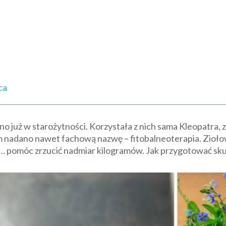
ca
no już w starożytności. Korzystała z nich sama Kleopatra, 
m nadano nawet fachową nazwę – fitobalneoterapia. Zioł
ż… pomóc zrzucić nadmiar kilogramów. Jak przygotować sk