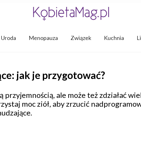
Uroda
Menopauza
Związek
Kuchnia
L
ce: jak je przygotować?
lką przyjemnością, ale może też zdziałać wi
zystaj moc ziół, aby zrzucić nadprogramow
udzające.