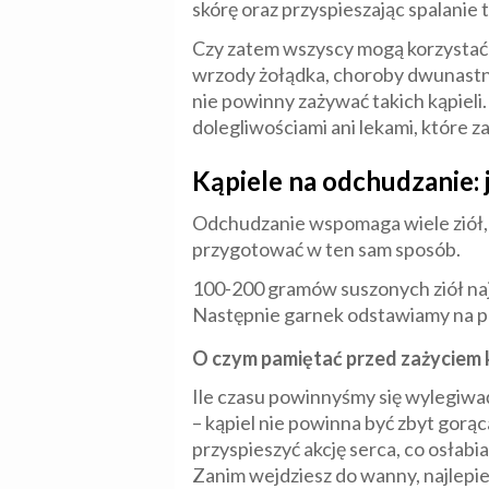
skórę oraz przyspieszając spalanie 
Czy zatem wszyscy mogą korzystać z
wrzody żołądka, choroby dwunast
nie powinny zażywać takich kąpieli. 
dolegliwościami ani lekami, które z
Kąpiele na odchudzanie: 
Odchudzanie wspomaga wiele ziół, i
przygotować w ten sam sposób.
100-200 gramów suszonych ziół naj
Następnie garnek odstawiamy na p
O czym pamiętać przed zażyciem k
Ile czasu powinnyśmy się wylegiwać
– kąpiel nie powinna być zbyt gorą
przyspieszyć akcję serca, co osłabia
Zanim wejdziesz do wanny, najlepie