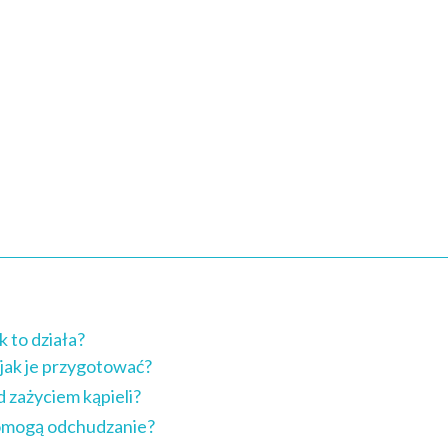
k to działa?
jak je przygotować?
 zażyciem kąpieli?
spomogą odchudzanie?