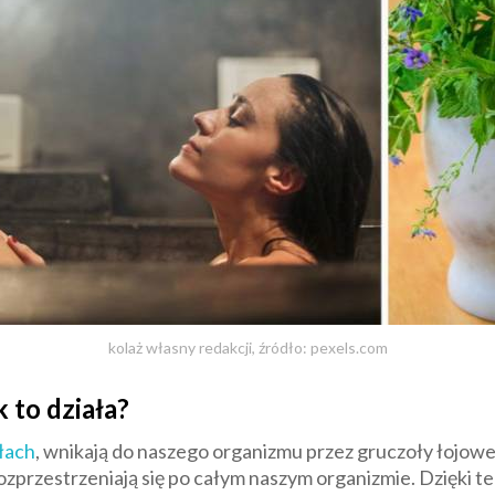
kolaż własny redakcji, źródło: pexels.com
 to działa?
łach
, wnikają do naszego organizmu przez gruczoły łojowe
przestrzeniają się po całym naszym organizmie. Dzięki tem