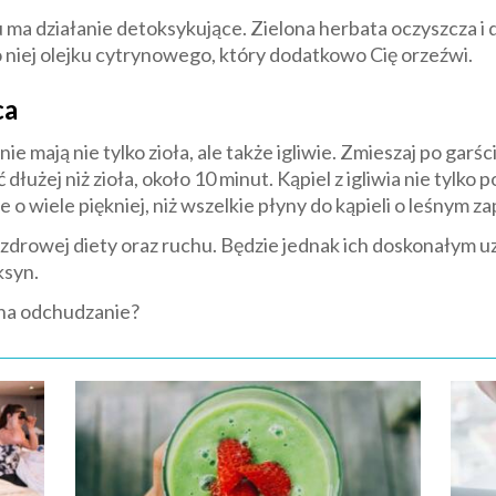
opru ma działanie detoksykujące. Zielona herbata oczyszcza 
 niej olejku cytrynowego, który dodatkowo Cię orzeźwi.
ca
ają nie tylko zioła, ale także igliwie. Zmieszaj po garści i
użej niż zioła, około 10 minut. Kąpiel z igliwia nie tylko 
ie o wiele piękniej, niż wszelkie płyny do kąpieli o leśnym z
pi zdrowej diety oraz ruchu. Będzie jednak ich doskonałym 
ksyn.
 na odchudzanie?