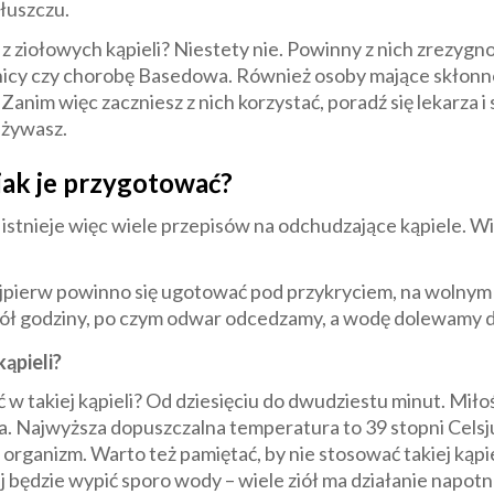
tłuszczu.
 ziołowych kąpieli? Niestety nie. Powinny z nich zrezygn
nicy czy chorobę Basedowa. Również osoby mające skłon
Zanim więc zaczniesz z nich korzystać, poradź się lekarza i 
ażywasz.
jak je przygotować?
stnieje więc wiele przepisów na odchudzające kąpiele. Wi
pierw powinno się ugotować pod przykryciem, na wolnym o
ół godziny, po czym odwar odcedzamy, a wodę dolewamy do
ąpieli?
 w takiej kąpieli? Od dziesięciu do dwudziestu minut. Mił
ca. Najwyższa dopuszczalna temperatura to 39 stopni Cels
 organizm. Warto też pamiętać, by nie stosować takiej kąpiel
j będzie wypić sporo wody – wiele ziół ma działanie napotn