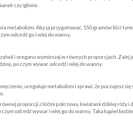
ianek czy igliwie.
a metabolizm. Aby ją przygotować, 150 gramów liści tymia
zym odcedź go i wlej do wanny.
szałwii i oregano wymieszaj w równych proporcjach. Zalej j
dzinę, po czym wywar odcedź i wlej do wanny.
męczenie, ureguluje metabolizm i sprawi, że poczujesz się 
o.
równej proporcji z liśćmi pokrzywy, kwiatami dzikiej róży 
po czym odcedź wywar i wlej go do wanny. Taka kąpiel będz