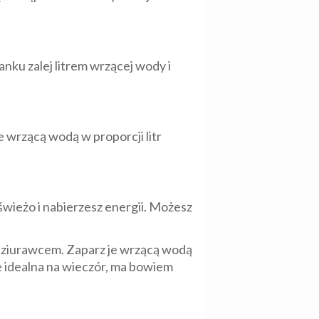
nku zalej litrem wrzącej wody i
e wrzącą wodą w proporcji litr
świeżo i nabierzesz energii. Możesz
i dziurawcem. Zaparz je wrzącą wodą
ie idealna na wieczór, ma bowiem