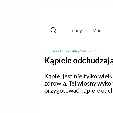
Trendy
Moda
Dziennikarki KobietaMag
,
24 lipca 2021
Kąpiele odchudzają
Kąpiel jest nie tylko wie
zdrowia. Tej wiosny wykor
przygotować kąpiele odch