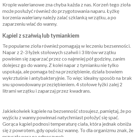
Krople walerianowe zna chyba każda z nas. Korzeń tego zioła
może posłużyć również do przygotowania naparu. Łyżkę
korzenia waleriany należy zalać szklanką wrzątku, a po
zaparzeniu wlać do wanny.
Kąpiel z szałwią lub tymiankiem
Te popularne zioła również pomagają w leczeniu bezsenności.
Napar z 2-3 łyżek stołowych szałwii i 3 litrów wrzątku
powinien się zaparzać przez co najmniej pół godziny, zanim
dolejesz go do wanny. Z kolei napar z tymianku nie tylko
uspokaja, ale pomaga też na przeziębienie, działa bowiem
wykrztuśnie i antybakteryjnie. To więc idealny sposób na brak
snu spowodowany przeziębieniem. 4 stołowe łyżki zalej 2
litrami wrzątku i zaparzaj przez kwadrans.
Jakiekolwiek kąpiele na bezsenność stosujesz, pamiętaj, że po
wyjściu z wanny powinnaś natychmiast położyć się spać.
Gorąca kąpiel podnosi temperaturę ciała, która jednak obniża
się z powrotem, gdy opuścisz wannę. To dla organizmu znak, że
przyszła pora na odpoczynek.