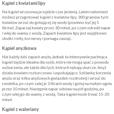
Kąpiel z kwiatami lipy
Na kąpiel wrzosową przyjdzie czas jesienią. Latem natomiast
możesz przygotować kąpiel z kwiatów lipy. 300 gramów tych
kwiatów wrzuć do gotującej się wody (powinno być jej 5
litrów). Zaparzaj kwiaty przez 30 minut, po czym odcedź napar
i wlej do wanny z wodą. Zapach kwiatów lipy jest wyjątkowo
słodki i miły, koi nerwy i pomaga zasnąć.
Kąpiel anyżkowa
Nie każdy lubi zapach anyżu, jednak ta intensywnie pachnąca
kąpiel będzie idealna dla osób, które nie mogą spać z powodu
wzburzenia, ale także dla tych, których nękają skurcze. Anyż
działa bowiem rozkurczowo i uspokajająco. Szklankę korzenia
anyżu oraz kilka anyżowych gwiazdek rozdrobnij i wrzuć do
rondelka, po czym zalej je 3 litrami wody i gotuj na małym ogniu
przez 10 minut. Następnie napar odstaw na pół godziny, po
czym wlej go do wanny z wodą. Taka kąpiel może trwać 15-20
minut.
Kąpiel z waleriany