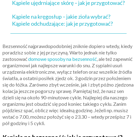
Kąpiele ujędrniające skórę – jak je przygotować?
Kąpiele na kręgosłup – jakie zioła wybrać?
Kąpiele odchudzające: jak je przygotować?
Bezsenność najprawdopodobniej zniknie dopiero wtedy, kiedy
poradzisz sobie z jej przyczyną. Warto jednak nie tylko
zastosować
domowe sposoby na bezsenność
, ale też zapewnić
organizmowi jak najlepsze warunki do snu. Z sypialni usuń
urządzenia elektroniczne, wyłącz telefon oraz wszelkie źródła
światła, a ostatni posiłek zjedz ok. 3 godzin przez położeniem
się do łóżka. Zarówno zbyt wcześnie, jak i zbyt późno zjedzona
kolacja jeszcze pogorszy sprawę. Pamiętaj też, że nasz sen
dzieli się na około 90-minutowe cykle. Najlepiej dla naszego
organizmu jest obudzić się pod koniec takiego cyklu. Zanim
pójdziesz spać, oblicz więc idealną godzinę. Jeżeli np. musisz
wstać o 7.00, możesz położyć się o 23.30 – wtedy prześpisz 7 i
pół godziny i 5 cykli.