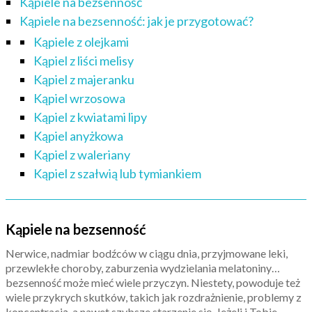
Kąpiele na bezsenność
Kąpiele na bezsenność: jak je przygotować?
Kąpiele z olejkami
Kąpiel z liści melisy
Kąpiel z majeranku
Kąpiel wrzosowa
Kąpiel z kwiatami lipy
Kąpiel anyżkowa
Kąpiel z waleriany
Kąpiel z szałwią lub tymiankiem
Kąpiele na bezsenność
Nerwice, nadmiar bodźców w ciągu dnia, przyjmowane leki,
przewlekłe choroby, zaburzenia wydzielania melatoniny…
bezsenność może mieć wiele przyczyn. Niestety, powoduje też
wiele przykrych skutków, takich jak rozdrażnienie, problemy z
koncentracją, a nawet szybsze starzenie się. Jeżeli i Tobie