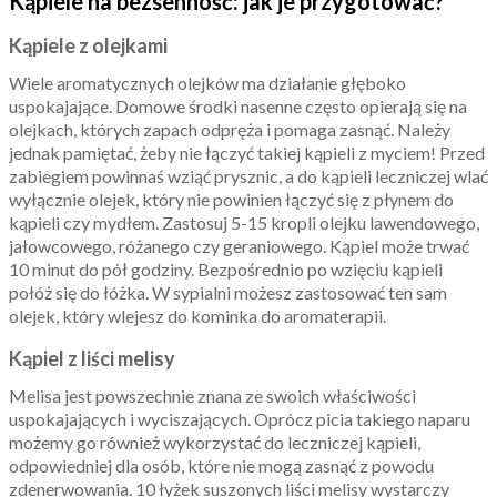
Kąpiele na bezsenność: jak je przygotować?
Kąpiele z olejkami
Wiele aromatycznych olejków ma działanie głęboko
uspokajające. Domowe środki nasenne często opierają się na
olejkach, których zapach odpręża i pomaga zasnąć. Należy
jednak pamiętać, żeby nie łączyć takiej kąpieli z myciem! Przed
zabiegiem powinnaś wziąć prysznic, a do kąpieli leczniczej wlać
wyłącznie olejek, który nie powinien łączyć się z płynem do
kąpieli czy mydłem. Zastosuj 5-15 kropli olejku lawendowego,
jałowcowego, różanego czy geraniowego. Kąpiel może trwać
10 minut do pół godziny. Bezpośrednio po wzięciu kąpieli
połóż się do łóżka. W sypialni możesz zastosować ten sam
olejek, który wlejesz do kominka do aromaterapii.
Kąpiel z liści melisy
Melisa jest powszechnie znana ze swoich właściwości
uspokajających i wyciszających. Oprócz picia takiego naparu
możemy go również wykorzystać do leczniczej kąpieli,
odpowiedniej dla osób, które nie mogą zasnąć z powodu
zdenerwowania. 10 łyżek suszonych liści melisy wystarczy