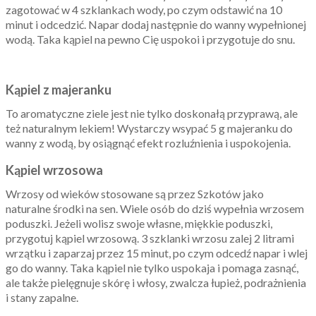
zagotować w 4 szklankach wody, po czym odstawić na 10
minut i odcedzić. Napar dodaj następnie do wanny wypełnionej
wodą. Taka kąpiel na pewno Cię uspokoi i przygotuje do snu.
Kąpiel z majeranku
To aromatyczne ziele jest nie tylko doskonałą przyprawą, ale
też naturalnym lekiem! Wystarczy wsypać 5 g majeranku do
wanny z wodą, by osiągnąć efekt rozluźnienia i uspokojenia.
Kąpiel wrzosowa
Wrzosy od wieków stosowane są przez Szkotów jako
naturalne środki na sen. Wiele osób do dziś wypełnia wrzosem
poduszki. Jeżeli wolisz swoje własne, miękkie poduszki,
przygotuj kąpiel wrzosową. 3 szklanki wrzosu zalej 2 litrami
wrzątku i zaparzaj przez 15 minut, po czym odcedź napar i wlej
go do wanny. Taka kąpiel nie tylko uspokaja i pomaga zasnąć,
ale także pielęgnuje skórę i włosy, zwalcza łupież, podrażnienia
i stany zapalne.