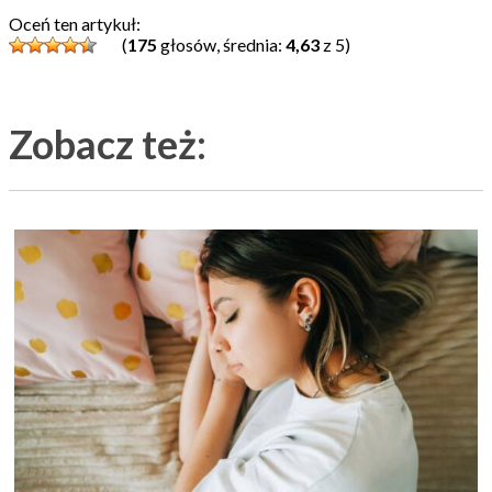
Oceń ten artykuł:
(
175
głosów, średnia:
4,63
z 5)
Zobacz też: