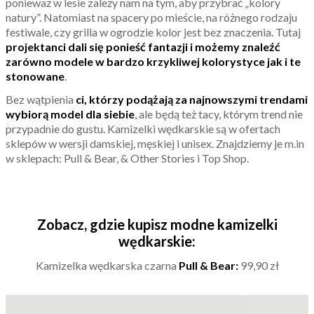
ponieważ w lesie zależy nam na tym, aby przybrać „kolory
natury”. Natomiast na spacery po mieście, na różnego rodzaju
festiwale, czy grilla w ogrodzie kolor jest bez znaczenia. Tutaj
projektanci dali się ponieść fantazji i możemy znaleźć
zarówno modele w bardzo krzykliwej kolorystyce jak i te
stonowane
.
Bez wątpienia
ci, którzy podążają za najnowszymi trendami
wybiorą model dla siebie
, ale będą też tacy, którym trend nie
przypadnie do gustu. Kamizelki wędkarskie są w ofertach
sklepów w wersji damskiej, męskiej i unisex. Znajdziemy je m.in
w sklepach: Pull & Bear, & Other Stories i Top Shop.
Zobacz, gdzie kupisz modne kamizelki
wędkarskie
:
Kamizelka wędkarska czarna
Pull & Bear:
99,90 zł