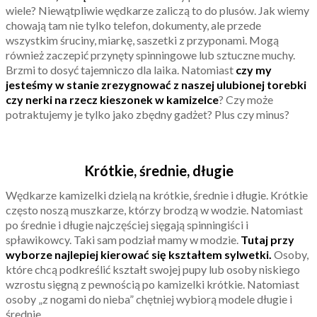
wiele? Niewątpliwie wędkarze zaliczą to do plusów. Jak wiemy
chowają tam nie tylko telefon, dokumenty, ale przede
wszystkim śruciny, miarkę, saszetki z przyponami. Mogą
również zaczepi
ć przynęty spinningowe lub sztuczne muchy.
Brzmi to dosyć tajemniczo dla laika. Natomiast
czy my
jesteśmy w stanie zrezygnować z naszej ulubionej torebki
czy nerki na rzecz kieszonek w kamizelce
? Czy może
potraktujemy je tylko jako zbędny gadżet? Plus czy minus?
Krótkie, średnie, długie
Wędkarze kamizelki dzielą na krótkie, średnie i długie. Krótkie
często noszą muszkarze, którzy brodzą w wodzie. Natomiast
po średnie i długie najczęściej sięgają spinningiści i
spławikowcy. Taki sam podział mamy w modzie.
Tutaj przy
wyborze najlepiej kierować się kształtem sylwetki.
Osoby,
które chcą podkreślić kształt swojej pupy lub osoby niskiego
wzrostu sięgną z pewnością po kamizelki krótkie. Natomiast
osoby „z nogami do nieba” chętniej wybiorą modele długie i
średnie.