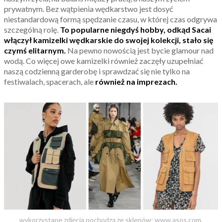
prywatnym. Bez wątpienia wędkarstwo jest dosyć
niestandardową formą spędzanie czasu, w której czas odgrywa
szczególną rolę.
To popularne niegdyś hobby, odkąd Sacai
włączył kamizelki wędkarskie do swojej kolekcji, stało się
czymś elitarnym.
Na pewno nowością jest bycie glamour nad
wodą. Co więcej owe kamizelki również zaczęły uzupełniać
naszą codzienną garderobę i sprawdzać się nie tylko na
festiwalach, spacerach, ale
również na imprezach.
wykorzystane zdjęcia pochodzą ze sklepów: www.asos.com,