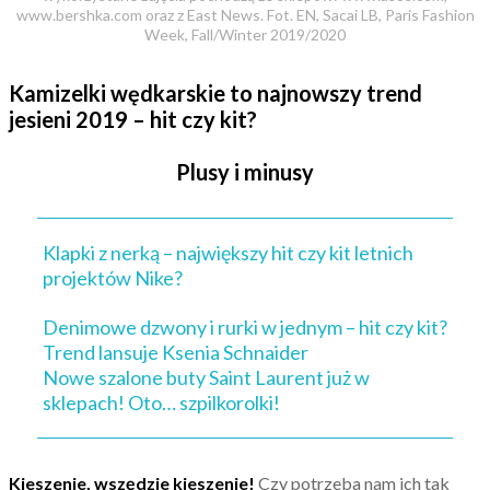
www.bershka.com oraz z East News. Fot. EN, Sacai LB, Paris Fashion
Week, Fall/Winter 2019/2020
Kamizelki wędkarskie to najnowszy trend
jesieni 2019 – hit czy kit?
Plusy i minusy
Klapki z nerką – największy hit czy kit letnich
projektów Nike?
Denimowe dzwony i rurki w jednym – hit czy kit?
Trend lansuje Ksenia Schnaider
Nowe szalone buty Saint Laurent już w
sklepach! Oto… szpilkorolki!
Kieszenie, wszędzie kieszenie!
Czy potrzeba nam ich tak