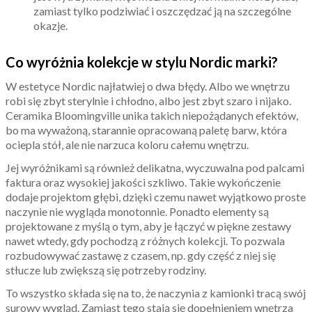
zamiast tylko podziwiać i oszczędzać ją na szczególne
okazje.
Co wyróżnia kolekcje w stylu Nordic marki?
W estetyce Nordic najłatwiej o dwa błędy. Albo we wnętrzu
robi się zbyt sterylnie i chłodno, albo jest zbyt szaro i nijako.
Ceramika Bloomingville unika takich niepożądanych efektów,
bo ma wyważoną, starannie opracowaną paletę barw, która
ociepla stół, ale nie narzuca koloru całemu wnętrzu.
Jej wyróżnikami są również delikatna, wyczuwalna pod palcami
faktura oraz wysokiej jakości szkliwo. Takie wykończenie
dodaje projektom głębi, dzięki czemu nawet wyjątkowo proste
naczynie nie wygląda monotonnie. Ponadto elementy są
projektowane z myślą o tym, aby je łączyć w piękne zestawy
nawet wtedy, gdy pochodzą z różnych kolekcji. To pozwala
rozbudowywać zastawę z czasem, np. gdy część z niej się
stłucze lub zwiększą się potrzeby rodziny.
To wszystko składa się na to, że naczynia z kamionki tracą swój
surowy wygląd. Zamiast tego stają się dopełnieniem wnętrza