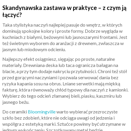
Skandynawska zastawa w praktyce – z czym ją
łączyć?
Taka stylistyka naczyń najlepiej pasuje do wnętrz, w których
dominują spokojne kolory i proste formy. Dobrze wygląda w
kuchniach z białymi, beżowymi lub jasnoszarymi frontami. Jest
też świetnym wyborem do aranżacji z drewnem, zwłaszcza w
jasnym lub miodowym odcieniu.
Najlepszy efekt osiągniesz, sięgając po proste, naturalne
materiały. Drewniana deska lub taca ogranicza bałagan na
blacie, a przy tym dodaje nakryciu przytulności. Chroni też stół
przed gorącymi naczyniami i pozwala serwować dania bez
ryzyka kapania sosu na obrus. Lniane serwetki mają miękką
fakturę, która równoważy chłód typowy dla naczyń z kamionki.
Wybierz do tego odcień złamanej bieli, piasku, kaszmiru lub
jasnego beżu.
Do ceramiki
Bloomingville
warto wybierać przezroczyste
szkło bez zdobień, które nie odciąga uwagi od jedzenia i
współgra z estetyką marki. Sztućce powinny być utrzymane w
jednym wykończeniu. Szczotkowany metal będzie