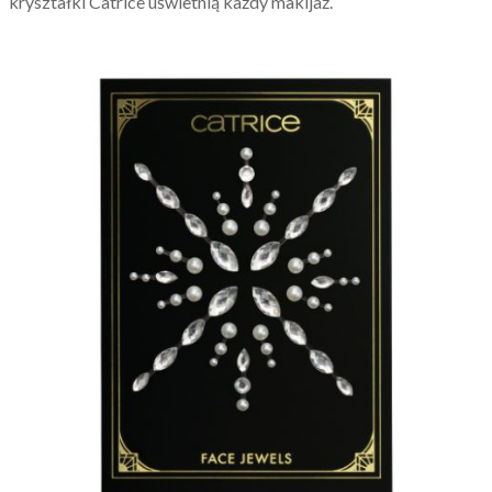
kryształki Catrice uświetnią każdy makijaż.