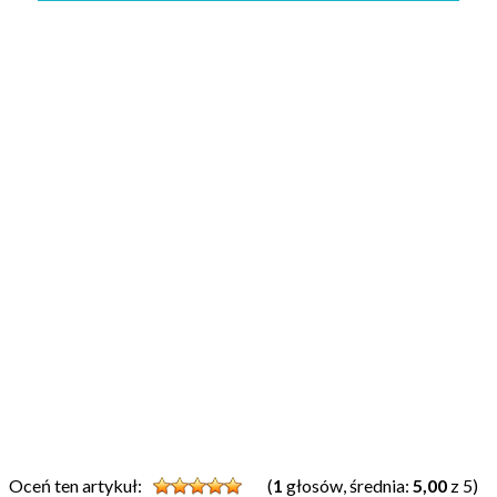
Oceń ten artykuł:
(
1
głosów, średnia:
5,00
z 5)