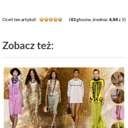
Oceń ten artykuł:
(
43
głosów, średnia:
4,84
z 5)
Zobacz też: