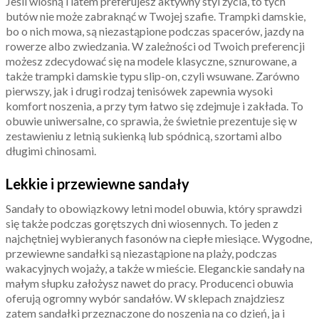
Jeśli wiosną i latem preferujesz aktywny styl życia, to tych
butów nie może zabraknąć w Twojej szafie.
Trampki damskie,
bo o nich mowa, są niezastąpione podczas spacerów, jazdy na
rowerze albo zwiedzania. W zależności od Twoich preferencji
możesz zdecydować się na modele klasyczne, sznurowane, a
także trampki damskie typu slip-on, czyli wsuwane. Zarówno
pierwszy, jak i drugi rodzaj tenisówek zapewnia wysoki
komfort noszenia, a przy tym łatwo się zdejmuje i zakłada. To
obuwie uniwersalne, co sprawia, że świetnie prezentuje się w
zestawieniu z letnią sukienką lub spódnicą, szortami albo
długimi chinosami.
Lekkie i przewiewne sandały
Sandały to obowiązkowy letni model obuwia, który sprawdzi
się także podczas gorętszych dni wiosennych. To jeden z
najchętniej wybieranych fasonów na ciepłe miesiące. Wygodne,
przewiewne sandałki są niezastąpione na plaży, podczas
wakacyjnych wojaży, a także w mieście. Eleganckie sandały na
małym słupku założysz nawet do pracy. Producenci obuwia
oferują ogromny wybór sandałów. W sklepach znajdziesz
zatem sandałki przeznaczone do noszenia na co dzień, ja i