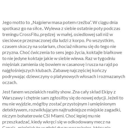
Jego motto to „Najpierw masa potem rzeźba”. W ciągu dnia
spotkasz go na siłce.. Wylewa z siebie ostatnie poty podczas
treningu CrossFitu, prędzej w małej, osiedlowej sali niż w
sieciówce przeznaczonej dla ludzi z korpo. Po wszystkim,
czasem skoczy na solarium, chociaż nikomu się do tego nie
przyzna. Choć ćwiczenia to sens jego życia, koktajle białkowe
to nie jedyne koktaje jakie w siebie wlewa. Raz w tygodniu
mięśniak zamienia się bowiem w casanovę i rusza na rajd po
najgłośniejszych klubach. Zabawę najczęściej kończy
podrywając dziewczyny o platynowych włosach i rozmazanych
oczach.
Jest fanem wszelakich reality show. Zna cały skład Ekipy z
Warszawy i chętnie sam zgłosiłby się do nowej edycji. Jeżeli to
mu nie wyjdzie, mógłby zostać przystojnym i umięśnionym
detektywem, rozwikłującym najtrudniejsze miejskie zagadki,
niczym bohaterowie CSI Miami. Choć lepiej mu nie
przeszkadzać, kiedy wkręci się w odkodowany mecz na
Canal+, mięśniak to w głębi duszy poczciwiec, który nie