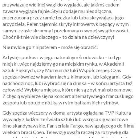
przywiązuje wielkiej wagi do wyglądu, ale jakimś cudem
zawsze wygląda fajnie. Stylu dodaje mu nieodłączna,
przerzucona przez ramię teczka lub tuba skrywająca jego
arcydzieła. Pełen tajemnic skryty introwertyk będący w tym
samym czasie skromny i przekonany o swojej wyjątkowości.
Choć nikt nie wie dlaczego – to działa na dziewczyny!
Nie mylcie go z hipsterem – może się obrazić!
Artystę spotkasz w jego naturalnym środowisku – to typ
miejski, więc najdziemy go na miejskim rynku, w Akademii
Sztuk Pięknych, czy Muzeum Sztuki Współczesnej. Czas
spędza również w kawiarniach z klimatem, lub księgarni. Gdy
nadchodzi noc, lubi wybrać się na drinka – w końcu artysta też
człowiek! Wybiera miejsca, które nie są zbyt mainstreamowe.
Z chęcią wybierze się na koncert alternatywnego francuskiego
zespołu lub potupie nóżką w rytm bałkańskich rytmów.
Gdy spędza wieczory w domu, artysta ogląda na TVP Kultura
wywiady z ludźmi ze świata sztuki lub wkręca się w niszowe
kino skandynawskie. Fan serialu Fargo, nawiązującego do filmu
wielkich braci Coen. Telewizję uważa raczej za rozrywkę dla