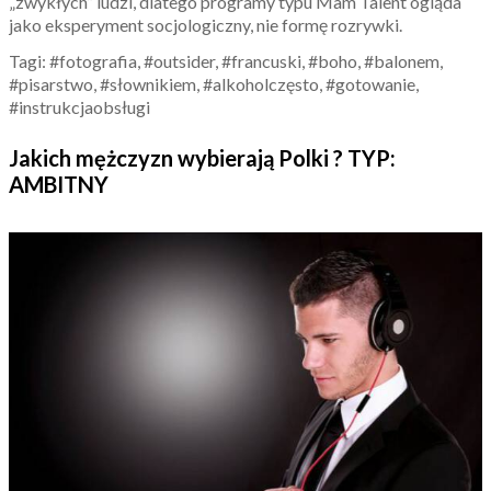
„zwykłych” ludzi, dlatego programy typu Mam Talent ogląda
jako eksperyment socjologiczny, nie formę rozrywki.
Tagi: #fotografia, #outsider, #francuski, #boho, #balonem,
#pisarstwo, #słownikiem, #alkoholczęsto, #gotowanie,
#instrukcjaobsługi
Jakich mężczyzn wybierają Polki ? TYP:
AMBITNY