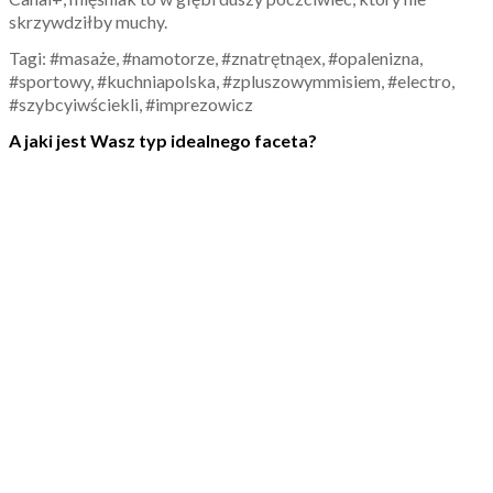
skrzywdziłby muchy.
Tagi: #masaże, #namotorze, #znatrętnąex, #opalenizna,
#sportowy, #kuchniapolska, #zpluszowymmisiem, #electro,
#szybcyiwściekli, #imprezowicz
A jaki jest Wasz typ idealnego faceta?