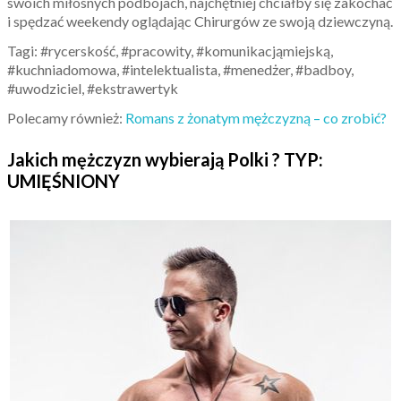
swoich miłosnych podbojach, najchętniej chciałby się zakochać
i spędzać weekendy oglądając Chirurgów ze swoją dziewczyną.
Tagi: #rycerskość, #pracowity, #komunikacjąmiejską,
#kuchniadomowa, #intelektualista, #menedżer, #badboy,
#uwodziciel, #ekstrawertyk
Polecamy również:
Romans z żonatym mężczyzną – co zrobić?
Jakich mężczyzn wybierają Polki ? TYP:
UMIĘŚNIONY