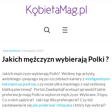
Ewa Szelezin
,
6 listopada 2020
Jakich mężczyzn wybierają Polki ?
Jakich mężczyzn wybierają Polki? Wolimy typ artysty,
ambitnego i pnącego się po szczeblach kariery z
inteligentnymi
tekstami na podryw
, czy może ultra męskiego z wyrzeźbioną
klatką piersiową? Portal ZaadoptujFaceta.pl sprawdził jakie
preferencje mają Polki w wyborze mężczyzn. Wybrano 3 typy.
Co o nich sądzicie? Jaki typ Wy preferujecie? Czy też
zastanawiacie się
jak poderwać chłopaka
i który typ wybrać?