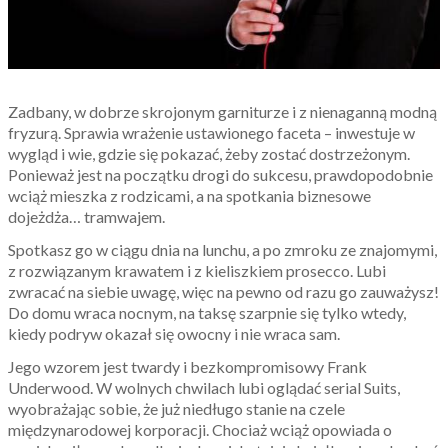
Zadbany, w dobrze skrojonym garniturze i z nienaganną modną
fryzurą. Sprawia wrażenie ustawionego faceta – inwestuje w
wygląd i wie, gdzie się pokazać, żeby zostać dostrzeżonym.
Ponieważ jest na początku drogi do sukcesu, prawdopodobnie
wciąż mieszka z rodzicami, a na spotkania biznesowe
dojeżdża… tramwajem.
Spotkasz go w ciągu dnia na lunchu, a po zmroku ze znajomymi,
z rozwiązanym krawatem i z kieliszkiem prosecco. Lubi
zwracać na siebie uwagę, więc na pewno od razu go zauważysz!
Do domu wraca nocnym, na taksę szarpnie się tylko wtedy,
kiedy podryw okazał się owocny i nie wraca sam.
Jego wzorem jest twardy i bezkompromisowy Frank
Underwood. W wolnych chwilach lubi oglądać serial Suits,
wyobrażając sobie, że już niedługo stanie na czele
międzynarodowej korporacji. Chociaż wciąż opowiada o