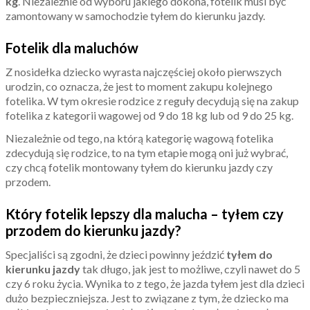
kg
. Niezależnie od wyboru jakiego dokona, fotelik musi być
zamontowany w samochodzie tyłem do kierunku jazdy.
Fotelik dla maluchów
Z nosidełka dziecko wyrasta najczęściej około pierwszych
urodzin, co oznacza, że jest to moment zakupu kolejnego
fotelika. W tym okresie rodzice z reguły decydują się na zakup
fotelika z kategorii wagowej od 9 do 18 kg lub od 9 do 25 kg.
Niezależnie od tego, na którą kategorię wagową fotelika
zdecydują się rodzice, to na tym etapie mogą oni już wybrać,
czy chcą fotelik montowany tyłem do kierunku jazdy czy
przodem.
Który fotelik lepszy dla malucha – tyłem czy
przodem do kierunku jazdy?
Specjaliści są zgodni, że dzieci powinny jeździć
tyłem do
kierunku jazdy
tak długo, jak jest to możliwe, czyli nawet do 5
czy 6 roku życia. Wynika to z tego, że jazda tyłem jest dla dzieci
dużo bezpieczniejsza. Jest to związane z tym, że dziecko ma