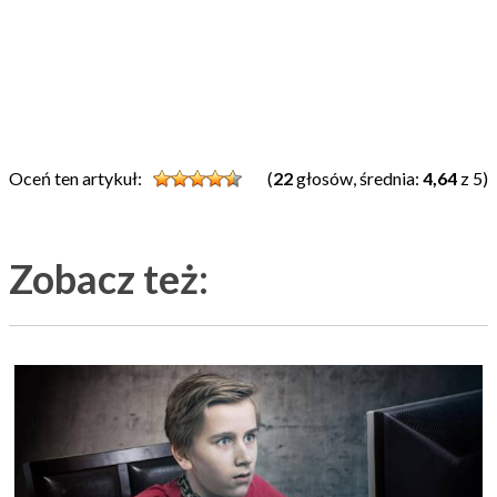
Oceń ten artykuł:
(
22
głosów, średnia:
4,64
z 5)
Zobacz też: