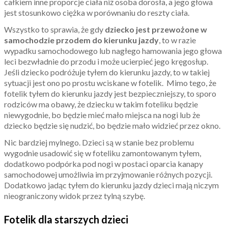
całkiem inne proporcje ciała niż osoba dorosła, a jego głowa
jest stosunkowo ciężka w porównaniu do reszty ciała.
Wszystko to sprawia, że gdy
dziecko jest przewożone w
samochodzie przodem do kierunku jazdy
, to w razie
wypadku samochodowego lub nagłego hamowania jego głowa
leci bezwładnie do przodu i może ucierpieć jego kręgosłup.
Jeśli dziecko podróżuje tyłem do kierunku jazdy, to w takiej
sytuacji jest ono po prostu wciskane w fotelik.
Mimo tego, że
fotelik tyłem do kierunku jazdy jest bezpieczniejszy, to sporo
rodziców ma obawy, że dziecku w takim foteliku będzie
niewygodnie, bo będzie mieć mało miejsca na nogi lub że
dziecko będzie się nudzić, bo będzie mało widzieć przez okno.
Nic bardziej mylnego. Dzieci są w stanie bez problemu
wygodnie usadowić się w foteliku zamontowanym tyłem,
dodatkowo podpórka pod nogi w postaci oparcia kanapy
samochodowej umożliwia im przyjmowanie różnych pozycji.
Dodatkowo jadąc tyłem do kierunku jazdy dzieci mają niczym
nieograniczony widok przez tylną szybę.
Fotelik dla starszych dzieci