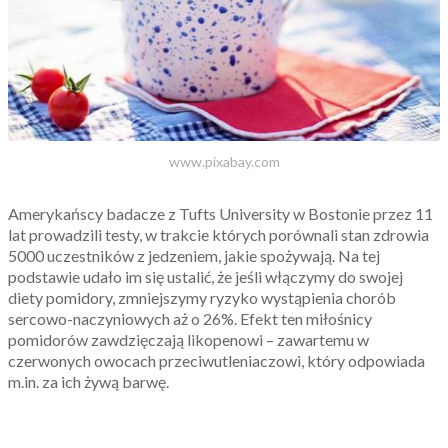
www.pixabay.com
Amerykańscy badacze z Tufts University w Bostonie przez 11
lat prowadzili testy, w trakcie których porównali stan zdrowia
5000 uczestników z jedzeniem, jakie spożywają. Na tej
podstawie udało im się ustalić, że jeśli włączymy do swojej
diety pomidory, zmniejszymy ryzyko wystąpienia chorób
sercowo-naczyniowych aż o 26%. Efekt ten miłośnicy
pomidorów zawdzięczają likopenowi – zawartemu w
czerwonych owocach przeciwutleniaczowi, który odpowiada
m.in. za ich żywą barwę.