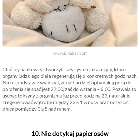
www.pixabay.com
Chińscy naukowcy stworzyli cały system ukazujący, które
organy ludzkiego ciała regenerują się o konkretnych godzinach.
Na tej podstawie wyliczyli, że najbardziej optymalną porą do
położenia się spać jest 22:00, zaś do wstania – 6:00. Pozwala to
usunąć toksyny z organizmu już przed godziną 23, naturalnie
zregenerować wątrobę między 23 a 1 w nocy oraz oczyścić
płuca pomiędzy 3 a 5 nad ranem.
10. Nie dotykaj papierosów