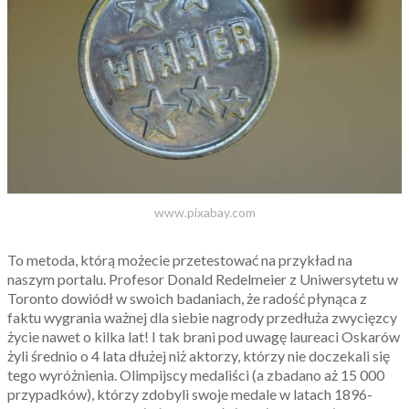
www.pixabay.com
To metoda, którą możecie przetestować na przykład na
naszym portalu. Profesor Donald Redelmeier z Uniwersytetu w
Toronto dowiódł w swoich badaniach, że radość płynąca z
faktu wygrania ważnej dla siebie nagrody przedłuża zwycięzcy
życie nawet o kilka lat! I tak brani pod uwagę laureaci Oskarów
żyli średnio o 4 lata dłużej niż aktorzy, którzy nie doczekali się
tego wyróżnienia. Olimpijscy medaliści (a zbadano aż 15 000
przypadków), którzy zdobyli swoje medale w latach 1896-