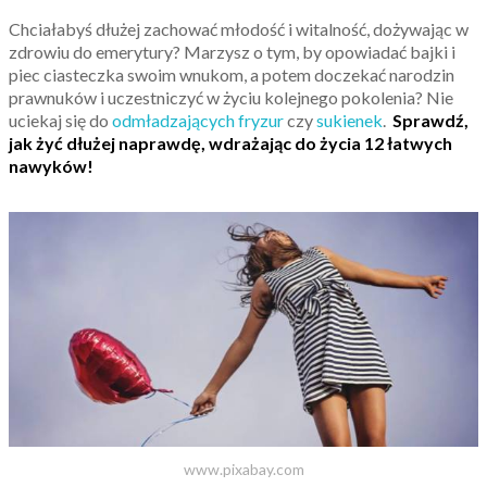
Chciałabyś dłużej zachować młodość i witalność, dożywając w
zdrowiu do emerytury? Marzysz o tym, by opowiadać bajki i
piec ciasteczka swoim wnukom, a potem doczekać narodzin
prawnuków i uczestniczyć w życiu kolejnego pokolenia? Nie
uciekaj się do
odmładzających fryzur
czy
sukienek
.
Sprawdź,
jak żyć dłużej naprawdę, wdrażając do życia 12 łatwych
nawyków!
www.pixabay.com