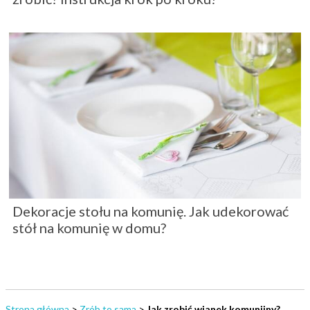
Dekoracje stołu na komunię. Jak udekorować
stół na komunię w domu?
Strona główna
>
Zrób to sama
>
Jak zrobić wianek komunijny?