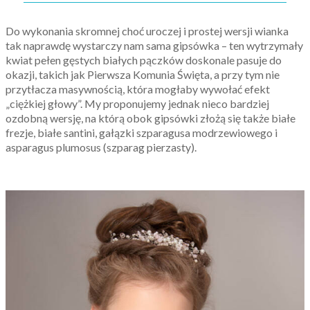
Do wykonania skromnej choć uroczej i prostej wersji wianka
tak naprawdę wystarczy nam sama gipsówka – ten wytrzymały
kwiat pełen gęstych białych pączków doskonale pasuje do
okazji, takich jak Pierwsza Komunia Święta, a przy tym nie
przytłacza masywnością, która mogłaby wywołać efekt
„ciężkiej głowy”. My proponujemy jednak nieco bardziej
ozdobną wersję, na którą obok gipsówki złożą się także białe
frezje, białe santini, gałązki szparagusa modrzewiowego i
asparagus plumosus (szparag pierzasty).