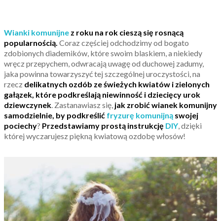
Wianki komunijne
z roku na rok cieszą się rosnącą
popularnością.
Coraz częściej odchodzimy od bogato
zdobionych diademików, które swoim blaskiem, a niekiedy
wręcz przepychem, odwracają uwagę od duchowej zadumy,
jaka powinna towarzyszyć tej szczególnej uroczystości, na
rzecz
delikatnych ozdób ze świeżych kwiatów i zielonych
gałązek, które podkreślają niewinność i dziecięcy urok
dziewczynek
. Zastanawiasz się,
jak zrobić wianek komunijny
samodzielnie, by podkreślić
fryzurę komunijną
swojej
pociechy
?
Przedstawiamy prostą instrukcję
DIY
, dzięki
której wyczarujesz piękną kwiatową ozdobę włosów!