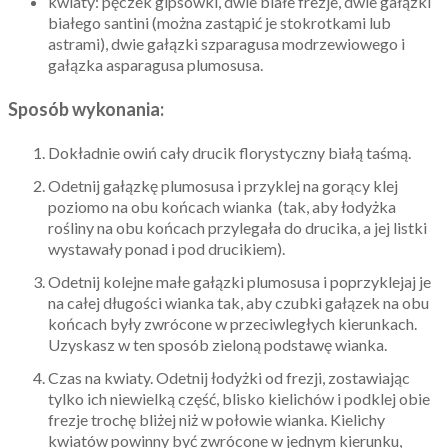
kwiaty: pęczek gipsówki, dwie białe frezje, dwie gałązki
białego santini (można zastąpić je stokrotkami lub
astrami), dwie gałązki szparagusa modrzewiowego i
gałązka asparagusa plumosusa.
Sposób wykonania:
Dokładnie owiń cały drucik florystyczny białą taśmą.
Odetnij gałązkę plumosusa i przyklej na gorący klej
poziomo na obu końcach wianka (tak, aby łodyżka
rośliny na obu końcach przylegała do drucika, a jej listki
wystawały ponad i pod drucikiem).
Odetnij kolejne małe gałązki plumosusa i poprzyklejaj je
na całej długości wianka tak, aby czubki gałązek na obu
końcach były zwrócone w przeciwległych kierunkach.
Uzyskasz w ten sposób zieloną podstawę wianka.
Czas na kwiaty. Odetnij łodyżki od frezji, zostawiając
tylko ich niewielką część, blisko kielichów i podklej obie
frezje trochę bliżej niż w połowie wianka. Kielichy
kwiatów powinny być zwrócone w jednym kierunku,