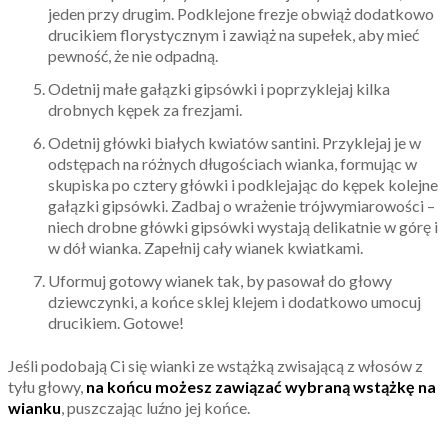
jeden przy drugim. Podklejone frezje obwiąż dodatkowo
drucikiem florystycznym i zawiąż na supełek, aby mieć
pewność, że nie odpadną.
Odetnij małe gałązki gipsówki i poprzyklejaj kilka
drobnych kępek za frezjami.
Odetnij główki białych kwiatów santini. Przyklejaj je w
odstępach na różnych długościach wianka, formując w
skupiska po cztery główki i podklejając do kępek kolejne
gałązki gipsówki. Zadbaj o wrażenie trójwymiarowości –
niech drobne główki gipsówki wystają delikatnie w górę i
w dół wianka. Zapełnij cały wianek kwiatkami.
Uformuj gotowy wianek tak, by pasował do głowy
dziewczynki, a końce sklej klejem i dodatkowo umocuj
drucikiem. Gotowe!
Jeśli podobają Ci się wianki ze wstążką zwisającą z włosów z
tyłu głowy,
na końcu możesz zawiązać wybraną wstążkę na
wianku
, puszczając luźno jej końce.