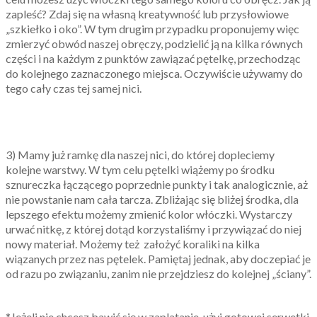
zapleść? Zdaj się na własną kreatywność lub przysłowiowe
„szkiełko i oko”. W tym drugim przypadku proponujemy więc
zmierzyć obwód naszej obręczy, podzielić ją na kilka równych
części i na każdym z punktów zawiązać pętelkę, przechodząc
do kolejnego zaznaczonego miejsca. Oczywiście używamy do
tego cały czas tej samej nici.
3) Mamy już ramkę dla naszej nici, do której dopleciemy
kolejne warstwy. W tym celu pętelki wiążemy po środku
sznureczka łączącego poprzednie punkty i tak analogicznie, aż
nie powstanie nam cała tarcza. Zbliżając się bliżej środka, dla
lepszego efektu możemy zmienić kolor włóczki. Wystarczy
urwać nitkę, z której dotąd korzystaliśmy i przywiązać do niej
nowy materiał. Możemy też założyć koraliki na kilka
wiązanych przez nas pętelek. Pamiętaj jednak, aby doczepiać je
od razu po związaniu, zanim nie przejdziesz do kolejnej „ściany”.
*Jeżeli nie chcesz bawić się w zaplatanie, użyj gotowej serwetki,