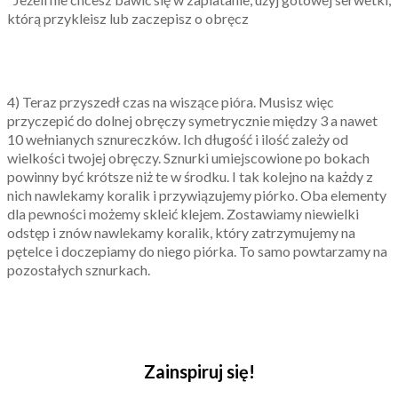
którą przykleisz lub zaczepisz o obręcz
4) Teraz przyszedł czas na wiszące pióra. Musisz więc
przyczepić do dolnej obręczy symetrycznie między 3 a nawet
10 wełnianych sznureczków. Ich długość i ilość zależy od
wielkości twojej obręczy. Sznurki umiejscowione po bokach
powinny być krótsze niż te w środku. I tak kolejno na każdy z
nich nawlekamy koralik i przywiązujemy piórko. Oba elementy
dla pewności możemy skleić klejem. Zostawiamy niewielki
odstęp i znów nawlekamy koralik, który zatrzymujemy na
pętelce i doczepiamy do niego piórka. To samo powtarzamy na
pozostałych sznurkach.
Zainspiruj się!