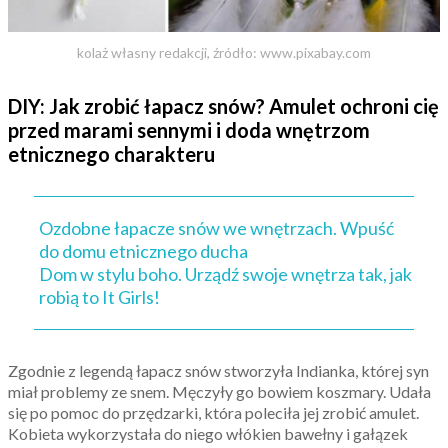
kolaż własny redakcji, źródło: www.pixabay.com
DIY: Jak zrobić łapacz snów? Amulet ochroni cię
przed marami sennymi i doda wnętrzom
etnicznego charakteru
Ozdobne łapacze snów we wnętrzach. Wpuść
do domu etnicznego ducha
Dom w stylu boho. Urządź swoje wnętrza tak, jak
robią to It Girls!
Zgodnie z legendą łapacz snów stworzyła Indianka, której syn
miał problemy ze snem. Męczyły go bowiem koszmary. Udała
się po pomoc do przędzarki, która poleciła jej zrobić amulet.
Kobieta wykorzystała do niego włókien bawełny i gałązek