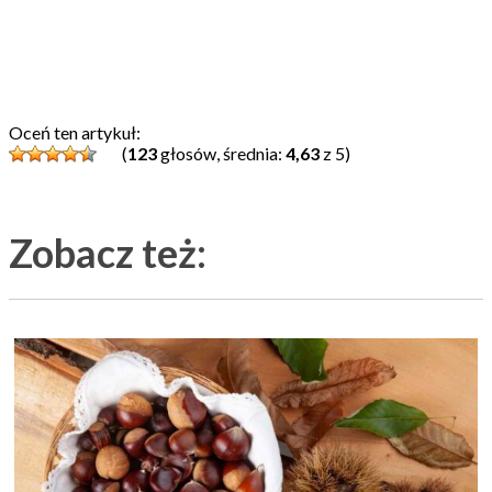
Oceń ten artykuł:
(
123
głosów, średnia:
4,63
z 5)
Zobacz też: