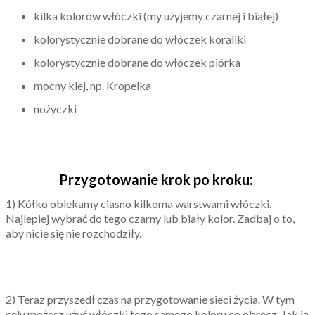
kilka kolorów włóczki (my użyjemy czarnej i białej)
kolorystycznie dobrane do włóczek koraliki
kolorystycznie dobrane do włóczek piórka
mocny klej, np. Kropelka
nożyczki
Przygotowanie krok po kroku:
1) Kółko oblekamy ciasno kilkoma warstwami włóczki.
Najlepiej wybrać do tego czarny lub biały kolor. Zadbaj o to,
aby nicie się nie rozchodziły.
2) Teraz przyszedł czas na przygotowanie sieci życia. W tym
celu możesz użyć włóczki tego samego koloru co obręcz. Jak ją