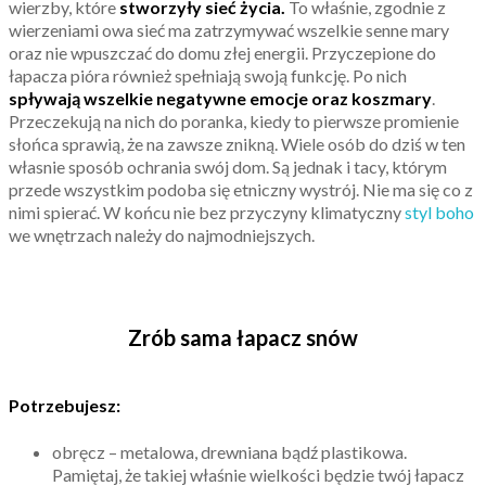
wierzby, które
stworzyły sieć życia.
To właśnie, zgodnie z
wierzeniami owa sieć ma zatrzymywać wszelkie senne mary
oraz nie wpuszczać do domu złej energii. Przyczepione do
łapacza pióra również spełniają swoją funkcję. Po nich
spływają wszelkie negatywne emocje oraz koszmary
.
Przeczekują na nich do poranka, kiedy to pierwsze promienie
słońca sprawią, że na zawsze znikną. Wiele osób do dziś w ten
własnie sposób ochrania swój dom. Są jednak i tacy, którym
przede wszystkim podoba się etniczny wystrój. Nie ma się co z
nimi spierać. W końcu nie bez przyczyny klimatyczny
styl boho
we wnętrzach należy do najmodniejszych.
Zrób sama łapacz snów
Potrzebujesz:
obręcz – metalowa, drewniana bądź plastikowa.
Pamiętaj, że takiej właśnie wielkości będzie twój łapacz