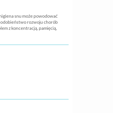
a higiena snu może powodować
opodobieństwo rozwoju chorób
blem z koncentracją, pamięcią,