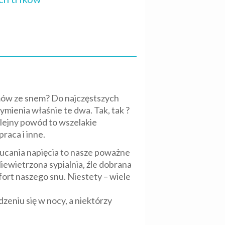
emów ze snem? Do najczęstszych
mienia właśnie te dwa. Tak, tak ?
olejny powód to wszelakie
raca i inne.
zucania napięcia to nasze poważne
ewietrzona sypialnia, źle dobrana
ort naszego snu. Niestety – wiele
dzeniu się w nocy, a niektórzy