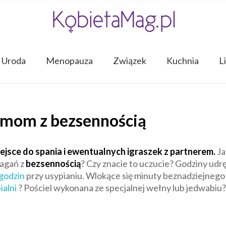
Uroda
Menopauza
Związek
Kuchnia
L
lemom z bezsennością
ejsce do spania i ewentualnych igraszek z partnerem.
Ja
agań z
bezsennością
? Czy znacie to uczucie? Godziny udr
godzin
przy usypianiu. Wlokące się minuty beznadziejnego
ialni
? Pościel wykonana ze specjalnej wełny lub jedwabiu