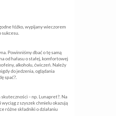
godne łóżko, wypijany wieczorem
o sukcesu.
wna. Powinniśmy dbać o tę samą
na od hałasu o stałej, komfortowej
kofeiny, alkoholu, ćwiczeń. Należy
nigdy do jedzenia, oglądania
dę spać?.
 skuteczności – np. Lunapret?. Na
 i wyciąg z szyszek chmielu okazują
 różne składniki o działaniu