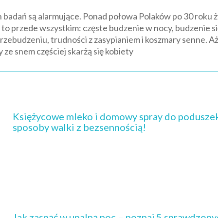
badań są alarmujące. Ponad połowa Polaków po 30 roku ż
o przede wszystkim: częste budzenie w nocy, budzenie s
rzebudzeniu, trudności z zasypianiem i koszmary senne. A
 ze snem częściej skarżą się kobiety
Księżycowe mleko i domowy spray do poduszek
sposoby walki z bezsennością!
Jak zasnąć w upalną noc – poznaj 5 sprawdzony