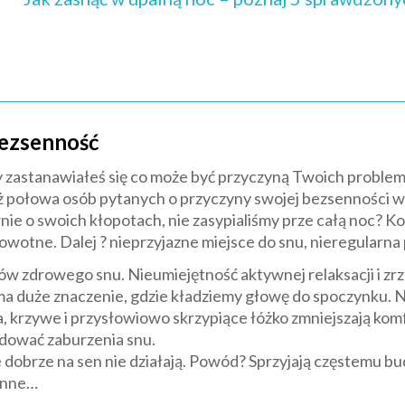
bezsenność
Czy zastanawiałeś się co może być przyczyną Twoich probl
Aż połowa osób pytanych o przyczyny swojej bezsenności wy
nie o swoich kłopotach, nie zasypialiśmy prze całą noc? K
wotne. Dalej ? nieprzyjazne miejsce do snu, nieregularna p
ów zdrowego snu. Nieumiejętność aktywnej relaksacji i zr
 duże znaczenie, gdzie kładziemy głowę do spoczynku. Ni
, krzywe i przysłowiowo skrzypiące łóżko zmniejszają komf
dować zaburzenia snu.
e dobrze na sen nie działają. Powód? Sprzyjają częstemu bu
enne…