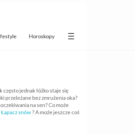
ifestyle
Horoskopy
k często jednak łóżko staje się
ęki przeleżane bez zmrużenia oka?
 oczekiwania na sen? Co może
?
Łapacz snów
? A może jeszcze coś