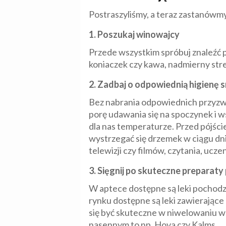
Postraszyliśmy, a teraz zastanówm
1. Poszukaj winowajcy
Przede wszystkim spróbuj znaleźć
koniaczek czy kawa, nadmierny stre
2. Zadbaj o odpowiednią higienę 
Bez nabrania odpowiednich przyzwy
porę udawania się na spoczynek i w
dla nas temperaturze. Przed pójście
wystrzegać się drzemek w ciągu dnia
telewizji czy filmów, czytania, ucze
3. Sięgnij po skuteczne preparat
W aptece dostępne są leki pochodz
rynku dostępne są leki zawierające 
się być skuteczne w niwelowaniu ws
nasennym to np. Hova czy Kalms.