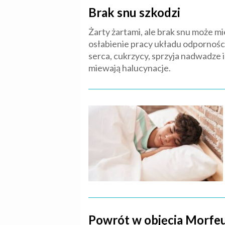
Brak snu szkodzi
Żarty żartami, ale brak snu może
osłabienie pracy układu odpornoś
serca, cukrzycy, sprzyja nadwadze i
miewają halucynacje.
Powrót w objęcia Morfe