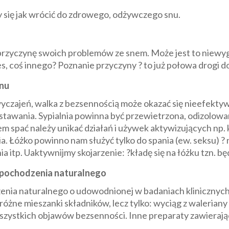
y się jak wrócić do zdrowego, odżywczego snu.
 przyczynę swoich problemów ze snem. Może jest to niewy
s, coś innego? Poznanie przyczyny ? to już połowa drogi d
snu
czajeń, walka z bezsennością może okazać się nieefekty
stawania. Sypialnia powinna być przewietrzona, odizolowa
m spać należy unikać działań i używek aktywizujących np. 
. Łóżko powinno nam służyć tylko do spania (ew. seksu) ? 
nia itp. Uaktywnijmy skojarzenie: ?kładę się na łóżku tzn. bę
y pochodzenia naturalnego
enia naturalnego o udowodnionej w badaniach klinicznych
różne mieszanki składników, lecz tylko: wyciąg z waleriany
zystkich objawów bezsenności. Inne preparaty zawierające