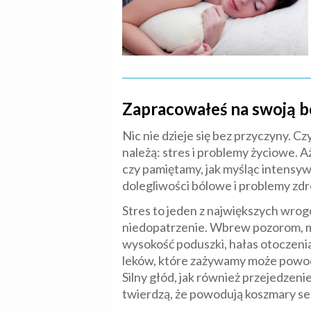
Zapracowałeś na swoją 
Nic nie dzieje się bez przyczyny. 
należą: stres i problemy życiowe. 
czy pamiętamy, jak myśląc intensyw
dolegliwości bólowe i problemy zdro
Stres to jeden z największych wrog
niedopatrzenie. Wbrew pozorom, ma
wysokość poduszki, hałas otoczenia
leków, które zażywamy może powo
Silny głód, jak również przejedzeni
twierdzą, że powodują koszmary s