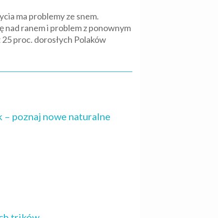
ycia ma problemy ze snem.
ię nad ranem i problem z ponownym
ż 25 proc. dorosłych Polaków
 – poznaj nowe naturalne
ch trików