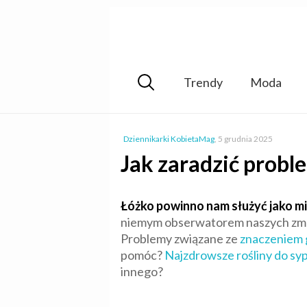
Trendy
Moda
Dziennikarki KobietaMag
,
5 grudnia 2025
Jak zaradzić prob
Łóżko powinno nam służyć jako mi
niemym obserwatorem naszych zm
Problemy związane ze
znaczeniem 
pomóc?
Najzdrowsze rośliny do syp
innego?