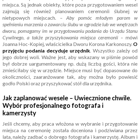
miejsca. Są jednak obiekty, które poza przygotowaniem wesel
zajmują się również planowaniem ceremonii ślubnej w
nietypowych miejscach. –
Aby pomóc młodym parom w
spełnieniu marzenia o zawarciu ślubu w ogrodzie lub we wnętrzach
dworu, pomagamy im w przygotowaniu podania do Urzędu Stanu
Cywilnego, a także przyszykowania miejsca ceremonii
– mówi
Joanna Hoc-Kopiej, właścicielka Dworu Korona Karkonoszy.
O
przyjęciu podania decyduje urzędnik
. Wszystko zależy od
jego dobrej woli. Ważne jest, aby wskazany w piśmie powód
był dobrze uargumentowany np. dużą liczbą gości, która nie
zmieściłaby się w urzędzie. Miejsce musi być dopasowane do
okoliczności, zaaranżowane tak, aby można było powiesić
godło Polski oraz przyszykować stół dla urzędnika.
Jak zaplanować wesele – Uwiecznione chwile.
Wybór profesjonalnego fotografa i
kamerzysty
Jeśli chcemy, aby praca włożona w wybranie i przygotowanie
miejsca na ceremonię została doceniona i podziwiana przez
lata, należy zadbać o dobrego fotografa i kamerzystę. Album i