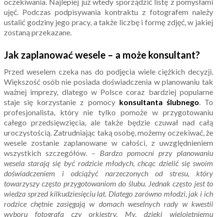
oczekiwania. Najlepiej już wtedy sporządzić listę z pomysłami
ujęć. Podczas podpisywania kontraktu z fotografem należy
ustalić godziny jego pracy, a także liczbę i formę zdjęć, w jakiej
zostaną przekazane.
Jak zaplanować wesele – a może konsultant?
Przed weselem czeka nas do podjęcia wiele ciężkich decyzji.
Większość osób nie posiada doświadczenia w planowaniu tak
ważnej imprezy, dlatego w Polsce coraz bardziej popularne
staje się korzystanie z pomocy
konsultanta ślubnego
. To
profesjonalista, który nie tylko pomoże w przygotowaniu
całego przedsięwzięcia, ale także będzie czuwał nad całą
uroczystością. Zatrudniając taką osobę, możemy oczekiwać, że
wesele zostanie zaplanowane w całości, z uwzględnieniem
wszystkich szczegółów. –
Bardzo pomocni przy planowaniu
wesela starają się być rodzicie młodych, chcąc dzielić się swoim
doświadczeniem i odciążyć narzeczonych od stresu, który
towarzyszy często przygotowaniom do ślubu. Jednak często jest to
wiedza sprzed kilkudziesięciu lat. Dlatego zarówno młodzi, jak i ich
rodzice chętnie zasięgają w domach weselnych rady w kwestii
wyboru fotografa czy orkiestry. My, dzięki wieloletniemu