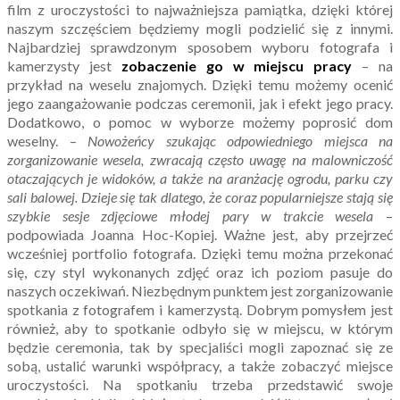
film z uroczystości to najważniejsza pamiątka, dzięki której
naszym szczęściem będziemy mogli podzielić się z innymi.
Najbardziej sprawdzonym sposobem wyboru fotografa i
kamerzysty jest
zobaczenie go w miejscu pracy
– na
przykład na weselu znajomych. Dzięki temu możemy ocenić
jego zaangażowanie podczas ceremonii, jak i efekt jego pracy.
Dodatkowo, o pomoc w wyborze możemy poprosić dom
weselny. –
Nowożeńcy szukając odpowiedniego miejsca na
zorganizowanie wesela, zwracają często uwagę na malowniczość
otaczających je widoków, a także na aranżację ogrodu, parku czy
sali balowej. Dzieje się tak dlatego, że coraz popularniejsze stają się
szybkie sesje zdjęciowe młodej pary w trakcie wesela
–
podpowiada Joanna Hoc-Kopiej. Ważne jest, aby przejrzeć
wcześniej portfolio fotografa. Dzięki temu można przekonać
się, czy styl wykonanych zdjęć oraz ich poziom pasuje do
naszych oczekiwań. Niezbędnym punktem jest zorganizowanie
spotkania z fotografem i kamerzystą. Dobrym pomysłem jest
również, aby to spotkanie odbyło się w miejscu, w którym
będzie ceremonia, tak by specjaliści mogli zapoznać się ze
sobą, ustalić warunki współpracy, a także zobaczyć miejsce
uroczystości. Na spotkaniu trzeba przedstawić swoje