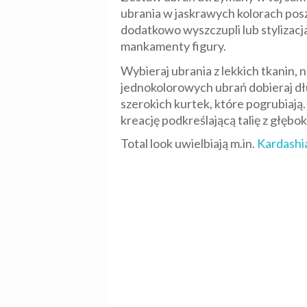
ubrania w jaskrawych kolorach posz
dodatkowo wyszczupli lub stylizac
mankamenty figury.
Wybieraj ubrania z lekkich tkanin, 
jednokolorowych ubrań dobieraj dł
szerokich kurtek, które pogrubiają.
kreację podkreślającą talię z głębok
Total look uwielbiają m.in.
Kardashi