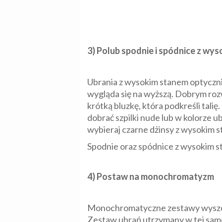
3) Polub spodnie i spódnice z wy
Ubrania z wysokim stanem optycznie
wygląda się na wyższą. Dobrym rozw
krótką bluzkę, która podkreśli tal
dobrać szpilki nude lub w kolorze u
wybieraj czarne dżinsy z wysokim s
Spodnie oraz spódnice z wysokim s
4) Postaw na monochromatyzm
Monochromatyczne zestawy wyszczup
Zestaw ubrań utrzymany w tej samej