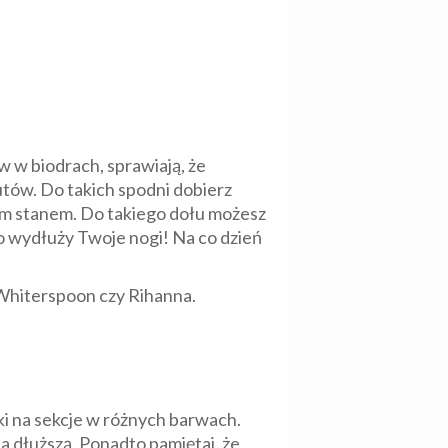
 w biodrach, sprawiają, że
tów. Do takich spodni dobierz
kim stanem. Do takiego dołu możesz
to wydłuży Twoje nogi! Na co dzień
 Whiterspoon czy Rihanna.
i na sekcje w różnych barwach.
a dłuższą. Ponadto pamiętaj, że