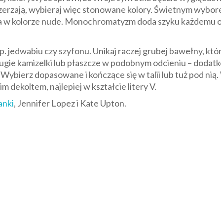
erzają, wybieraj więc stonowane kolory. Świetnym wyborem
ja w kolorze nude. Monochromatyzm doda szyku każdemu out
np. jedwabiu czy szyfonu. Unikaj raczej grubej bawełny, kt
ugie kamizelki lub płaszcze w podobnym odcieniu – dodat
 Wybierz dopasowane i kończące się w talii lub tuż pod nią
im dekoltem, najlepiej w kształcie litery V.
anki
, Jennifer Lopez i Kate Upton.