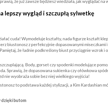
prawią, że już zawsze będziesz wiedziała, jak wyglądać na w
a lepszy wygląd i szczupłą sylwetkę
iałać cuda! Wymodeluje kształty, nada figurze kształt kleps
rz biustonosz z perfekcyjnie dopasowanymi miseczkami i 
 Pamiętaj, że ładnie podkreślony biust przyciągnie wzrok
szczuplającą. Body, gorset czy spodenki modelujące pomogą
uda. Sprawią, że dopasowana sukienka czy ołówkowa spódnic
zd nie wyobraża sobie bez niej wielkiego wyjścia!
tonosz to podstawa każdej stylizacji, a Kim Kardashian mó
 dzięki butom