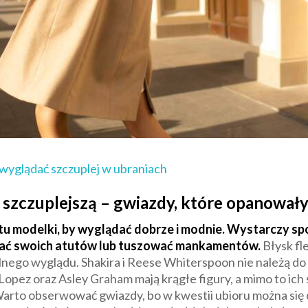
wyglądać szczuplej w ubraniach
 szczuplejszą – gwiazdy, które opanowały 
stu modelki, by wyglądać dobrze i modnie. Wystarczy spo
eślać swoich atutów lub tuszować mankamentów.
Błysk fle
nego wyglądu. Shakira i Reese Whiterspoon nie należą do
opez oraz Asley Graham mają krągłe figury, a mimo to ich st
to obserwować gwiazdy, bo w kwestii ubioru można się o