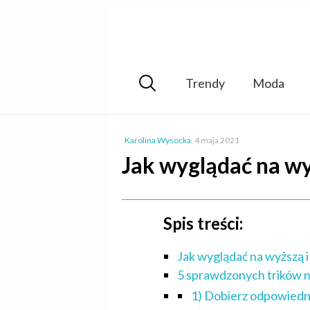
Trendy
Moda
Karolina Wysocka
,
4 maja 2021
Jak wyglądać na wy
Spis treści:
Jak wyglądać na wyższą i
5 sprawdzonych trików na
1) Dobierz odpowiedni