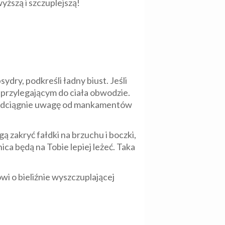
yższą i szczuplejszą!
ydry, podkreśli ładny biust. Jeśli
przylegającym do ciała obwodzie.
 i odciągnie uwagę od mankamentów
 zakryć fałdki na brzuchu i boczki,
a będą na Tobie lepiej leżeć. Taka
wi o bieliźnie wyszczuplającej