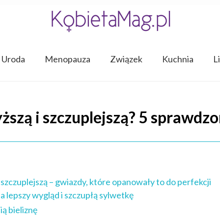
Uroda
Menopauza
Związek
Kuchnia
L
ższą i szczuplejszą? 5 sprawdz
 szczuplejszą – gwiazdy, które opanowały to do perfekcji
 lepszy wygląd i szczupłą sylwetkę
ą bieliznę