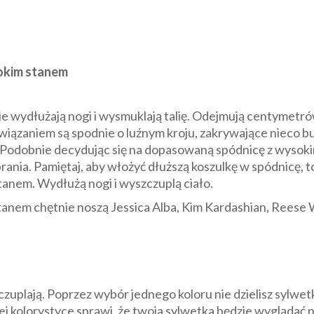
sokim stanem
 wydłużają nogi i wysmuklają talię. Odejmują centymetrów
iązaniem są spodnie o luźnym kroju, zakrywające nieco bu
ię. Podobnie decydując się na dopasowaną spódnicę z wyso
brania. Pamiętaj, aby włożyć dłuższą koszulkę w spódnicę, 
tanem. Wydłużą nogi i wyszczuplą ciało.
tanem chętnie noszą Jessica Alba, Kim Kardashian, Reese
lają. Poprzez wybór jednego koloru nie dzielisz sylwetk
 kolorystyce sprawi, że twoja sylwetka będzie wyglądać n