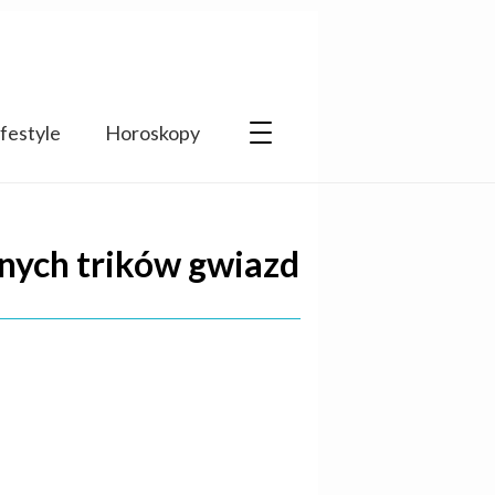
ifestyle
Horoskopy
onych trików gwiazd