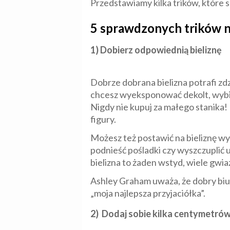
Przedstawiamy kilka trików, które s
5 sprawdzonych trików n
1) Dobierz odpowiednią bieliznę
Dobrze dobrana bielizna potrafi zdz
chcesz wyeksponować dekolt, wybie
Nigdy nie kupuj za małego stanika!
figury.
Możesz też postawić na bieliznę wy
podnieść pośladki czy wyszczuplić 
bielizna to żaden wstyd, wiele gwia
Ashley Graham uważa, że dobry bius
„moja najlepsza przyjaciółka”.
2) Dodaj sobie kilka centymetrów