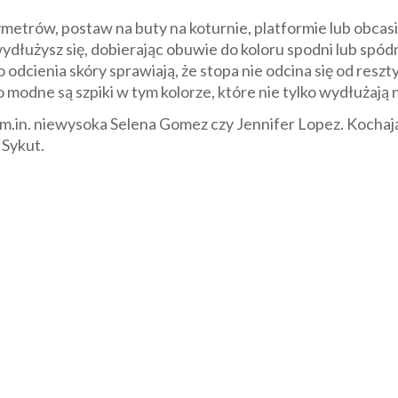
tymetrów, postaw na buty na koturnie, platformie lub obcas
wydłużysz się, dobierając obuwie do koloru spodni lub spó
odcienia skóry sprawiają, że stopa nie odcina się od reszty
odne są szpiki w tym kolorze, które nie tylko wydłużają n
m.in. niewysoka Selena Gomez czy Jennifer Lopez. Kochają 
 Sykut.