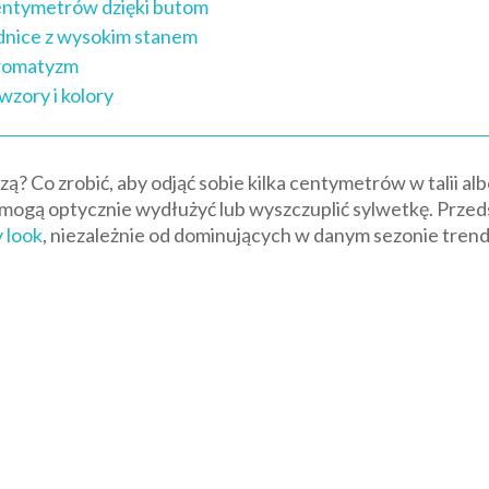
centymetrów dzięki butom
ódnice z wysokim stanem
romatyzm
wzory i kolory
zą? Co zrobić, aby odjąć sobie kilka centymetrów w talii 
pomogą optycznie wydłużyć lub wyszczuplić sylwetkę. Prze
 look
, niezależnie od dominujących w danym sezonie tren