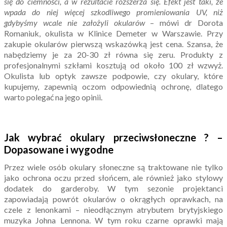
się do ciemności, a w rezultacie rozszerza się. Efekt jest taki, że
wpada do niej więcej szkodliwego promieniowania UV, niż
gdybyśmy wcale nie założyli okularów
– mówi dr Dorota
Romaniuk, okulista w Klinice Demeter w Warszawie. Przy
zakupie okularów pierwszą wskazówką jest cena. Szansa, że
nabędziemy je za 20-30 zł równa się zeru. Produkty z
profesjonalnymi szkłami kosztują od około 100 zł wzwyż.
Okulista lub optyk zawsze podpowie, czy okulary, które
kupujemy, zapewnią oczom odpowiednią ochronę, dlatego
warto polegać na jego opinii.
Jak wybrać okulary przeciwsłoneczne ? –
Dopasowane i wygodne
Przez wiele osób okulary słoneczne są traktowane nie tylko
jako ochrona oczu przed słońcem, ale również jako stylowy
dodatek do garderoby. W tym sezonie projektanci
zapowiadają powrót okularów o okrągłych oprawkach, na
czele z lenonkami – nieodłącznym atrybutem brytyjskiego
muzyka Johna Lennona. W tym roku czarne oprawki mają