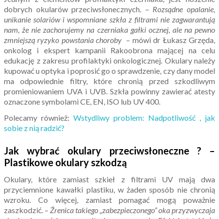
dobrych okularów przeciwsłonecznych. –
Rozsądne opalanie,
unikanie solariów i wspomniane szkła z filtrami nie zagwarantują
nam, że nie zachorujemy na czerniaka gałki ocznej, ale na pewno
zmniejszą ryzyko powstania choroby
– mówi dr Łukasz Grzęda,
onkolog i ekspert kampanii Rakoobrona mającej na celu
edukację z zakresu profilaktyki onkologicznej. Okulary należy
kupować u optyka i poprosić go o sprawdzenie, czy dany model
ma odpowiednie filtry, które chronią przed szkodliwym
promieniowaniem UVA i UVB. Szkła powinny zawierać atesty
oznaczone symbolami CE, EN, ISO lub UV 400.
Polecamy również:
Wstydliwy problem: Nadpotliwość , jak
sobie z nią radzić?
Jak wybrać okulary przeciwsłoneczne ? –
Plastikowe okulary szkodzą
Okulary, które zamiast szkieł z filtrami UV mają dwa
przyciemnione kawałki plastiku, w żaden sposób nie chronią
wzroku. Co więcej, zamiast pomagać mogą poważnie
zaszkodzić. –
Źrenica takiego „zabezpieczonego” oka przyzwyczaja