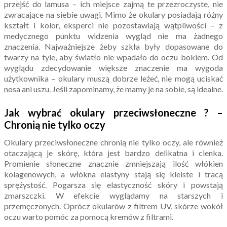
przejść do lamusa – ich miejsce zajmą te przezroczyste, nie
zwracające na siebie uwagi. Mimo że okulary posiadają różny
kształt i kolor, eksperci nie pozostawiają wątpliwości – z
medycznego punktu widzenia wygląd nie ma żadnego
znaczenia. Najważniejsze żeby szkła były dopasowane do
twarzy na tyle, aby światło nie wpadało do oczu bokiem. Od
wyglądu zdecydowanie większe znaczenie ma wygoda
użytkownika – okulary muszą dobrze leżeć, nie mogą uciskać
nosa ani uszu. Jeśli zapominamy, że mamy je na sobie, są idealne.
Jak wybrać okulary przeciwsłoneczne ? –
Chronią nie tylko oczy
Okulary przeciwsłoneczne chronią nie tylko oczy, ale również
otaczającą je skórę, która jest bardzo delikatna i cienka.
Promienie słoneczne znacznie zmniejszają ilość włókien
kolagenowych, a włókna elastyny stają się kleiste i tracą
sprężystość. Pogarsza się elastyczność skóry i powstają
zmarszczki. W efekcie wyglądamy na starszych i
przemęczonych. Oprócz okularów z filtrem UV, skórze wokół
oczu warto pomóc za pomocą kremów z filtrami.