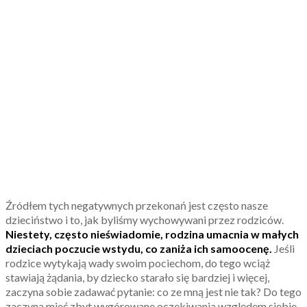
Źródłem tych negatywnych przekonań jest często nasze
dzieciństwo i to, jak byliśmy wychowywani przez rodziców.
Niestety, często nieświadomie, rodzina umacnia w małych
dzieciach poczucie wstydu, co zaniża ich samoocenę.
Jeśli
rodzice wytykają wady swoim pociechom, do tego wciąż
stawiają żądania, by dziecko starało się bardziej i więcej,
zaczyna sobie zadawać pytanie: co ze mną jest nie tak? Do tego
zaczyna mieć zbyt wygórowane oczekiwania względem siebie,