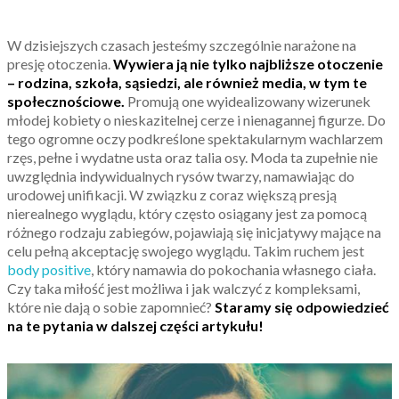
W dzisiejszych czasach jesteśmy szczególnie narażone na
presję otoczenia.
Wywiera ją nie tylko najbliższe otoczenie
– rodzina, szkoła, sąsiedzi, ale również media, w tym te
społecznościowe.
Promują one wyidealizowany wizerunek
młodej kobiety o nieskazitelnej cerze i nienagannej figurze. Do
tego ogromne oczy podkreślone spektakularnym wachlarzem
rzęs, pełne i wydatne usta oraz talia osy. Moda ta zupełnie nie
uwzględnia indywidualnych rysów twarzy, namawiając do
urodowej unifikacji. W związku z coraz większą presją
nierealnego wyglądu, który często osiągany jest za pomocą
różnego rodzaju zabiegów, pojawiają się inicjatywy mające na
celu pełną akceptację swojego wyglądu. Takim ruchem jest
body positive
, który namawia do pokochania własnego ciała.
Czy taka miłość jest możliwa i jak walczyć z kompleksami,
które nie dają o sobie zapomnieć?
Staramy się odpowiedzieć
na te pytania w dalszej części artykułu!