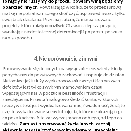
to nigdy nie ruszymy do przodu, bowiem winą będziemy
obarczać innych.
Powtarzając w kółko, że to przez surową
matkę nie potrafisz niczego skończyć, usprawiedliwiasz tylko
swój brak działania. Przyznaj zatem, że nierealizowane
projekty, które miały umożliwić Ci awans i lepszą pozycję
wynikają z niedostatecznej determinacji i po prostu poszukaj
na nią sposobu.
4. Nie porównuj się z innymi
Porównywanie się do innych ma wyłącznie sens wtedy, kiedy
popycha nas do pozytywnych zachowań i inspiruje do działań.
Natomiast jeśli służy wyeksponowaniu wszystkich naszych
defektów jest tylko zwykłym marnowaniem czasu
wpędzającym nas w poczucie bezsilności, frustracji i
zniechęcenia. Przestań nałogowo śledzić konta, w których
rzeczywistość jest wyidealizowana, miej świadomość, że są to
często wykadrowane sceny lub ujęcia, które nie ukazują tego,
co poza kadrem. A to zazwyczaj mocno odbiega, od tego co
widzisz.
Zamiast obserwować życie innych, zacznij
aktywnie uczestniczyć w swoim własnym, umacniając