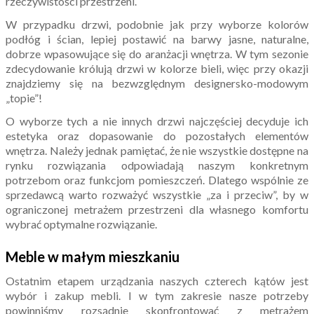
rzeczywistości przestrzeni.
W przypadku drzwi, podobnie jak przy wyborze kolorów
podłóg i ścian, lepiej postawić na barwy jasne, naturalne,
dobrze wpasowujące się do aranżacji wnętrza. W tym sezonie
zdecydowanie królują drzwi w kolorze bieli, więc przy okazji
znajdziemy się na bezwzględnym designersko-modowym
„topie”!
O wyborze tych a nie innych drzwi najczęściej decyduje ich
estetyka oraz dopasowanie do pozostałych elementów
wnętrza. Należy jednak pamiętać, że nie wszystkie dostępne na
rynku rozwiązania odpowiadają naszym konkretnym
potrzebom oraz funkcjom pomieszczeń. Dlatego wspólnie ze
sprzedawcą warto rozważyć wszystkie „za i przeciw”, by w
ograniczonej metrażem przestrzeni dla własnego komfortu
wybrać optymalne rozwiązanie.
Meble w małym mieszkaniu
Ostatnim etapem urządzania naszych czterech kątów jest
wybór i zakup mebli. I w tym zakresie nasze potrzeby
powinniśmy rozsądnie skonfrontować z metrażem