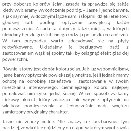
przy doborze kolorów ścian, zasada ta sprawdza się także
kiedy wybieramy wykończenie podłóg. – Jasne i jednobarwne,
z jak najmniej widocznymi łączeniami i słojami, dzięki efektowi
gładkiej tafli podłogi optycznie powiększą każde
pomieszczenie. Zasada ta dotyczy także miejsc, w których
układany będzie gres lub innego rodzaju posadzka ceramiczna.
W tym przypadku warto zdecydować się na płyty
rektyfikowane. Układajmy je bezfugowo bądź z
zastosowaniem wąskiej spoiny tak, by osiągnąć efekt gładkiej
powierzchni.
Równie istotny jest dobór koloru ścian. Jak już wspomnieliśmy,
jasne barwy optycznie powiększają wnętrze, jeśli jednak mamy
ochotę na odrobinę szaleństwa i zastosowanie w swoim
mieszkaniu intensywnego, ciemniejszego koloru, najlepiej
pomalować nim tylko jedną ścianę. W ten sposób zyskamy
ciekawy akcent, który znacząco nie wpłynie optycznie na
wielkość pomieszczenia, a jednocześnie nada wnętrzu
zamierzony oryginalny charakter.
Jasne nie znaczy nudne. Nie znaczy też bezbarwne. Tym
bardziej, że wkrótce dojdziemy do etapu, w którym wyobraźnia