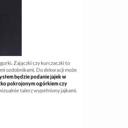
urki. Zajączki czy kurczaczki to
ymi ozdobnikami. Do dekoracji może
słem będzie podanie jajek w
utko pokrojonym ogórkiem czy
izualnie talerz wypełniony jajkami.