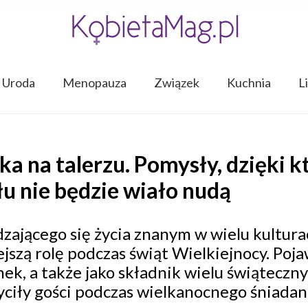
Uroda
Menopauza
Związek
Kuchnia
L
ka na talerzu. Pomysły, dzięki 
u nie będzie wiało nudą
dzającego się życia znanym w wielu kultur
iejszą rolę podczas świąt Wielkiejnocy. Poj
ek, a także jako składnik wielu świąteczn
hwyciły gości podczas wielkanocnego śniad