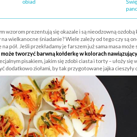
obiad
Świ
pand
nym wzorom prezentują się okazale i są nieodzowną ozdobą
 na wielkanocne śniadanie? Wiele zależy od tego czy są o
na pół. Jeśli przekładamy je farszem już sama masa może 
 może tworzyć barwną kołderkę w kolorach nawiązujący
lnym pisakiem, jakim się zdobi ciasta i torty – ułoży się w
yć dodatkowo ziołami, by tak przygotowane jajka cieszyły 