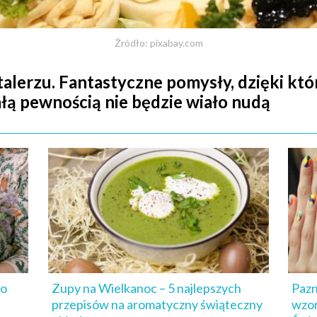
Źródło: pixabay.com
talerzu. Fantastyczne pomysły, dzięki kt
łą pewnością nie będzie wiało nudą
co
Zupy na Wielkanoc – 5 najlepszych
Pazn
przepisów na aromatyczny świąteczny
wzor