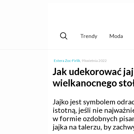
Trendy
Moda
Estera Zoc-Firlik
,
9 kwietnia 2022
Jak udekorować jaj
wielkanocnego stoł
Jajko jest symbolem odra
istotną, jeśli nie najważn
w formie ozdobnych pisan
jajka na talerzu, by zac