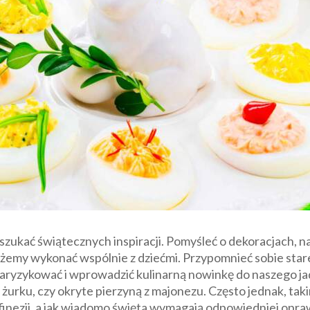
zukać świątecznych inspiracji. Pomyśleć o dekoracjach, n
możemy wykonać wspólnie z dziećmi. Przypomnieć sobie sta
 zaryzykować i wprowadzić kulinarną nowinkę do naszego j
 żurku, czy okryte pierzyną z majonezu. Często jednak, t
finezji, a jak wiadomo święta wymagają odpowiedniej opra