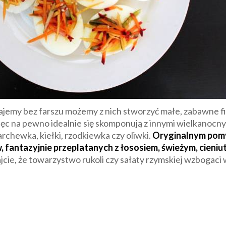
ajemy bez farszu możemy z nich stworzyć małe, zabawne fig
ięc na pewno idealnie się skomponują z innymi wielkanocn
archewka, kiełki, rzodkiewka czy oliwki.
Oryginalnym pomy
 fantazyjnie przeplatanych z łososiem, świeżym, cieni
cie, że towarzystwo rukoli czy sałaty rzymskiej wzbogaci w