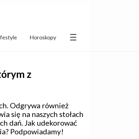
ifestyle
Horoskopy
którym z
ach. Odgrywa również
awia się na naszych stołach
ych dań. Jak udekorować
ania? Podpowiadamy!