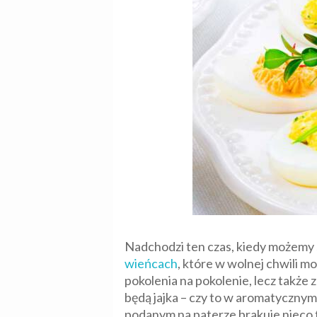
Nadchodzi ten czas, kiedy możemy s
wieńcach
, które w wolnej chwili 
pokolenia na pokolenie, lecz także
będą jajka – czy to w aromatycznym
podanym na paterze brakuje nieco 