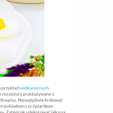
a przykład
wielkanocnych
re receptury przekazywane z
adłospisu. Niewątpliwie królować
akim połówkom czy ćwiartkom
wy. Zatem jak udekorować jajka na