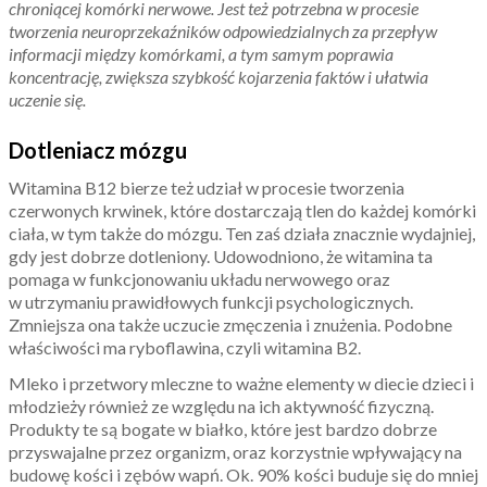
chroniącej komórki nerwowe. Jest też potrzebna w procesie
tworzenia neuroprzekaźników odpowiedzialnych za przepływ
informacji między komórkami, a tym samym poprawia
koncentrację, zwiększa szybkość kojarzenia faktów i ułatwia
uczenie się.
Dotleniacz mózgu
Witamina B12 bierze też udział w procesie tworzenia
czerwonych krwinek, które dostarczają tlen do każdej komórki
ciała, w tym także do mózgu. Ten zaś działa znacznie wydajniej,
gdy jest dobrze dotleniony. Udowodniono, że witamina ta
pomaga w funkcjonowaniu układu nerwowego oraz
w utrzymaniu prawidłowych funkcji psychologicznych.
Zmniejsza ona także uczucie zmęczenia i znużenia. Podobne
właściwości ma ryboflawina, czyli witamina B2.
Mleko i przetwory mleczne to ważne elementy w diecie dzieci i
młodzieży również ze względu na ich aktywność fizyczną.
Produkty te są bogate w białko, które jest bardzo dobrze
przyswajalne przez organizm, oraz korzystnie wpływający na
budowę kości i zębów wapń. Ok. 90% kości buduje się do mniej