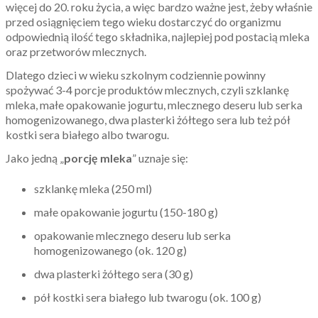
więcej do 20. roku życia, a więc bardzo ważne jest, żeby właśnie
przed osiągnięciem tego wieku dostarczyć do organizmu
odpowiednią ilość tego składnika, najlepiej pod postacią mleka
oraz przetworów mlecznych.
Dlatego dzieci w wieku szkolnym codziennie powinny
spożywać 3-4 porcje produktów mlecznych, czyli szklankę
mleka, małe opakowanie jogurtu, mlecznego deseru lub serka
homogenizowanego, dwa plasterki żółtego sera lub też pół
kostki sera białego albo twarogu.
Jako jedną „
porcję mleka
” uznaje się:
szklankę mleka (250 ml)
małe opakowanie jogurtu (150-180 g)
opakowanie mlecznego deseru lub serka
homogenizowanego (ok. 120 g)
dwa plasterki żółtego sera (30 g)
pół kostki sera białego lub twarogu (ok. 100 g)