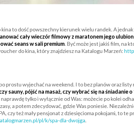
 kina to dość powszechny kierunek wielu randek. A jednak k
nować cały wieczór filmowy z maratonem jego ulubionej 
bować seans w sali premium
. Być może jest jakiś film, na 
voucher do kina, który znajdziesz na Katalogu Marzeń:
http
 prostu wyjechać na weekend. I to bez planów oraz listy 
zy sauny, pójść na masaż, czy wybrać się na śniadanie o 
ak naprawdę tylko i wyłącznie od Was: możecie po kolei odh
czasy, a potem zdecydować, gdzie Was poniesie. Niezależn
A, czy też mały pensjonat z dziesięcioma pokojami, to te 
katalogmarzen.pl/pl/k/spa-dla-dwojga
.