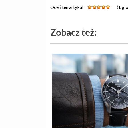
Oceń ten artykuł:
(
1
gło
Zobacz też: