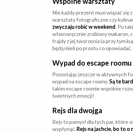
Wspólne warsztaty
Nie każdy prezent musi wiązać się
warsztaty fotograficzne czy kulina
zwyczaju robić w weekend
. Po ta
własnoręcznie zrobiony makaron, czy
frajdy z jej tworzenia (a przy tym 
będą mieli po prostu co opowiadać. I
Wypad do escape roomu
Pozostając jeszcze w aktywnych f
wypad na escape roomy.
Są te bard
takim escape roomie wspólnie rozwi
świetnych emocji!
Rejs dla dwojga
Rejs to pomysł dla tych par, które 
wypłynąć.
Rejs na jachcie, bo to