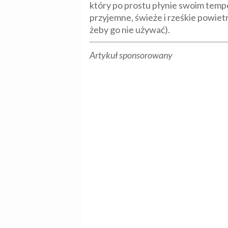
który po prostu płynie swoim tempe
przyjemne, świeże i rześkie powietr
żeby go nie używać).
Artykuł sponsorowany