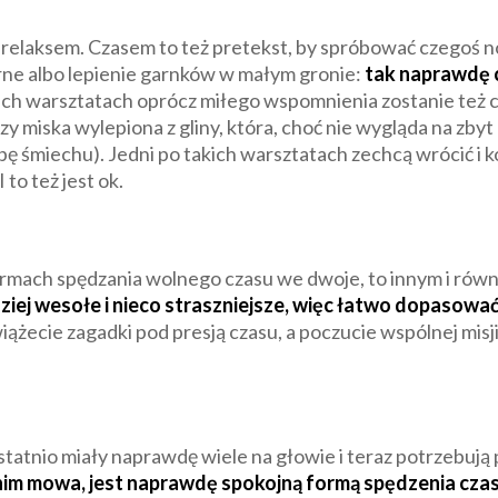
 z relaksem. Czasem to też pretekst, by spróbować czegoś
rne albo lepienie garnków w małym gronie:
tak naprawdę c
kich warsztatach oprócz miłego wspomnienia zostanie też 
 miska wylepiona z gliny, która, choć nie wygląda na zbyt 
kupę śmiechu). Jedni po takich warsztatach zechcą wrócić i
 to też jest ok.
ormach spędzania wolnego czasu we dwoje, to innym i rów
ziej wesołe i nieco straszniejsze, więc łatwo dopasować 
ążecie zagadki pod presją czasu, a poczucie wspólnej misj
ostatnio miały naprawdę wiele na głowie i teraz potrzebują
 o nim mowa, jest naprawdę spokojną formą spędzenia cz