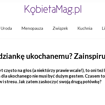
Uroda
Menopauza
Związek
Kuchnia
L
dziankę ukochanemu? Zainspiruj
często na głos (a niektórzy prawie wcale!), to oni też l
ka dla ukochanego nie musi być dużym gestem. Czasem t
 i stresu. Jak zatem zaskoczyć swoją drugą połówkę?