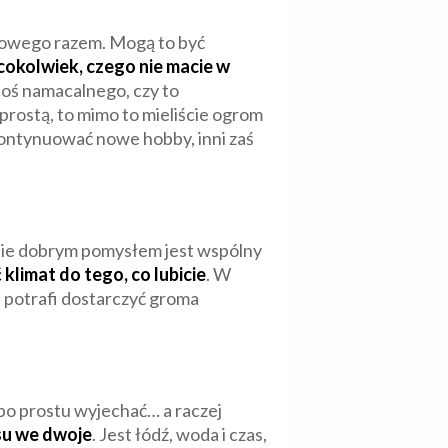
 nowego razem. Mogą to być
okolwiek, czego nie macie w
coś namacalnego, czy to
prostą, to mimo to mieliście ogrom
 kontynuować nowe hobby, inni zaś
nie dobrym pomysłem jest wspólny
klimat do tego, co lubicie
. W
i potrafi dostarczyć groma
 po prostu wyjechać… a raczej
asu we dwoje
. Jest łódź, woda i czas,