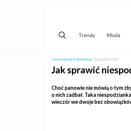
Trendy
Moda
Dziennikarki KobietaMag
,
18 grudnia 2025
Jak sprawić niespo
Choć panowie nie mówią o tym zbyt 
o nich zadbał. Taka niespodzian
wieczór we dwoje bez obowiązków