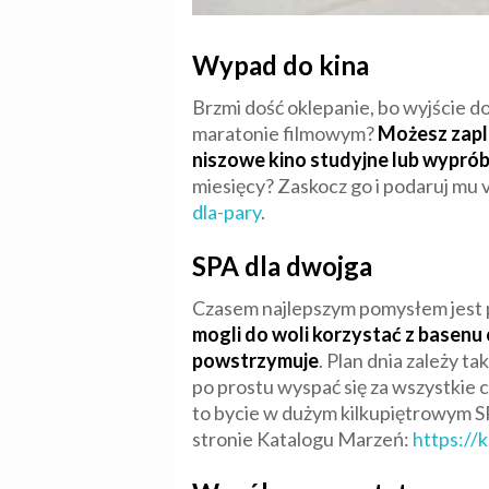
Wypad do kina
Brzmi dość oklepanie, bo wyjście do
maratonie filmowym?
Możesz zapla
niszowe kino studyjne lub wypró
miesięcy? Zaskocz go i podaruj mu 
dla-pary
.
SPA dla dwojga
Czasem najlepszym pomysłem jest po
mogli do woli korzystać z basenu c
powstrzymuje
. Plan dnia zależy t
po prostu wyspać się za wszystkie 
to bycie w dużym kilkupiętrowym SP
stronie Katalogu Marzeń:
https://