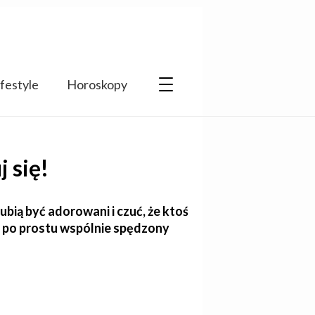
ifestyle
Horoskopy
 się!
ubią być adorowani i czuć, że ktoś
o po prostu wspólnie spędzony