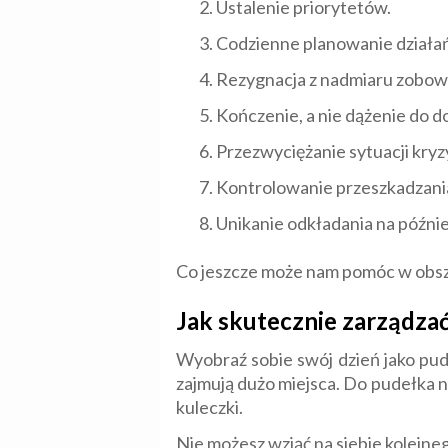
Ustalenie priorytetów.
Codzienne planowanie działań
Rezygnacja z nadmiaru zobow
Kończenie, a nie dążenie do d
Przezwyciężanie sytuacji kry
Kontrolowanie przeszkadzani
Unikanie odkładania na późnie
Co jeszcze może nam pomóc w obsza
Jak skutecznie zarządzać
Wyobraź sobie swój dzień jako pudeł
zajmują dużo miejsca. Do pudełka ni
kuleczki.
Nie możesz wziąć na siebie kolejn