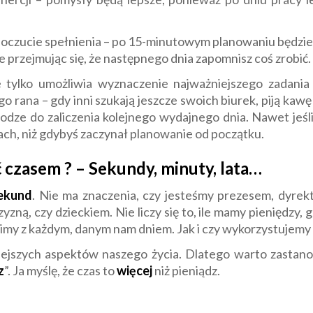
poczucie spełnienia – po 15-minutowym planowaniu będzies
 przejmując się, że następnego dnia zapomnisz coś zrobić.
 tylko umożliwia wyznaczenie najważniejszego zadania 
ego rana – gdy inni szukają jeszcze swoich biurek, piją k
drodze do zaliczenia kolejnego wydajnego dnia. Nawet jeś
nach, niż gdybyś zaczynał planowanie od początku.
 czasem ? – Sekundy, minuty, lata…
ekund
. Nie ma znaczenia, czy jesteśmy prezesem, dyrek
zną, czy dzieckiem. Nie liczy się to, ile mamy pieniędzy, 
bimy z każdym, danym nam dniem. Jak i czy wykorzystujemy 
iejszych aspektów naszego życia. Dlatego warto zastanow
z
”. Ja myślę, że czas to
więcej
niż pieniądz.