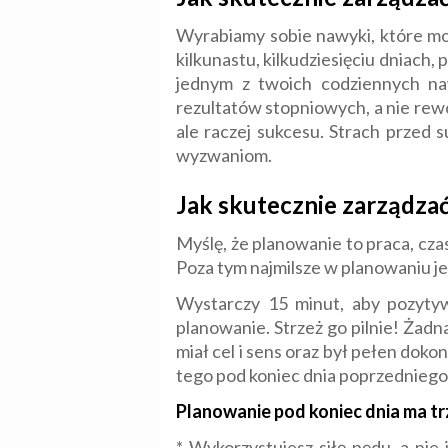
Wyrabiamy sobie nawyki, które moż
kilkunastu, kilkudziesięciu dniach,
jednym z twoich codziennych n
rezultatów stopniowych, a nie rewo
ale raczej sukcesu. Strach przed 
wyzwaniom.
Jak skutecznie zarządzać
Myślę, że planowanie to praca, cza
Poza tym najmilsze w planowaniu jes
Wystarczy 15 minut, aby pozyty
planowanie. Strzeż go pilnie! Żadn
miał cel i sens oraz był pełen dok
tego pod koniec dnia poprzedniego
Planowanie pod koniec dnia ma tr
* Wykorzystujesz siłę pędu, a nie 