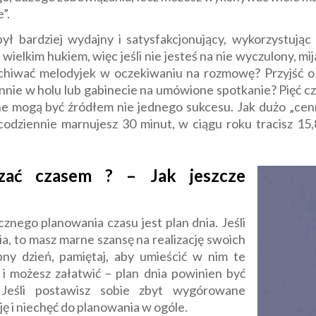
”.
ł bardziej wydajny i satysfakcjonujący, wykorzystując 
ielkim hukiem, więc jeśli nie jesteś na nie wyczulony, mi
uchiwać melodyjek w oczekiwaniu na rozmowę? Przyjść o 
nnie w holu lub gabinecie na umówione spotkanie? Pięć cz
e mogą być źródłem nie jednego sukcesu. Jak dużo „cen
codziennie marnujesz 30 minut, w ciągu roku tracisz 15
dzać czasem ? – Jak jeszcze
nego planowania czasu jest plan dnia. Jeśli
a, to masz marne szansę na realizację swoich
ny dzień, pamiętaj, aby umieścić w nim te
 i możesz załatwić – plan dnia powinien być
. Jeśli postawisz sobie zbyt wygórowane
ę i niechęć do planowania w ogóle.