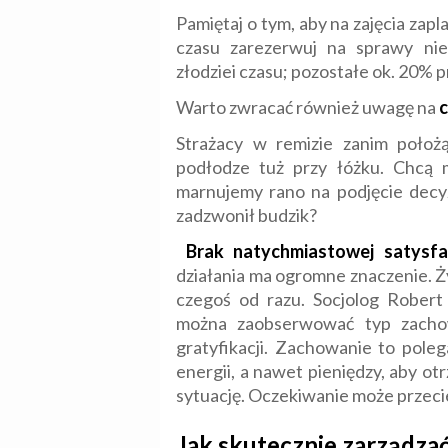
Pamiętaj o tym, aby na zajęcia za
czasu zarezerwuj na sprawy nie
złodziei czasu; pozostałe ok. 20% 
Warto zwracać również uwagę na
c
Strażacy w remizie zanim położą
podłodze tuż przy łóżku. Chcą m
marnujemy rano na podjęcie decyz
zadzwonił budzik?
Brak natychmiastowej satysfa
działania ma ogromne znaczenie. 
czegoś od razu. Socjolog Robert
można zaobserwować typ zacho
gratyfikacji. Zachowanie to pole
energii, a nawet pieniędzy, aby ot
sytuację. Oczekiwanie może przec
Jak skutecznie zarządzać