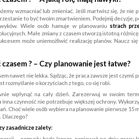
emy wzmacniać lub zmieniać. Jeśli martwisz się, że nie p
 przestanie to być twoim zmartwieniem. Podejmij decyzje, po
awyków. Wiele osób hamuje w planowaniu
strach prz
lucyjnych. Małe zmiany z czasem stworzą istotną różnicę. 
sukcesem może uniemożliwić realizację planów. Naucz si
 czasem ? – Czy planowanie jest łatwe?
sem nawet nie lekka. Sądząc, że praca zawsze jest czymś pr
t rozmyślanie o korzyściach z tego, co się robi.
wnie wpłynąć na cały dzień. Zarezerwuj w swoim term
a inna czynność nie potrzebuje większej ochrony. Wykorzy
onań. Choć wiele osób wybiera na planowanie pierwsze 15 m
. Dlaczego?
zy zasadnicze zalety:
inercji – pomysły będą lepsze, ponieważ po dniu pracy le