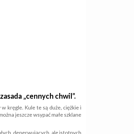
 zasada „cennych chwil”.
w kręgle. Kule te są duże, ciężkie i
ul można jeszcze wsypać małe szklane
łych, denerwujących, ale istotnych