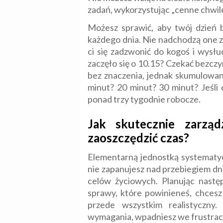
zadań, wykorzystując „cenne chwile
Możesz sprawić, aby twój dzień by
każdego dnia. Nie nadchodzą one z w
ci się zadzwonić do kogoś i wysł
zaczęło się o 10.15? Czekać bezczy
bez znaczenia, jednak skumulowan
minut? 20 minut? 30 minut? Jeśli 
ponad trzy tygodnie robocze.
Jak skutecznie zarzą
zaoszczędzić czas?
Elementarną jednostką systematycz
nie zapanujesz nad przebiegiem dni
celów życiowych. Planując następ
sprawy, które powinieneś, chcesz
przede wszystkim realistyczny
wymagania, wpadniesz we frustracj