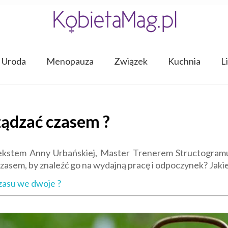
Uroda
Menopauza
Związek
Kuchnia
L
ządzać czasem ?
ekstem Anny Urbańskiej, Master Trenerem Structogramu ,
czasem, by znaleźć go na wydajną pracę i odpoczynek? Jakie
zasu we dwoje ?