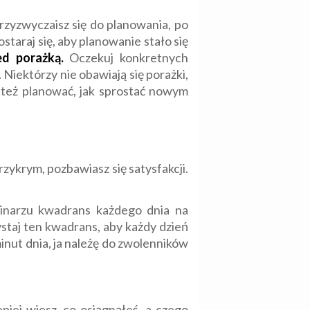
rzyzwyczaisz się do planowania, po
staraj się, aby planowanie stało się
ed porażką.
Oczekuj konkretnych
Niektórzy nie obawiają się porażki,
ę też planować, jak sprostać nowym
zykrym, pozbawiasz się satysfakcji.
inarzu kwadrans każdego dnia na
staj ten kwadrans, aby każdy dzień
inut dnia, ja należę do zwolenników
piej wiesz, co osiągnąłeś, a czego