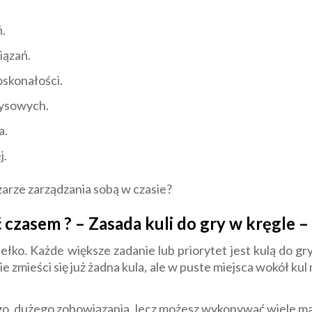
.
iązań.
oskonałości.
zysowych.
a.
j.
rze zarządzania sobą w czasie?
 czasem ? – Zasada kuli do gry w kręgle –
ko. Każde większe zadanie lub priorytet jest kulą do gry 
e zmieści się już żadna kula, ale w puste miejsca wokół k
ego, dużego zobowiązania, lecz możesz wykonywać wiele ma