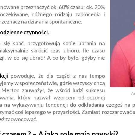
planowane przeznaczyć ok. 60% czasu; ok. 20%
oczekiwane, różnego rodzaju zakłócenia i
przeznacz na działania spontaniczne.
odzienne czynności.
 się spać, przygotowują sobie ubrania na
aksymalnie skrócić czas ubioru. Ile czasu
ji, w co się ubrać? A co by było, gdyby nie
kcji
powoduje, że dla części z nas tempo
Żyjemy w społeczeństwie, gdzie wszyscy chcą
 Merton zauważył, że wśród ludzi sukcesu
A
wania, który nazwał wzorcem odroczonej
ga na wykazywaniu tendencji do odkładania czegoś na pó
rzymać coś lepszego w przyszłości. Zamiast rozczarować si
ież zaowocować.
 czasem ? – A jaką rolę mają nawyki?