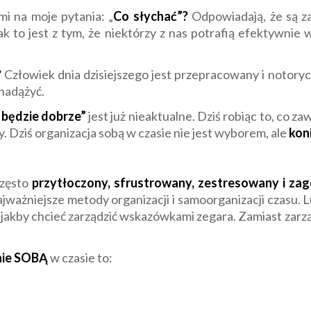
mi na moje pytania: „
Co słychać”?
Odpowiadają, że są za
ak to jest z tym, że niektórzy z nas potrafią efektywnie 
?
Człowiek dnia dzisiejszego jest przepracowany i notoryc
 nadążyć.
a będzie dobrze”
jest już nieaktualne. Dziś robiąc to, co za
y. Dziś organizacja sobą w czasie nie jest wyborem, ale
kon
często
przytłoczony, sfrustrowany, zestresowany i za
ważniejsze metody organizacji i samoorganizacji czasu. L
k, jakby chcieć zarządzić wskazówkami zegara. Zamiast zar
nie SOBĄ
w czasie to: