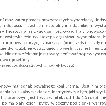
ież możliwa za pomocą nowoczesnych wypełniaczy. Jednym
 młodości. Jest on naturalnym składnikiem wystę
ry. Niestety wraz z wiekiem ilość kwasu hialuronowego w
zeje. Wstrzyknięcie do naszego organizmu wypełniacza, k
ialuronowym koryguje zmarszczki (m.in. fałdy i bruzdy n
alizuje skóry. Zabieg wstrzyknięcia wypełniacza jest niein
 Niestety efekt nie jest trwały, ponieważ po pewnym czas
a, więc powtórzyć.
ona jest od ilości użytych ampułek kwasu)
ronowy ma jednak poważnego konkurenta. Jest nim pre
pnia o unikalnym składzie, identycznym z tym, jaki wystę
aluronowym jest trwalszy (efekt od 1 do 1,5 roku) i ni
, bo ma biały kolor i byłby widoczny pod cienką warst