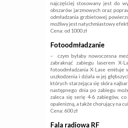
najczęściej stosowany jest do 
obszarów jarzmowych oraz popraw
odmładzania grzbietowej powierzc
możliwy jest natychmiastowy efekt
Cena: od 1000 zł
Fotoodmładzanie
– czym byłaby nowoczesna medy
zabraknąć zabiegu laserem X-L
fotoodmładzania X-Lase emituje w
uszkodzenia i działa w jej głębs
których starzejąca się skóra najbar
następnego dnia po zabiegu może
zaleca się serię 4-6 zabiegów, c
opalenizną, a także chorujący na cu
Cena: 600 zł
Fala radiowa RF