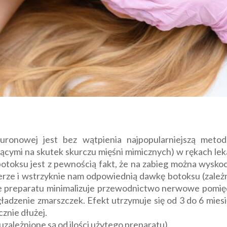
luronowej jest bez wątpienia najpopularniejszą meto
cymi na skutek skurczu mięśni mimicznych) w rękach lek
otoksu jest z pewnością fakt, że na zabieg można wysko
erze i wstrzyknie nam odpowiednią dawkę botoksu (zależną
cie preparatu minimalizuje przewodnictwo nerwowe pomięd
adzenie zmarszczek. Efekt utrzymuje się od 3 do 6 miesię
znie dłużej.
uzależnione są od ilości użytego preparatu)