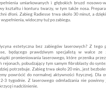
wypełnienia umiarkowanych i głębokich bruzd nosowo
y kształtu i konturu twarzy, w tym także nosa. Prepar
hni dłoni. Zabieg Radiesse trwa około 30 minut, a dzię
 wypełnienia, widoczny tuż po zabiegu.
cyna estetyczna bez zabiegów laserowych? Z tego 
ase, będącego prawdziwym specjalistą w walce ze 
iązki promieniowania laserowego, które przenika przez
zych rejonach, pobudzający tym samym fibroblasty do syn
dziej potrzebuje. Zabieg trwa około 20 min., jest bezbole
my powrócić do normalnej aktywności fizycznej. Dla os
o 2-3 tygodnie. Z laserowego odmładzania nie powinny
krzycę i nadciśnienie.