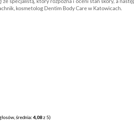
ze specjalistą, który rozpozna i oceni stan skóry, a nas
achnik, kosmetolog Dentim Body Care w Katowicach.
głosów, średnia:
4,08
z 5)