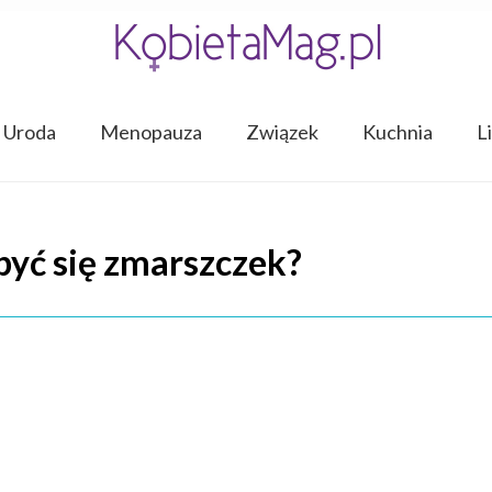
Uroda
Menopauza
Związek
Kuchnia
L
być się zmarszczek?