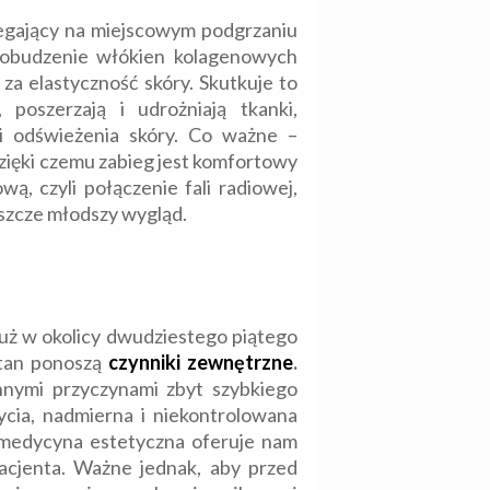
legający na miejscowym podgrzaniu
pobudzenie włókien kolagenowych
a elastyczność skóry. Skutkuje to
poszerzają i udrożniają tkanki,
i odświeżenia skóry. Co ważne –
zięki czemu zabieg jest komfortowy
ą, czyli połączenie fali radiowej,
eszcze młodszy wygląd.
 już w okolicy dwudziestego piątego
 stan ponoszą
czynniki zewnętrzne
.
Innymi przyczynami zbyt szybkiego
ycia, nadmierna i niekontrolowana
 medycyna estetyczna oferuje nam
acjenta. Ważne jednak, aby przed