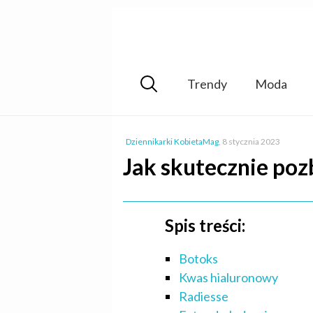
Trendy
Moda
Dziennikarki KobietaMag
,
8 stycznia 2023
Jak skutecznie poz
Spis treści:
Botoks
Kwas hialuronowy
Radiesse