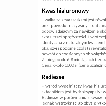
Kwas hialuronowy
– walka ze zmarszczkami jest równ
bez powodu nazywany fontanną
odpowiadającym za nawilżenie skó
skóra traci sprężystości i wiotc
identyczna z naturalnym kwasem h
oka, szyi i poziome czoła) i rewit
powrót do codziennych obowiązków.
Zabieg po ok. 6-8 miesiącach trzeb
Cena: około 1000 zł (cena uzależni
Radiesse
– wśród wypełniaczy kwas hialu
składnikiem jest hydroksyapatyt wa
Radiesse w porównaniu z kwasem hi
jednak wstrzyknąć go zbyt płytko