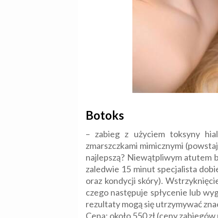
Botoks
– zabieg z użyciem toksyny hia
zmarszczkami mimicznymi (powstają
najlepszą? Niewątpliwym atutem b
zaledwie 15 minut specjalista dobi
oraz kondycji skóry). Wstrzyknię
czego następuje spłycenie lub wygł
rezultaty mogą się utrzymywać znac
Cena: około 550 zł (ceny zabiegów 