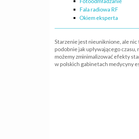
Fotoodmładzanie
Fala radiowa RF
Okiem eksperta
Starzenie jest nieuniknione, ale nic
podobnie jak upływającego czasu, 
możemy zminimalizować efekty star
w polskich gabinetach medycyny es