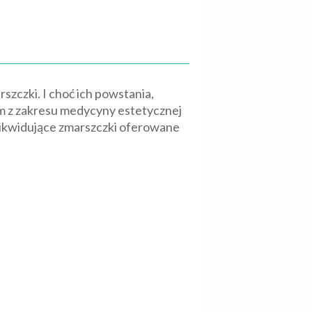
rszczki. I choć ich powstania,
om z zakresu medycyny estetycznej
 likwidujące zmarszczki oferowane