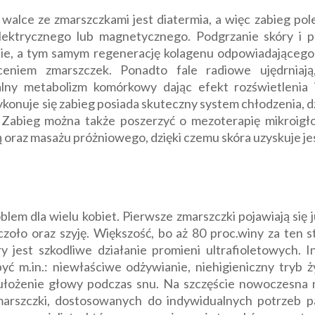
 walce ze zmarszczkami jest diatermia, a więc zabieg po
elektrycznego lub magnetycznego. Podgrzanie skóry i 
nie, a tym samym regenerację kolagenu odpowiadającego z
niem zmarszczek. Ponadto fale radiowe ujędrniają, 
ny metabolizm komórkowy dając efekt rozświetlenia 
nuje się zabieg posiada skuteczny system chłodzenia, d
 Zabieg można także poszerzyć o mezoterapię mikroigłow
 oraz masażu próżniowego, dzięki czemu skóra uzyskuje j
blem dla wielu kobiet. Pierwsze zmarszczki pojawiają się
, czoło oraz szyję. Większość, bo aż 80 proc.winy za ten
 jest szkodliwe działanie promieni ultrafioletowych. 
yć m.in.: niewłaściwe odżywianie, niehigieniczny tryb ż
ułożenie głowy podczas snu. Na szczęście nowoczesna
marszczki, dostosowanych do indywidualnych potrzeb p