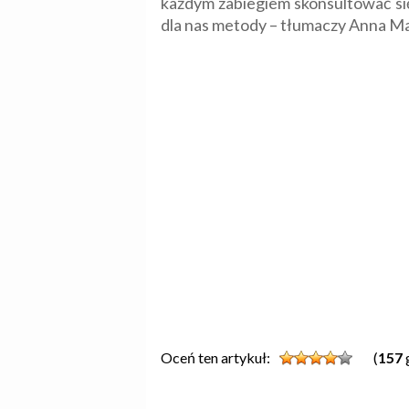
każdym zabiegiem skonsultować się 
dla nas metody – tłumaczy Anna M
Oceń ten artykuł:
(
157