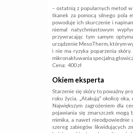
– ostatnią z popularnych metod w
tkanek za pomocą silnego pola 
powoduje ich skurczenie i napina
niemal natychmiastowym wypłyce
przywracając tym samym optymal
urządzenie MesoTherm, którym wyko
i nie ma ryzyka poparzenia skóry.
mikronakłuwania specjalną głowicą
Cena: 400 zł
Okiem eksperta
Starzenie się skóry to poważny pro
roku życia. „Atakują” okolicę oka
Największym zagrożeniem dla cery
pojawiania się zmarszczek mogą b
mimika, a nawet nieodpowiednie 
szereg zabiegów likwidujących z