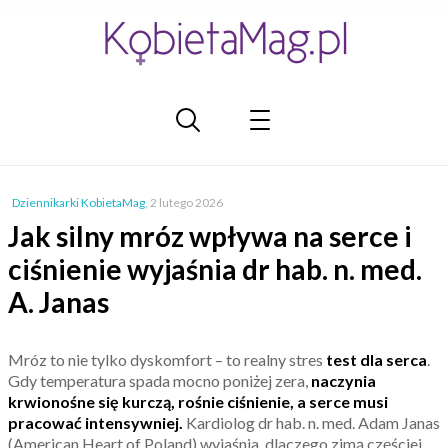
Dziennikarki KobietaMag
,
2 lutego 2026
Jak silny mróz wpływa na serce i
ciśnienie wyjaśnia dr hab. n. med.
A. Janas
Mróz to nie tylko dyskomfort – to realny stres
test dla serca
.
Gdy temperatura spada mocno poniżej zera,
naczynia
krwionośne się kurczą, rośnie ciśnienie, a serce musi
pracować intensywniej.
Kardiolog dr hab. n. med. Adam Janas
(American Heart of Poland) wyjaśnia, dlaczego zimą częściej