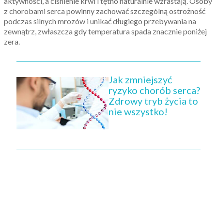
aktywności, a ciśnienie krwi i tętno naturalnie wzrastają. Osoby
z chorobami serca powinny zachować szczególną ostrożność
podczas silnych mrozów i unikać długiego przebywania na
zewnątrz, zwłaszcza gdy temperatura spada znacznie poniżej
zera.
Jak zmniejszyć
ryzyko chorób serca?
Zdrowy tryb życia to
nie wszystko!