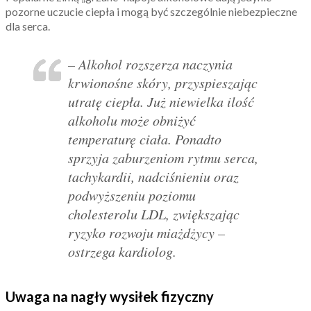
pozorne uczucie ciepła i mogą być szczególnie niebezpieczne
dla serca.
– Alkohol rozszerza naczynia
krwionośne skóry, przyspieszając
utratę ciepła. Już niewielka ilość
alkoholu może obniżyć
temperaturę ciała. Ponadto
sprzyja zaburzeniom rytmu serca,
tachykardii, nadciśnieniu oraz
podwyższeniu poziomu
cholesterolu LDL, zwiększając
ryzyko rozwoju miażdżycy –
ostrzega kardiolog.
Uwaga na nagły wysiłek fizyczny