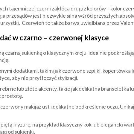
 tajemniczej czerni zakłóca drugi z kolorów – kolor czerwi
a przesądów jest niezwykle silna wśród przyszłych absolw
rzystki. Czerwień to także barwa uwielbiana przez Valenti
ądać w czarno – czerwonej klasyce
czarną sukienkę o klasycznym kroju, idealnie podkreślając
cję.
nymi dodatkami, takimi jak czerwone szpilki, kopertówka l
ce, aby nie przytłoczyć stylizacji.
rebrne lub złote akcenty, takie jak delikatna bransoletka lu
 prostotę.
 czerwony makijaż ust i delikatne podkreślenie oczu. Unik
piętą fryzurę, na przykład klasyczny kok lub elegancki wa
gi od sukienki.