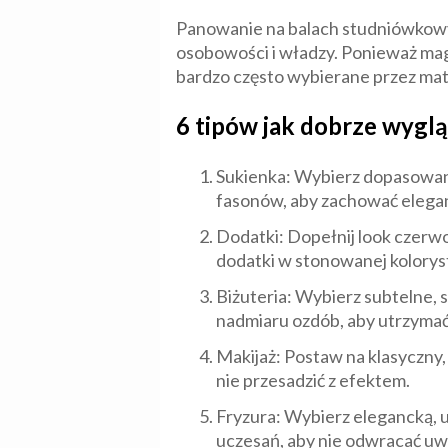
Panowanie na balach studniówkowych
osobowości i władzy. Ponieważ magi
bardzo często wybierane przez matu
6 tipów jak dobrze wygl
Sukienka: Wybierz dopasowaną 
fasonów, aby zachować elegan
Dodatki: Dopełnij look czerwo
dodatki w stonowanej kolorysty
Biżuteria: Wybierz subtelne, s
nadmiaru ozdób, aby utrzymać
Makijaż: Postaw na klasyczny,
nie przesadzić z efektem.
Fryzura: Wybierz elegancką, u
uczesań, aby nie odwracać uwa