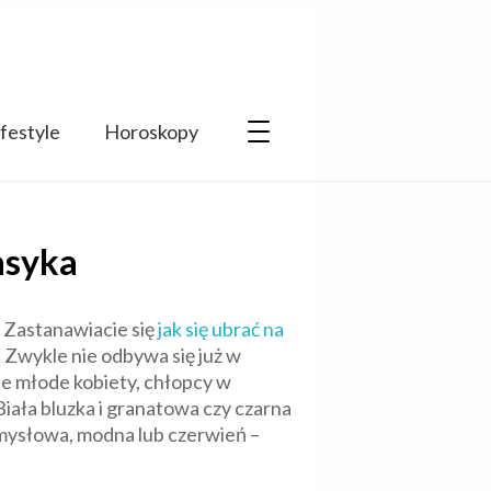
ifestyle
Horoskopy
asyka
. Zastanawiacie się
jak się ubrać na
 Zwykle nie odbywa się już w
ne młode kobiety, chłopcy w
iała bluzka i granatowa czy czarna
zmysłowa, modna lub czerwień –