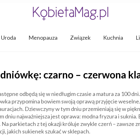
Uroda
Menopauza
Związek
Kuchnia
L
tudniówkę: czarno – czerwona kl
następne odbędą się w niedługim czasie a matura za 100 dni
iówka przypomina bowiem swoją oprawą przyjęcie weselne.
tauracjach. Dziewczyny w tym dniu przemieniają się w pięk
dniu najważniejsza jest oprawa: modna fryzura i suknia. B
Na parkietach z tej okazji króluje zwykle czerń – zawsze 
acji, jakich sukienek szukać w sklepach.