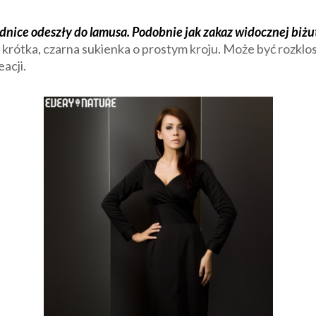
pódnice odeszły do lamusa. Podobnie jak zakaz widocznej biż
ę krótka, czarna sukienka o prostym kroju. Może być rozk
acji.