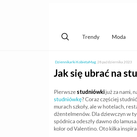
Trendy
Moda
Dziennikarki KobietaMag
,
28 października 2023
Jak się ubrać na s
Pierwsze
studniówki
już za nami, 
studniówkę
? Coraz częściej studn
murach szkoły, ale w hotelach, res
dżentelmenów. Dla dziewczyn w tym 
spódnica odeszły dawno do lamusa. 
kolor od Valentino. Oto kilka inspir