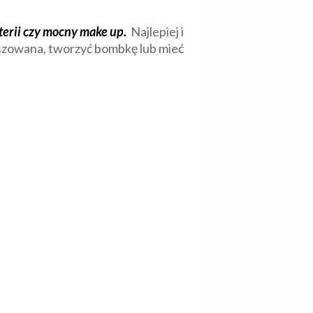
uterii czy mocny make up.
Najlepiej i
loszowana, tworzyć bombkę lub mieć